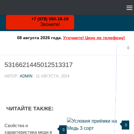
WHATSAPP
Skip to content
+7 (978) 050-18-19
Звоните!
08 августа 2026 года.
Уточните! Цену по телефону!
0
5316621445012513317
АВТОР:
ADMIN
·
11 АВГУСТА, 2024
ЧИТАЙТЕ ТАКЖЕ:
Свойства и
0
0
характеристика меди в