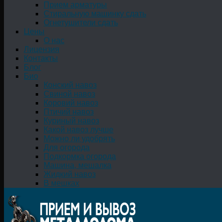
Прием арматуры
Стиральную машинку сдать
Огнетушители сдать
Цены
О нас
Лицензия
Контакты
Блог
Био
Конский навоз
Свиной навоз
Коровий навоз
Птичий навоз
Куриный навоз
Какой навоз лучше
Можно ли удобрять
Для огорода
Подкормка огорода
Машина, мешалка
Жидкий навоз
В мешках