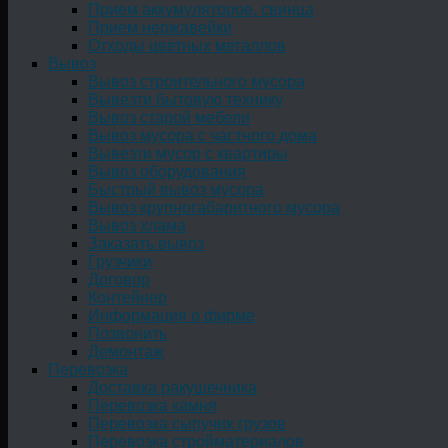
Прием аккумуляторов, свинца
Прием нержавейки
Отходы цветных металлов
Вывоз
Вывоз строительного мусора
Вывезти бытовую технику
Вывоз старой мебели
Вывоз мусора с частного дома
Вывезти мусор с квартиры
Вывоз оборудования
Быстрый вывоз мусора
Вывоз крупногабаритного мусора
Вывоз хлама
Заказать вывоз
Грузчики
Договор
Контейнер
Информация о фирме
Позвонить
Демонтаж
Перевозка
Доставка ракушечника
Перевозка камня
Перевозка сыпучих грузов
Перевозка стройматериалов