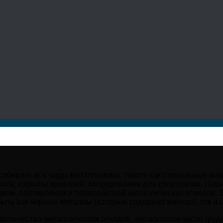
обирает все виды металлолома, такого как стиральные ма
та, каркасы кроватей, оборудование для спортзалов, газо
мом, сортировкой и переработкой металлических отходов.
быть как черные металлы (которые содержат железо), так и
оличество металлических отходов, металлолом часто трудн