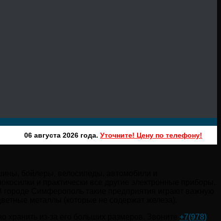
06 августа 2026 года.
Уточните! Цену по телефону!
шины, бойлеры, велосипеды, автомобили и
нокосилки и практически все другие электронные приборы.
 В городе Симферополь такие предприятия играют важную
 цветные металлы (которые не содержат железа).
о хранить из-за его больших размеров. Звоните
+7(978)