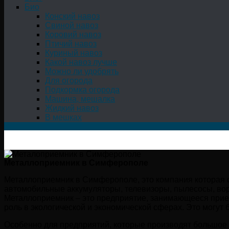
Био
Конский навоз
Свиной навоз
Коровий навоз
Птичий навоз
Куриный навоз
Какой навоз лучше
Можно ли удобрять
Для огорода
Подкормка огорода
Машина, мешалка
Жидкий навоз
В мешках
Металлоприемник в Симферополе
Металлоприемник в Симферополе, это компания которая с
автомобильные аккумуляторы, телевизоры, пылесосы, воро
Металлоприемник – это предприятие, занимающееся прие
роль в экологической и экономической сферах. Это могут 
Особенно для предприятий, которые производят большое к