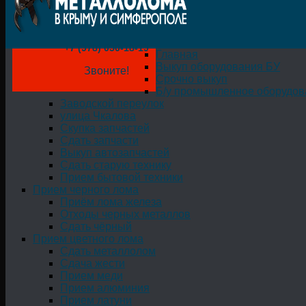
+7 (978) 050-18-19
Главная
Выкуп оборудования БУ
Звоните!
Срочно выкуп
Б/у промышленное оборудов
Заводской переулок
улица Чкалова
Скупка запчастей
Сдать запчасти
Выкуп автозапчастей
Сдать старую технику
Прием бытовой техники
Прием черного лома
Приём лома железа
Отходы черных металлов
Сдать чёрный
Прием цветного лома
Сдать металлолом
Сдача жести
Прием меди
Прием алюминия
Прием латуни