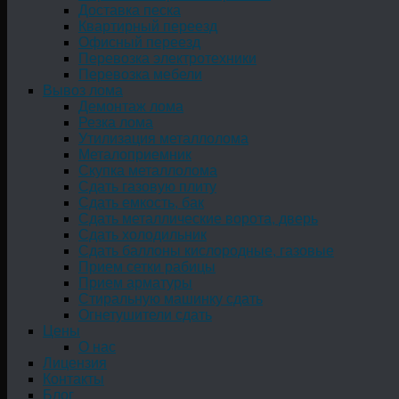
Доставка песка
Квартирный переезд
Офисный переезд
Перевозка электротехники
Перевозка мебели
Вывоз лома
Демонтаж лома
Резка лома
Утилизация металлолома
Металоприемник
Скупка металлолома
Сдать газовую плиту
Сдать емкость, бак
Cдать металлические ворота, дверь
Сдать холодильник
Сдать баллоны кислородные, газовые
Прием сетки рабицы
Прием арматуры
Стиральную машинку сдать
Огнетушители сдать
Цены
О нас
Лицензия
Контакты
Блог