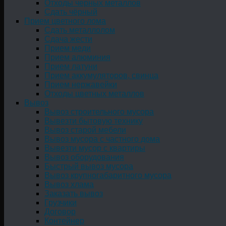
Отходы черных металлов
Сдать чёрный
Прием цветного лома
Сдать металлолом
Сдача жести
Прием меди
Прием алюминия
Прием латуни
Прием аккумуляторов, свинца
Прием нержавейки
Отходы цветных металлов
Вывоз
Вывоз строительного мусора
Вывезти бытовую технику
Вывоз старой мебели
Вывоз мусора с частного дома
Вывезти мусор с квартиры
Вывоз оборудования
Быстрый вывоз мусора
Вывоз крупногабаритного мусора
Вывоз хлама
Заказать вывоз
Грузчики
Договор
Контейнер