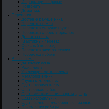
Информация о фирме
Позвонить
Демонтаж
Перевозка
Доставка ракушечника
Перевозка камня
Перевозка сыпучих грузов
Перевозка стройматериалов
Доставка песка
Квартирный переезд
Офисный переезд
Перевозка электротехники
Перевозка мебели
Вывоз лома
Демонтаж лома
Резка лома
Утилизация металлолома
Металоприемник
Скупка металлолома
Сдать газовую плиту
Сдать емкость, бак
Cдать металлические ворота, дверь
Сдать холодильник
Сдать баллоны кислородные, газовые
Прием сетки рабицы