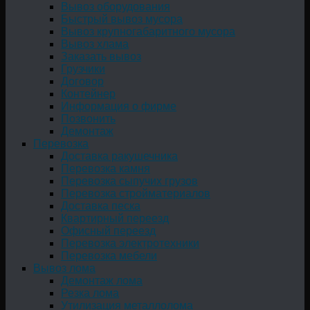
Вывоз оборудования
Быстрый вывоз мусора
Вывоз крупногабаритного мусора
Вывоз хлама
Заказать вывоз
Грузчики
Договор
Контейнер
Информация о фирме
Позвонить
Демонтаж
Перевозка
Доставка ракушечника
Перевозка камня
Перевозка сыпучих грузов
Перевозка стройматериалов
Доставка песка
Квартирный переезд
Офисный переезд
Перевозка электротехники
Перевозка мебели
Вывоз лома
Демонтаж лома
Резка лома
Утилизация металлолома