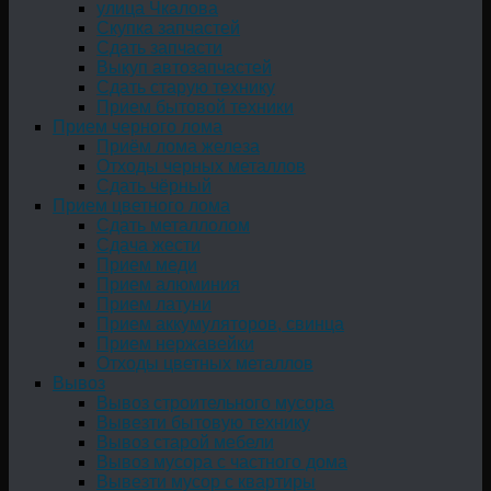
улица Чкалова
Скупка запчастей
Сдать запчасти
Выкуп автозапчастей
Сдать старую технику
Прием бытовой техники
Прием черного лома
Приём лома железа
Отходы черных металлов
Сдать чёрный
Прием цветного лома
Сдать металлолом
Сдача жести
Прием меди
Прием алюминия
Прием латуни
Прием аккумуляторов, свинца
Прием нержавейки
Отходы цветных металлов
Вывоз
Вывоз строительного мусора
Вывезти бытовую технику
Вывоз старой мебели
Вывоз мусора с частного дома
Вывезти мусор с квартиры