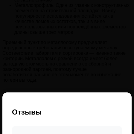
Металлопрофиль. Один из главных конструктивных
элементов на строительной площадке. Ввиду
популярности использования остаётся как в
качестве ломовых остатков, так и в виде
неиспользованных или повреждённых элементов
длины свыше трех метров
Приемный пункт по металлолому предъявляет
определенные требования к выкупаемому металлу.
Соответствие габаритам и сортировка — именно такие
критерии. Металлолом с резкой всегда имеет более
выгодную стоимость по сравнению со сборной и
разнородной партией, поэтому лучше
позаботиться раньше об этом моменте во избежание
потери выгоды.
Отзывы