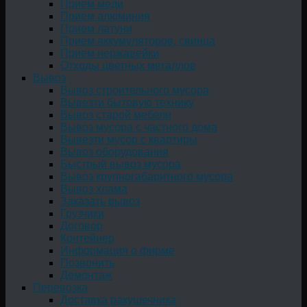
Прием меди
Прием алюминия
Прием латуни
Прием аккумуляторов, свинца
Прием нержавейки
Отходы цветных металлов
Вывоз
Вывоз строительного мусора
Вывезти бытовую технику
Вывоз старой мебели
Вывоз мусора с частного дома
Вывезти мусор с квартиры
Вывоз оборудования
Быстрый вывоз мусора
Вывоз крупногабаритного мусора
Вывоз хлама
Заказать вывоз
Грузчики
Договор
Контейнер
Информация о фирме
Позвонить
Демонтаж
Перевозка
Доставка ракушечника