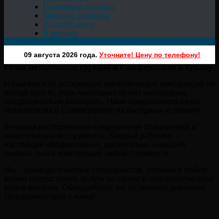
Подкормка огорода
Машина, мешалка
Жидкий навоз
В мешках
09 августа 2026 года.
Уточните! Цену по телефону!
Резка металлоконструкций в Симферополе и Крыму
Избавиться от устаревших металлических конструкций не
всегда просто, ведь некоторые из них необходимо
предварительно разобрать. Нами предлагается резка
металлолома в Симферополе на выгодных условиях!
В нашем распоряжении современная спецтехника и
качественные инструменты. Каждый работник –
настоящий профессионал, досконально знающий
нюансы сноса конструкций любой сложности.
Мы – команда опытных специалистов, готовых в любое
время предоставить услуги по скупке и переработке всех
видов металла. Обращайтесь, вы останетесь довольны
сотрудничеством с нами!