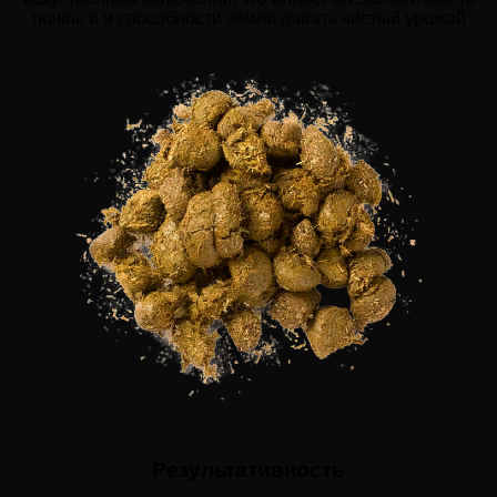
почвы и и способности земли давать чистый урожай
Результативность