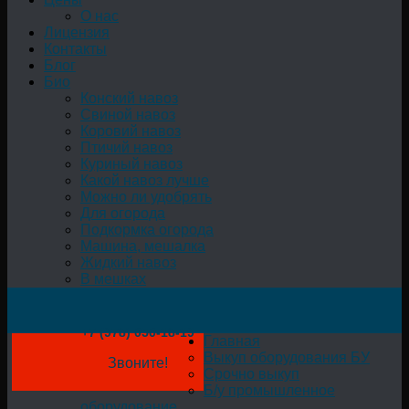
О нас
Лицензия
Контакты
Блог
Био
Конский навоз
Свиной навоз
Коровий навоз
Птичий навоз
Куриный навоз
Какой навоз лучше
Можно ли удобрять
Для огорода
Подкормка огорода
Машина, мешалка
Жидкий навоз
В мешках
+7 (978) 050-18-19
Главная
Выкуп оборудования БУ
Звоните!
Срочно выкуп
Б/у промышленное
оборудование