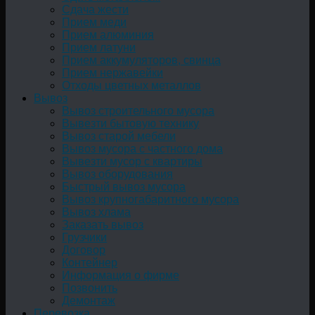
Сдача жести
Прием меди
Прием алюминия
Прием латуни
Прием аккумуляторов, свинца
Прием нержавейки
Отходы цветных металлов
Вывоз
Вывоз строительного мусора
Вывезти бытовую технику
Вывоз старой мебели
Вывоз мусора с частного дома
Вывезти мусор с квартиры
Вывоз оборудования
Быстрый вывоз мусора
Вывоз крупногабаритного мусора
Вывоз хлама
Заказать вывоз
Грузчики
Договор
Контейнер
Информация о фирме
Позвонить
Демонтаж
Перевозка