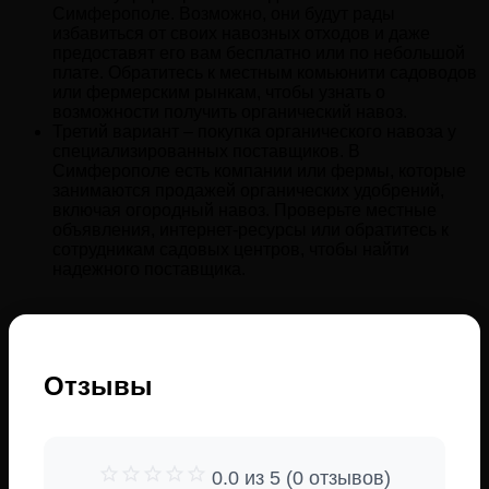
Симферополе. Возможно, они будут рады
избавиться от своих навозных отходов и даже
предоставят его вам бесплатно или по небольшой
плате. Обратитесь к местным комьюнити садоводов
или фермерским рынкам, чтобы узнать о
возможности получить органический навоз.
Третий вариант – покупка органического навоза у
специализированных поставщиков. В
Симферополе есть компании или фермы, которые
занимаются продажей органических удобрений,
включая огородный навоз. Проверьте местные
объявления, интернет-ресурсы или обратитесь к
сотрудникам садовых центров, чтобы найти
надежного поставщика.
Отзывы
0.0 из 5 (0 отзывов)