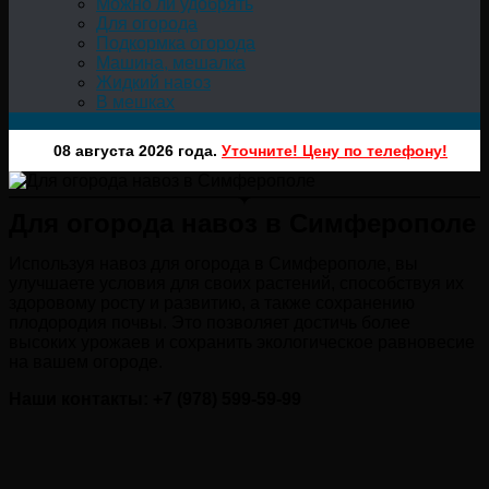
Можно ли удобрять
Для огорода
Подкормка огорода
Машина, мешалка
Жидкий навоз
В мешках
08 августа 2026 года.
Уточните! Цену по телефону!
Для огорода навоз в Симферополе
Используя навоз для огорода в Симферополе, вы
улучшаете условия для своих растений, способствуя их
здоровому росту и развитию, а также сохранению
плодородия почвы. Это позволяет достичь более
высоких урожаев и сохранить экологическое равновесие
на вашем огороде.
Наши контакты: +7 (978) 599-59-99