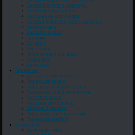
Вывезти мусор с квартиры
Вывоз оборудования
Быстрый вывоз мусора
Вывоз крупногабаритного мусора
Вывоз хлама
Заказать вывоз
Грузчики
Договор
Контейнер
Информация о фирме
Позвонить
Демонтаж
Перевозка
Доставка ракушечника
Перевозка камня
Перевозка сыпучих грузов
Перевозка стройматериалов
Доставка песка
Квартирный переезд
Офисный переезд
Перевозка электротехники
Перевозка мебели
Вывоз лома
Демонтаж лома