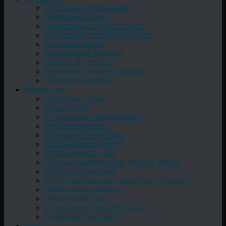
Доставка ракушечника
Перевозка камня
Перевозка сыпучих грузов
Перевозка стройматериалов
Доставка песка
Квартирный переезд
Офисный переезд
Перевозка электротехники
Перевозка мебели
Вывоз лома
Демонтаж лома
Резка лома
Утилизация металлолома
Металоприемник
Скупка металлолома
Сдать газовую плиту
Сдать емкость, бак
Cдать металлические ворота, дверь
Сдать холодильник
Сдать баллоны кислородные, газовые
Прием сетки рабицы
Прием арматуры
Стиральную машинку сдать
Огнетушители сдать
Цены