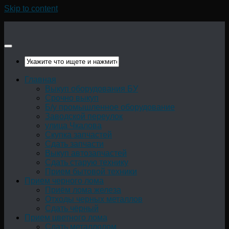
Skip to content
Главная
Выкуп оборудования БУ
Срочно выкуп
Б/у промышленное оборудование
Заводской переулок
улица Чкалова
Скупка запчастей
Сдать запчасти
Выкуп автозапчастей
Сдать старую технику
Прием бытовой техники
Прием черного лома
Приём лома железа
Отходы черных металлов
Сдать чёрный
Прием цветного лома
Сдать металлолом