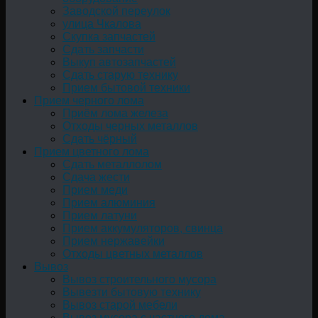
Заводской переулок
улица Чкалова
Скупка запчастей
Сдать запчасти
Выкуп автозапчастей
Сдать старую технику
Прием бытовой техники
Прием черного лома
Приём лома железа
Отходы черных металлов
Сдать чёрный
Прием цветного лома
Сдать металлолом
Сдача жести
Прием меди
Прием алюминия
Прием латуни
Прием аккумуляторов, свинца
Прием нержавейки
Отходы цветных металлов
Вывоз
Вывоз строительного мусора
Вывезти бытовую технику
Вывоз старой мебели
Вывоз мусора с частного дома