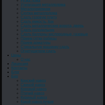
Резка лома
Утилизация металлолома
Металоприемник
Скупка металлолома
Сдать газовую плиту
Сдать емкость, бак
Cдать металлические ворота, дверь
Сдать холодильник
Сдать баллоны кислородные, газовые
Прием сетки рабицы
Прием арматуры
Стиральную машинку сдать
Огнетушители сдать
Цены
О нас
Лицензия
Контакты
Блог
Био
Конский навоз
Свиной навоз
Коровий навоз
Птичий навоз
Куриный навоз
Какой навоз лучше