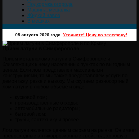
Подкормка огорода
Машина, мешалка
Жидкий навоз
В мешках
08 августа 2026 года.
Уточните! Цену по телефону!
Прием латуни в Симферополе
Прием металлолома латуни в Симферополе и
близлежащих к нему населенных пунктах по выгодным
ценам. Если лом представлен массивными
конструкциями, то мы также предоставляем услуги по
демонтажу, резке и вывозу. Мы скупаем разносортный
лом латуни в любом объеме и виде.
кусковой лом;
производственные отходы;
автомобильные радиаторы;
бытовой лом;
трубы, сантехнику и прочее.
Лом латуни является ценным сырьем на рынке. Он имеет
превосходные антикоррозионные свойства, хорошую