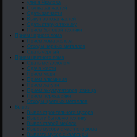
улица Чкалова
Скупка запчастей
Сдать запчасти
Выкуп автозапчастей
Сдать старую технику
Прием бытовой техники
Прием черного лома
Приём лома железа
Отходы черных металлов
Сдать чёрный
Прием цветного лома
Сдать металлолом
Сдача жести
Прием меди
Прием алюминия
Прием латуни
Прием аккумуляторов, свинца
Прием нержавейки
Отходы цветных металлов
Вывоз
Вывоз строительного мусора
Вывезти бытовую технику
Вывоз старой мебели
Вывоз мусора с частного дома
Вывезти мусор с квартиры