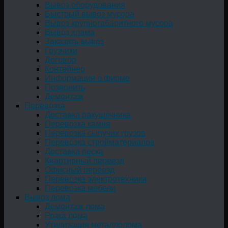
Вывоз оборудования
Быстрый вывоз мусора
Вывоз крупногабаритного мусора
Вывоз хлама
Заказать вывоз
Грузчики
Договор
Контейнер
Информация о фирме
Позвонить
Демонтаж
Перевозка
Доставка ракушечника
Перевозка камня
Перевозка сыпучих грузов
Перевозка стройматериалов
Доставка песка
Квартирный переезд
Офисный переезд
Перевозка электротехники
Перевозка мебели
Вывоз лома
Демонтаж лома
Резка лома
Утилизация металлолома