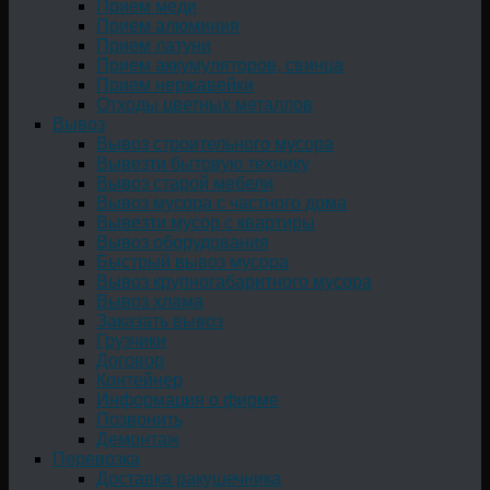
Прием меди
Прием алюминия
Прием латуни
Прием аккумуляторов, свинца
Прием нержавейки
Отходы цветных металлов
Вывоз
Вывоз строительного мусора
Вывезти бытовую технику
Вывоз старой мебели
Вывоз мусора с частного дома
Вывезти мусор с квартиры
Вывоз оборудования
Быстрый вывоз мусора
Вывоз крупногабаритного мусора
Вывоз хлама
Заказать вывоз
Грузчики
Договор
Контейнер
Информация о фирме
Позвонить
Демонтаж
Перевозка
Доставка ракушечника