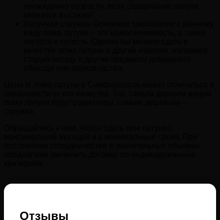
неожиданно возрасти, если содержание латуни
окажется высоким!
Латунная стружка. Основное требование к данному
виду лома латуни – это намагниченность, а также
чистота и сухость. Однако вы можете сдать в
качестве лома латуни и другие изделия, например,
старую посуду и другие предметы домашнего
обихода или производства.
Цена кг лома латуни в Симферополе может отличаться в
зависимости от его качества. Так, самым дорогим видом
лома латуни будут радиаторы, самым дешевым –
стружка.
Обращайтесь к нам, чтобы сдать лом латуни с
максимальной выгодой и в минимальные сроки. При
постоянном сотрудничестве в значительных объемах
предлагаем заключить договор по индивидуальным
критериям.
Отзывы