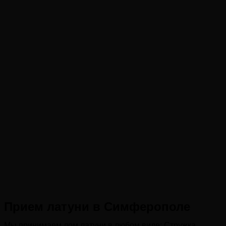
Прием латуни в Симферополе
Мы принимаем лом латуни в любом виде: Стружка