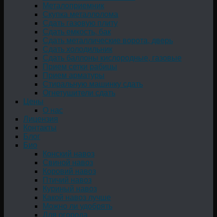
Металоприемник
Скупка металлолома
Сдать газовую плиту
Сдать емкость, бак
Cдать металлические ворота, дверь
Сдать холодильник
Сдать баллоны кислородные, газовые
Прием сетки рабицы
Прием арматуры
Стиральную машинку сдать
Огнетушители сдать
Цены
О нас
Лицензия
Контакты
Блог
Био
Конский навоз
Свиной навоз
Коровий навоз
Птичий навоз
Куриный навоз
Какой навоз лучше
Можно ли удобрять
Для огорода