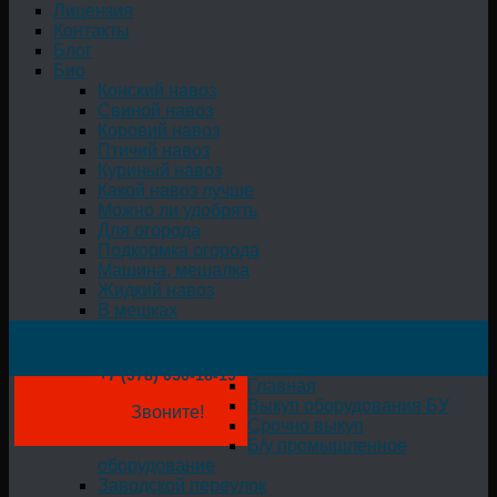
Лицензия
Контакты
Блог
Био
Конский навоз
Свиной навоз
Коровий навоз
Птичий навоз
Куриный навоз
Какой навоз лучше
Можно ли удобрять
Для огорода
Подкормка огорода
Машина, мешалка
Жидкий навоз
В мешках
+7 (978) 050-18-19
Главная
Выкуп оборудования БУ
Звоните!
Срочно выкуп
Б/у промышленное
оборудование
Заводской переулок