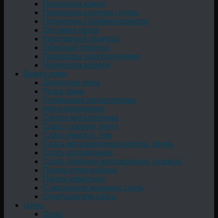
Перевозка камня
Перевозка сыпучих грузов
Перевозка стройматериалов
Доставка песка
Квартирный переезд
Офисный переезд
Перевозка электротехники
Перевозка мебели
Вывоз лома
Демонтаж лома
Резка лома
Утилизация металлолома
Металоприемник
Скупка металлолома
Сдать газовую плиту
Сдать емкость, бак
Cдать металлические ворота, дверь
Сдать холодильник
Сдать баллоны кислородные, газовые
Прием сетки рабицы
Прием арматуры
Стиральную машинку сдать
Огнетушители сдать
Цены
О нас