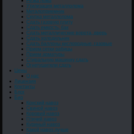
Резка лома
Утилизация металлолома
Металоприемник
Скупка металлолома
Сдать газовую плиту
Сдать емкость, бак
Cдать металлические ворота, дверь
Сдать холодильник
Сдать баллоны кислородные, газовые
Прием сетки рабицы
Прием арматуры
Стиральную машинку сдать
Огнетушители сдать
Цены
О нас
Лицензия
Контакты
Блог
Био
Конский навоз
Свиной навоз
Коровий навоз
Птичий навоз
Куриный навоз
Какой навоз лучше