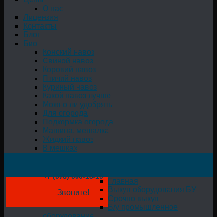
О нас
Лицензия
Контакты
Блог
Био
Конский навоз
Свиной навоз
Коровий навоз
Птичий навоз
Куриный навоз
Какой навоз лучше
Можно ли удобрять
Для огорода
Подкормка огорода
Машина, мешалка
Жидкий навоз
В мешках
+7 (978) 050-18-19
Главная
Выкуп оборудования БУ
Звоните!
Срочно выкуп
Б/у промышленное
оборудование