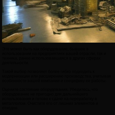
Это может быть как оборудование, бывшее в
использовании на предприятиях вашей отрасли, так и
техника, ранее использовавшаяся в других сферах
деятельности.
Такой выбор позволяет более гибко подходить к
модернизации или расширению производства, учитывая
особенности вашей компании и специфику ее работы.
Оцените состояние оборудования. Убедитесь, что
оборудование не пригодно для дальнейшего
использования и готово к сдаче на переработку в
металлолом. Очистите его от лишних элементов и
отходов.