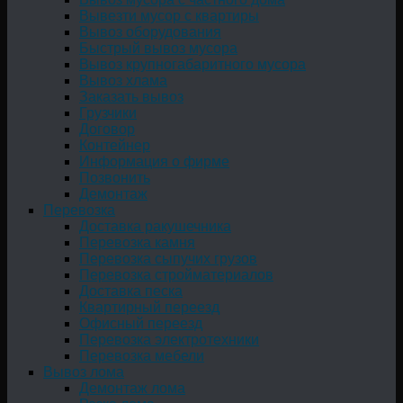
Вывезти мусор с квартиры
Вывоз оборудования
Быстрый вывоз мусора
Вывоз крупногабаритного мусора
Вывоз хлама
Заказать вывоз
Грузчики
Договор
Контейнер
Информация о фирме
Позвонить
Демонтаж
Перевозка
Доставка ракушечника
Перевозка камня
Перевозка сыпучих грузов
Перевозка стройматериалов
Доставка песка
Квартирный переезд
Офисный переезд
Перевозка электротехники
Перевозка мебели
Вывоз лома
Демонтаж лома