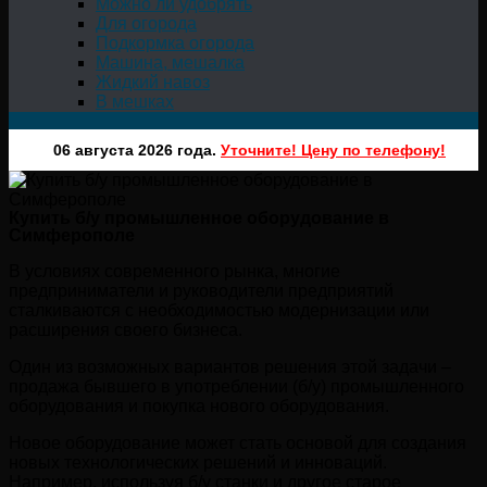
Можно ли удобрять
Для огорода
Подкормка огорода
Машина, мешалка
Жидкий навоз
В мешках
06 августа 2026 года.
Уточните! Цену по телефону!
Купить б/у промышленное оборудование в
Симферополе
В условиях современного рынка, многие
предприниматели и руководители предприятий
сталкиваются с необходимостью модернизации или
расширения своего бизнеса.
Один из возможных вариантов решения этой задачи –
продажа бывшего в употреблении (б/у) промышленного
оборудования и покупка нового оборудования.
Новое оборудование может стать основой для создания
новых технологических решений и инноваций.
Например, используя б/у станки и другое старое