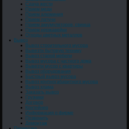
Сдача жести
Прием меди
Прием алюминия
Прием латуни
Прием аккумуляторов, свинца
Прием нержавейки
Отходы цветных металлов
Вывоз
Вывоз строительного мусора
Вывезти бытовую технику
Вывоз старой мебели
Вывоз мусора с частного дома
Вывезти мусор с квартиры
Вывоз оборудования
Быстрый вывоз мусора
Вывоз крупногабаритного мусора
Вывоз хлама
Заказать вывоз
Грузчики
Договор
Контейнер
Информация о фирме
Позвонить
Демонтаж
Перевозка