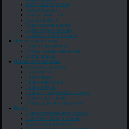
Заводской переулок
улица Чкалова
Скупка запчастей
Сдать запчасти
Выкуп автозапчастей
Сдать старую технику
Прием бытовой техники
Прием черного лома
Приём лома железа
Отходы черных металлов
Сдать чёрный
Прием цветного лома
Сдать металлолом
Сдача жести
Прием меди
Прием алюминия
Прием латуни
Прием аккумуляторов, свинца
Прием нержавейки
Отходы цветных металлов
Вывоз
Вывоз строительного мусора
Вывезти бытовую технику
Вывоз старой мебели
Вывоз мусора с частного дома