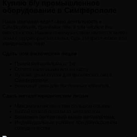
Куплю б/у промышленное
оборудование в Симферополе
Наша компания ведёт свою деятельность в
Симферополе, принимая лом, в том числе и его
окрестностях. Нашим преимуществом является вывоз
лома с территории заказчика, будь это физическое или
юридическое лицо.
Сдать лом физическим лицам
Прием металлолома от 1кг;
Оплата наличными или на карту;
Лучшие цены скупки для физических лиц в
Симферополе;
Бонусная цена для постоянных клиентов.
Сдать металл юридическим лицам
Максимальная цена при большом объеме;
Любой способ оплаты за металлолом.
Возможен бесплатный вывоз металлолома;
Индивидуальные условия при долгосрочном
сотрудничестве.