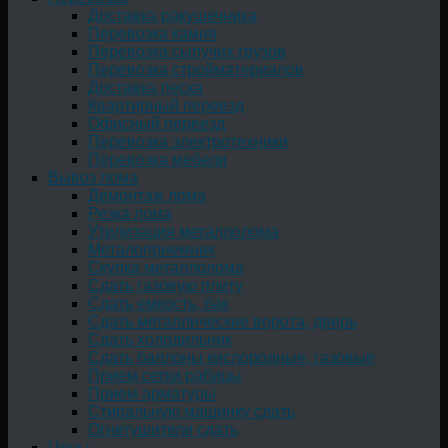
Доставка ракушечника
Перевозка камня
Перевозка сыпучих грузов
Перевозка стройматериалов
Доставка песка
Квартирный переезд
Офисный переезд
Перевозка электротехники
Перевозка мебели
Вывоз лома
Демонтаж лома
Резка лома
Утилизация металлолома
Металоприемник
Скупка металлолома
Сдать газовую плиту
Сдать емкость, бак
Cдать металлические ворота, дверь
Сдать холодильник
Сдать баллоны кислородные, газовые
Прием сетки рабицы
Прием арматуры
Стиральную машинку сдать
Огнетушители сдать
Цены