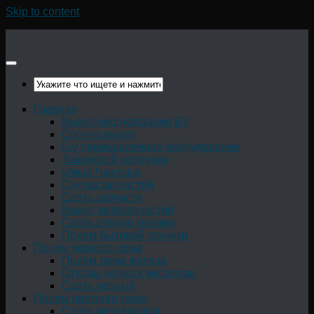
Skip to content
Главная
Выкуп оборудования БУ
Срочно выкуп
Б/у промышленное оборудование
Заводской переулок
улица Чкалова
Скупка запчастей
Сдать запчасти
Выкуп автозапчастей
Сдать старую технику
Прием бытовой техники
Прием черного лома
Приём лома железа
Отходы черных металлов
Сдать чёрный
Прием цветного лома
Сдать металлолом