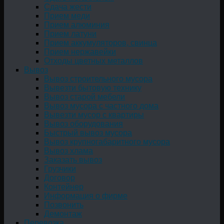
Сдача жести
Прием меди
Прием алюминия
Прием латуни
Прием аккумуляторов, свинца
Прием нержавейки
Отходы цветных металлов
Вывоз
Вывоз строительного мусора
Вывезти бытовую технику
Вывоз старой мебели
Вывоз мусора с частного дома
Вывезти мусор с квартиры
Вывоз оборудования
Быстрый вывоз мусора
Вывоз крупногабаритного мусора
Вывоз хлама
Заказать вывоз
Грузчики
Договор
Контейнер
Информация о фирме
Позвонить
Демонтаж
Перевозка