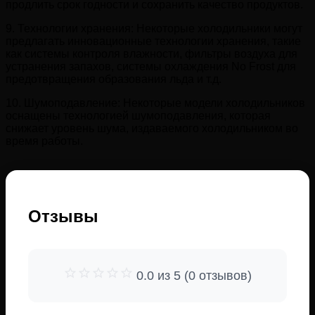
продлить срок годности и сохранить качество продуктов.
9. Технологии хранения: Некоторые холодильники могут
предлагать инновационные технологии хранения, такие
как системы контроля влажности, фильтры воздуха для
устранения запахов, системы охлаждения No Frost для
предотвращения образования льда и т.д.
10. Шумоподавление: Некоторые модели холодильников
оснащены технологией шумоподавления, которая
снижает уровень шума, издаваемого холодильником во
время работы.
Отзывы
0.0 из 5 (0 отзывов)