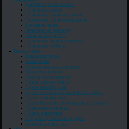
Доставка ракушечника
Перевозка камня
Перевозка сыпучих грузов
Перевозка стройматериалов
Доставка песка
Квартирный переезд
Офисный переезд
Перевозка электротехники
Перевозка мебели
Вывоз лома
Демонтаж лома
Резка лома
Утилизация металлолома
Металоприемник
Скупка металлолома
Сдать газовую плиту
Сдать емкость, бак
Cдать металлические ворота, дверь
Сдать холодильник
Сдать баллоны кислородные, газовые
Прием сетки рабицы
Прием арматуры
Стиральную машинку сдать
Огнетушители сдать
Цены