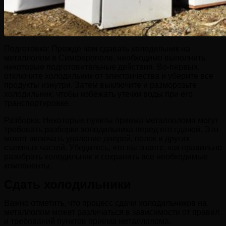
Подготовка: Прежде чем сдавать холодильник на
металлолом в Симферополе, необходимо выполнить
некоторые подготовительные действия. Во-первых,
отключите холодильник от электричества и уберите все
продукты изнутри. Затем выключите и разморозьте
холодильник, чтобы избежать утечки воды при его
транспортировке.
Разборка: Некоторые пункты приема металлолома могут
требовать разборки холодильника перед его сдачей. Это
может включать удаление дверей, полок и других
съемных частей. Убедитесь, что вы знаете, как правильно
разобрать холодильник и сохранить все необходимые
компоненты.
Сдать холодильники
Важно отметить, что процесс сдачи холодильников на
металлолом может различаться в зависимости от правил
и требований пунктов приема металлолома.