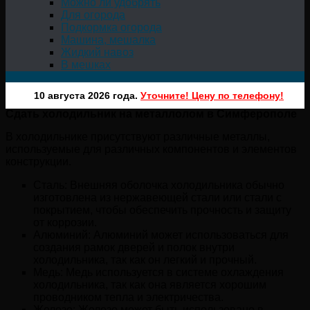
Можно ли удобрять
Для огорода
Подкормка огорода
Машина, мешалка
Жидкий навоз
В мешках
10 августа 2026 года.
Уточните! Цену по телефону!
Сдать холодильник на металлолом в Симферополе
В холодильнике присутствуют различные металлы,
используемые для различных компонентов и элементов
конструкции.
Сталь: Внешняя оболочка холодильника обычно
изготовлена из нержавеющей стали или стали с
покрытием, чтобы обеспечить прочность и защиту
от коррозии.
Алюминий: Алюминий может использоваться для
создания рамок дверей и полок внутри
холодильника, так как он легкий и прочный.
Медь: Медь используется в системе охлаждения
холодильника, так как она является хорошим
проводником тепла и электричества.
Железо: Железо может быть использовано в