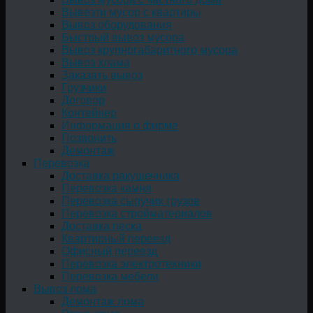
Вывезти мусор с квартиры
Вывоз оборудования
Быстрый вывоз мусора
Вывоз крупногабаритного мусора
Вывоз хлама
Заказать вывоз
Грузчики
Договор
Контейнер
Информация о фирме
Позвонить
Демонтаж
Перевозка
Доставка ракушечника
Перевозка камня
Перевозка сыпучих грузов
Перевозка стройматериалов
Доставка песка
Квартирный переезд
Офисный переезд
Перевозка электротехники
Перевозка мебели
Вывоз лома
Демонтаж лома