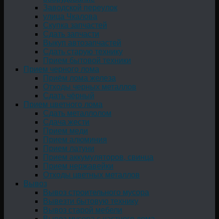
Заводской переулок
улица Чкалова
Скупка запчастей
Сдать запчасти
Выкуп автозапчастей
Сдать старую технику
Прием бытовой техники
Прием черного лома
Приём лома железа
Отходы черных металлов
Сдать чёрный
Прием цветного лома
Сдать металлолом
Сдача жести
Прием меди
Прием алюминия
Прием латуни
Прием аккумуляторов, свинца
Прием нержавейки
Отходы цветных металлов
Вывоз
Вывоз строительного мусора
Вывезти бытовую технику
Вывоз старой мебели
Вывоз мусора с частного дома