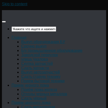
Skip to content
Главная
Выкуп оборудования БУ
Срочно выкуп
Б/у промышленное оборудование
Заводской переулок
улица Чкалова
Скупка запчастей
Сдать запчасти
Выкуп автозапчастей
Сдать старую технику
Прием бытовой техники
Прием черного лома
Приём лома железа
Отходы черных металлов
Сдать чёрный
Прием цветного лома
Сдать металлолом