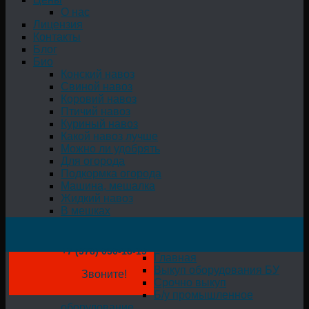
О нас
Лицензия
Контакты
Блог
Био
Конский навоз
Свиной навоз
Коровий навоз
Птичий навоз
Куриный навоз
Какой навоз лучше
Можно ли удобрять
Для огорода
Подкормка огорода
Машина, мешалка
Жидкий навоз
В мешках
+7 (978) 050-18-19
Главная
Выкуп оборудования БУ
Звоните!
Срочно выкуп
Б/у промышленное
оборудование