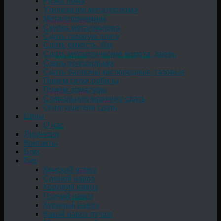
Резка лома
Утилизация металлолома
Металоприемник
Скупка металлолома
Сдать газовую плиту
Сдать емкость, бак
Cдать металлические ворота, дверь
Сдать холодильник
Сдать баллоны кислородные, газовые
Прием сетки рабицы
Прием арматуры
Стиральную машинку сдать
Огнетушители сдать
Цены
О нас
Лицензия
Контакты
Блог
Био
Конский навоз
Свиной навоз
Коровий навоз
Птичий навоз
Куриный навоз
Какой навоз лучше