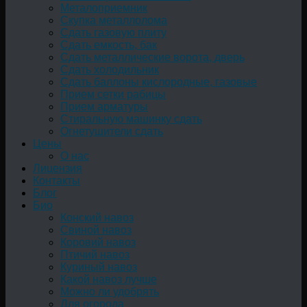
Металоприемник
Скупка металлолома
Сдать газовую плиту
Сдать емкость, бак
Cдать металлические ворота, дверь
Сдать холодильник
Сдать баллоны кислородные, газовые
Прием сетки рабицы
Прием арматуры
Стиральную машинку сдать
Огнетушители сдать
Цены
О нас
Лицензия
Контакты
Блог
Био
Конский навоз
Свиной навоз
Коровий навоз
Птичий навоз
Куриный навоз
Какой навоз лучше
Можно ли удобрять
Для огорода