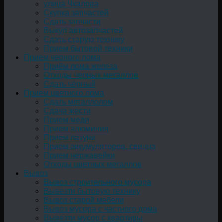
улица Чкалова
Скупка запчастей
Сдать запчасти
Выкуп автозапчастей
Сдать старую технику
Прием бытовой техники
Прием черного лома
Приём лома железа
Отходы черных металлов
Сдать чёрный
Прием цветного лома
Сдать металлолом
Сдача жести
Прием меди
Прием алюминия
Прием латуни
Прием аккумуляторов, свинца
Прием нержавейки
Отходы цветных металлов
Вывоз
Вывоз строительного мусора
Вывезти бытовую технику
Вывоз старой мебели
Вывоз мусора с частного дома
Вывезти мусор с квартиры