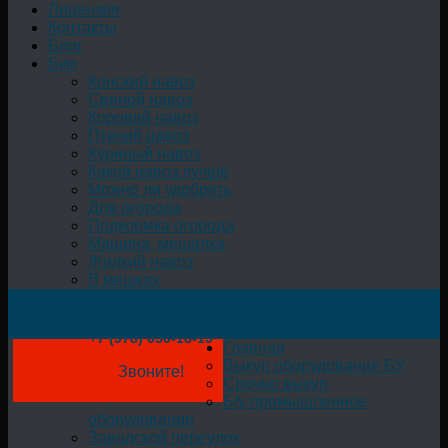
Лицензия
Контакты
Блог
Био
Конский навоз
Свиной навоз
Коровий навоз
Птичий навоз
Куриный навоз
Какой навоз лучше
Можно ли удобрять
Для огорода
Подкормка огорода
Машина, мешалка
Жидкий навоз
В мешках
+7 (978) 050-18-19
Главная
Выкуп оборудования БУ
Звоните!
Срочно выкуп
Б/у промышленное
оборудование
Заводской переулок