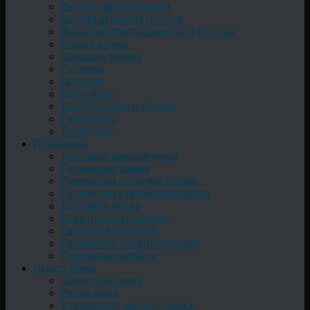
Вывоз оборудования
Быстрый вывоз мусора
Вывоз крупногабаритного мусора
Вывоз хлама
Заказать вывоз
Грузчики
Договор
Контейнер
Информация о фирме
Позвонить
Демонтаж
Перевозка
Доставка ракушечника
Перевозка камня
Перевозка сыпучих грузов
Перевозка стройматериалов
Доставка песка
Квартирный переезд
Офисный переезд
Перевозка электротехники
Перевозка мебели
Вывоз лома
Демонтаж лома
Резка лома
Утилизация металлолома