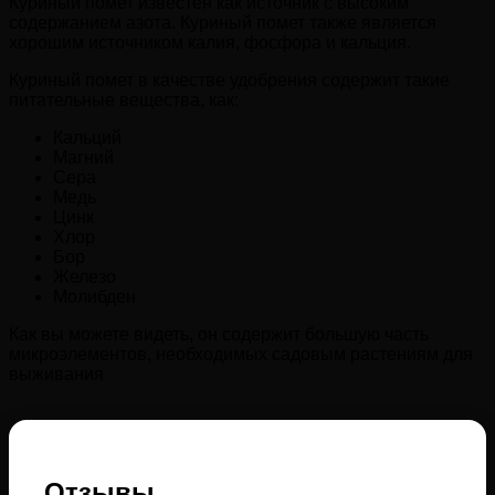
Куриный помет известен как источник с высоким
содержанием азота. Куриный помет также является
хорошим источником калия, фосфора и кальция.
Куриный помет в качестве удобрения содержит такие
питательные вещества, как:
Кальций
Магний
Сера
Медь
Цинк
Хлор
Бор
Железо
Молибден
Как вы можете видеть, он содержит большую часть
микроэлементов, необходимых садовым растениям для
выживания
Отзывы