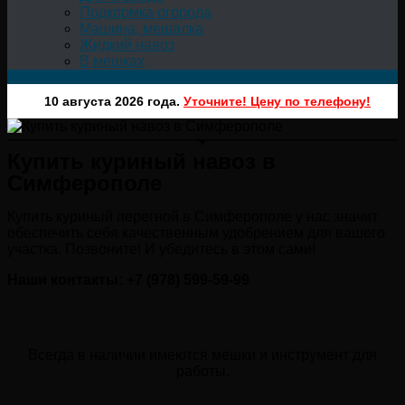
Подкормка огорода
Машина, мешалка
Жидкий навоз
В мешках
10 августа 2026 года.
Уточните! Цену по телефону!
Купить куриный навоз в
Симферополе
Купить куриный перегной в Симферополе у нас значит
обеспечить себя качественным удобрением для вашего
участка. Позвоните! И убедитесь в этом сами!
Наши контакты: +7 (978) 599-59-99
Всегда в наличии имеются мешки и инструмент для
работы.