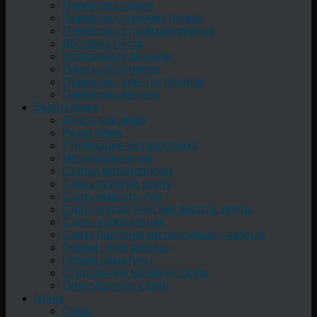
Перевозка камня
Перевозка сыпучих грузов
Перевозка стройматериалов
Доставка песка
Квартирный переезд
Офисный переезд
Перевозка электротехники
Перевозка мебели
Вывоз лома
Демонтаж лома
Резка лома
Утилизация металлолома
Металоприемник
Скупка металлолома
Сдать газовую плиту
Сдать емкость, бак
Cдать металлические ворота, дверь
Сдать холодильник
Сдать баллоны кислородные, газовые
Прием сетки рабицы
Прием арматуры
Стиральную машинку сдать
Огнетушители сдать
Цены
О нас