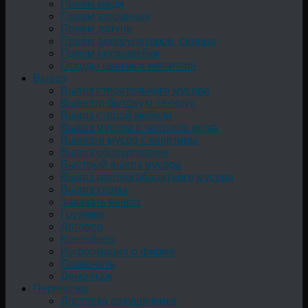
Прием меди
Прием алюминия
Прием латуни
Прием аккумуляторов, свинца
Прием нержавейки
Отходы цветных металлов
Вывоз
Вывоз строительного мусора
Вывезти бытовую технику
Вывоз старой мебели
Вывоз мусора с частного дома
Вывезти мусор с квартиры
Вывоз оборудования
Быстрый вывоз мусора
Вывоз крупногабаритного мусора
Вывоз хлама
Заказать вывоз
Грузчики
Договор
Контейнер
Информация о фирме
Позвонить
Демонтаж
Перевозка
Доставка ракушечника