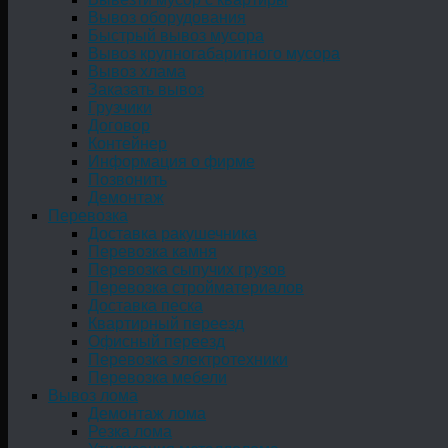
Вывоз оборудования
Быстрый вывоз мусора
Вывоз крупногабаритного мусора
Вывоз хлама
Заказать вывоз
Грузчики
Договор
Контейнер
Информация о фирме
Позвонить
Демонтаж
Перевозка
Доставка ракушечника
Перевозка камня
Перевозка сыпучих грузов
Перевозка стройматериалов
Доставка песка
Квартирный переезд
Офисный переезд
Перевозка электротехники
Перевозка мебели
Вывоз лома
Демонтаж лома
Резка лома