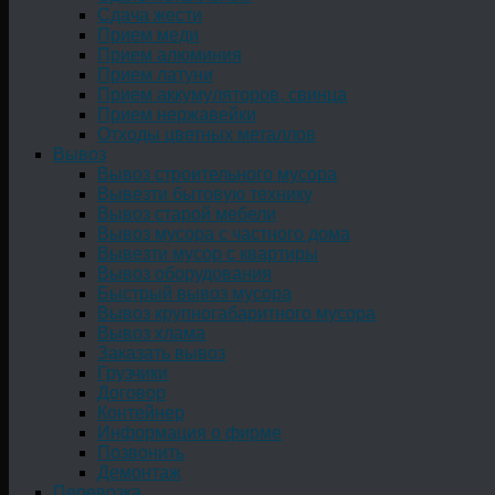
Сдача жести
Прием меди
Прием алюминия
Прием латуни
Прием аккумуляторов, свинца
Прием нержавейки
Отходы цветных металлов
Вывоз
Вывоз строительного мусора
Вывезти бытовую технику
Вывоз старой мебели
Вывоз мусора с частного дома
Вывезти мусор с квартиры
Вывоз оборудования
Быстрый вывоз мусора
Вывоз крупногабаритного мусора
Вывоз хлама
Заказать вывоз
Грузчики
Договор
Контейнер
Информация о фирме
Позвонить
Демонтаж
Перевозка