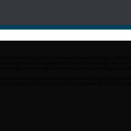
ты различных объектов, таких как дачные участки, спорт
дания клеток для содержания животных или в качестве эле
ым материалом, который может быть использован для разно
 в зависимости от конкретных потребностей и целей исполь
е или осмотр специалистам. Мы определим ее цену. Или по