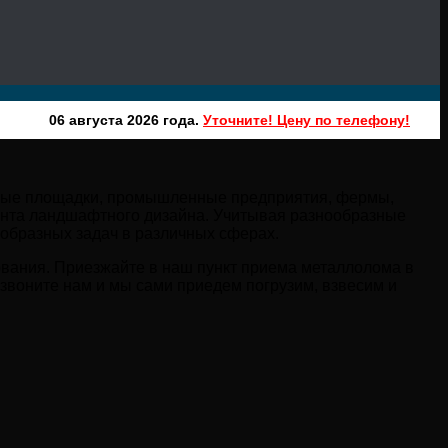
06 августа 2026 года.
Уточните! Цену по телефону!
ивные площадки, промышленные предприятия, фермы,
мента ландшафтного дизайна. Учитывая разнообразные
образных задач в различных сферах.
зования. Приезжайте в наш пункт приема металлолома в
звоните нам и мы сами приедем погрузим, взвесим и