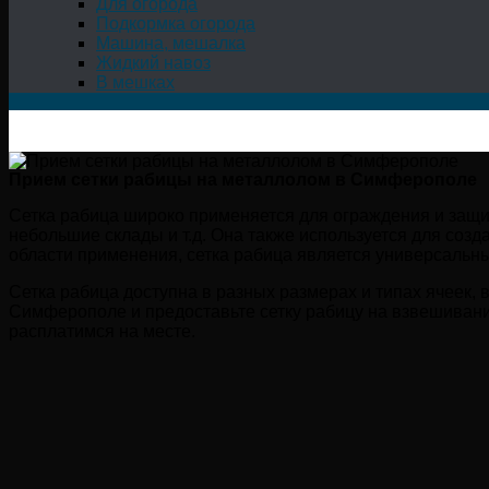
Для огорода
Подкормка огорода
Машина, мешалка
Жидкий навоз
В мешках
Прием сетки рабицы на металлолом в Симферополе
Сетка рабица широко применяется для ограждения и защи
небольшие склады и т.д. Она также используется для соз
области применения, сетка рабица является универсальн
Сетка рабица доступна в разных размерах и типах ячеек,
Симферополе и предоставьте сетку рабицу на взвешивани
расплатимся на месте.