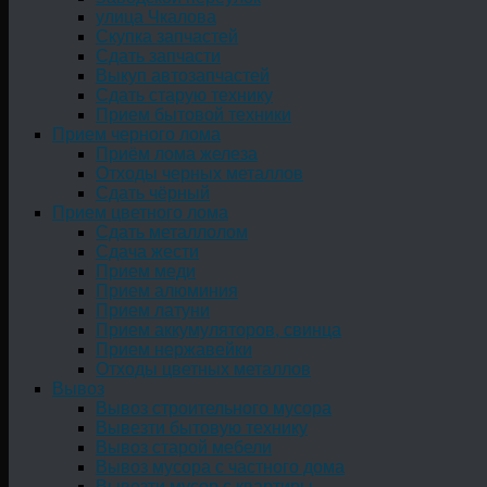
улица Чкалова
Скупка запчастей
Сдать запчасти
Выкуп автозапчастей
Сдать старую технику
Прием бытовой техники
Прием черного лома
Приём лома железа
Отходы черных металлов
Сдать чёрный
Прием цветного лома
Сдать металлолом
Сдача жести
Прием меди
Прием алюминия
Прием латуни
Прием аккумуляторов, свинца
Прием нержавейки
Отходы цветных металлов
Вывоз
Вывоз строительного мусора
Вывезти бытовую технику
Вывоз старой мебели
Вывоз мусора с частного дома
Вывезти мусор с квартиры