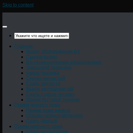
Skip to content
Главная
Выкуп оборудования БУ
Срочно выкуп
Б/у промышленное оборудование
Заводской переулок
улица Чкалова
Скупка запчастей
Сдать запчасти
Выкуп автозапчастей
Сдать старую технику
Прием бытовой техники
Прием черного лома
Приём лома железа
Отходы черных металлов
Сдать чёрный
Прием цветного лома
Сдать металлолом