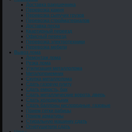
Доставка ракушечника
Перевозка камня
Перевозка сыпучих грузов
Перевозка стройматериалов
Доставка песка
Квартирный переезд
Офисный переезд
Перевозка электротехники
Перевозка мебели
Вывоз лома
Демонтаж лома
Резка лома
Утилизация металлолома
Металоприемник
Скупка металлолома
Сдать газовую плиту
Сдать емкость, бак
Cдать металлические ворота, дверь
Сдать холодильник
Сдать баллоны кислородные, газовые
Прием сетки рабицы
Прием арматуры
Стиральную машинку сдать
Огнетушители сдать
Цены