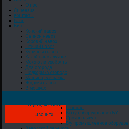
О нас
Лицензия
Контакты
Блог
Био
Конский навоз
Свиной навоз
Коровий навоз
Птичий навоз
Куриный навоз
Какой навоз лучше
Можно ли удобрять
Для огорода
Подкормка огорода
Машина, мешалка
Жидкий навоз
В мешках
+7 (978) 050-18-19
Главная
Выкуп оборудования БУ
Звоните!
Срочно выкуп
Б/у промышленное оборудов
Заводской переулок