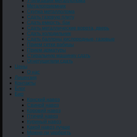
Утилизация металлолома
Металоприемник
Скупка металлолома
Сдать газовую плиту
Сдать емкость, бак
Cдать металлические ворота, дверь
Сдать холодильник
Сдать баллоны кислородные, газовые
Прием сетки рабицы
Прием арматуры
Стиральную машинку сдать
Огнетушители сдать
Цены
О нас
Лицензия
Контакты
Блог
Био
Конский навоз
Свиной навоз
Коровий навоз
Птичий навоз
Куриный навоз
Какой навоз лучше
Можно ли удобрять