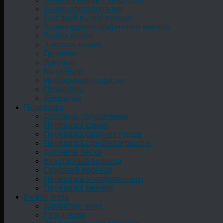
Вывоз оборудования
Быстрый вывоз мусора
Вывоз крупногабаритного мусора
Вывоз хлама
Заказать вывоз
Грузчики
Договор
Контейнер
Информация о фирме
Позвонить
Демонтаж
Перевозка
Доставка ракушечника
Перевозка камня
Перевозка сыпучих грузов
Перевозка стройматериалов
Доставка песка
Квартирный переезд
Офисный переезд
Перевозка электротехники
Перевозка мебели
Вывоз лома
Демонтаж лома
Резка лома