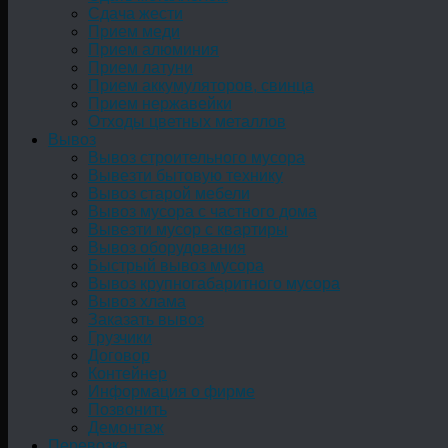
Сдача жести
Прием меди
Прием алюминия
Прием латуни
Прием аккумуляторов, свинца
Прием нержавейки
Отходы цветных металлов
Вывоз
Вывоз строительного мусора
Вывезти бытовую технику
Вывоз старой мебели
Вывоз мусора с частного дома
Вывезти мусор с квартиры
Вывоз оборудования
Быстрый вывоз мусора
Вывоз крупногабаритного мусора
Вывоз хлама
Заказать вывоз
Грузчики
Договор
Контейнер
Информация о фирме
Позвонить
Демонтаж
Перевозка