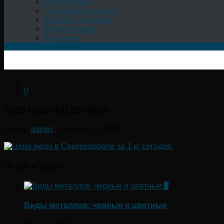
Для огорода
Подкормка огорода
Машина, мешалка
Жидкий навоз
В мешках
0
5359710274912904529
Автор:
admin
·
25 августа, 2024
Читайте также:
0
Виды металлов: черные и цветные