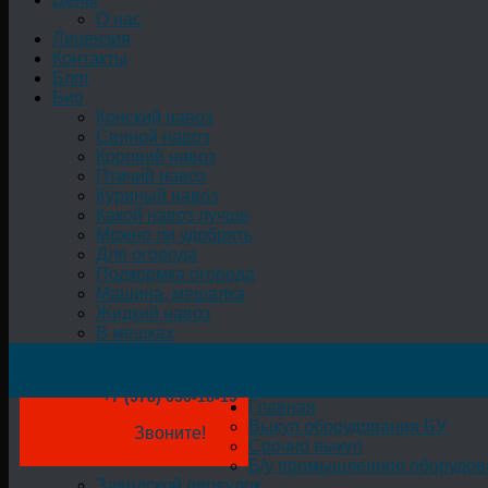
О нас
Лицензия
Контакты
Блог
Био
Конский навоз
Свиной навоз
Коровий навоз
Птичий навоз
Куриный навоз
Какой навоз лучше
Можно ли удобрять
Для огорода
Подкормка огорода
Машина, мешалка
Жидкий навоз
В мешках
+7 (978) 050-18-19
Главная
Выкуп оборудования БУ
Звоните!
Срочно выкуп
Б/у промышленное оборудов
Заводской переулок