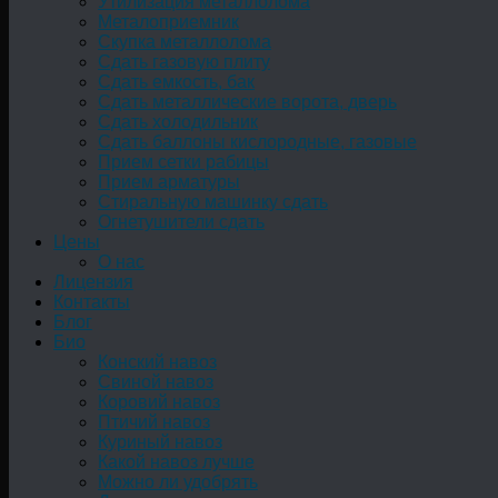
Утилизация металлолома
Металоприемник
Скупка металлолома
Сдать газовую плиту
Сдать емкость, бак
Cдать металлические ворота, дверь
Сдать холодильник
Сдать баллоны кислородные, газовые
Прием сетки рабицы
Прием арматуры
Стиральную машинку сдать
Огнетушители сдать
Цены
О нас
Лицензия
Контакты
Блог
Био
Конский навоз
Свиной навоз
Коровий навоз
Птичий навоз
Куриный навоз
Какой навоз лучше
Можно ли удобрять