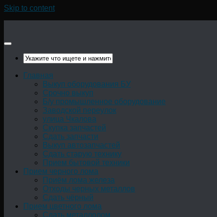
Skip to content
Главная
Выкуп оборудования БУ
Срочно выкуп
Б/у промышленное оборудование
Заводской переулок
улица Чкалова
Скупка запчастей
Сдать запчасти
Выкуп автозапчастей
Сдать старую технику
Прием бытовой техники
Прием черного лома
Приём лома железа
Отходы черных металлов
Сдать чёрный
Прием цветного лома
Сдать металлолом