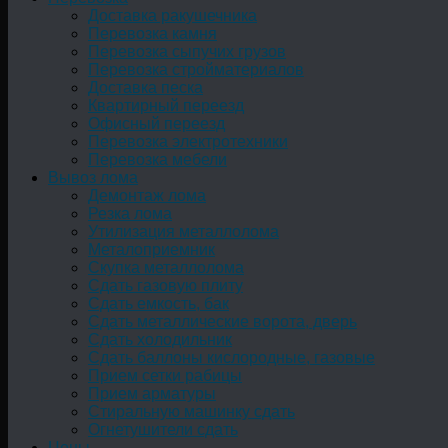
Доставка ракушечника
Перевозка камня
Перевозка сыпучих грузов
Перевозка стройматериалов
Доставка песка
Квартирный переезд
Офисный переезд
Перевозка электротехники
Перевозка мебели
Вывоз лома
Демонтаж лома
Резка лома
Утилизация металлолома
Металоприемник
Скупка металлолома
Сдать газовую плиту
Сдать емкость, бак
Cдать металлические ворота, дверь
Сдать холодильник
Сдать баллоны кислородные, газовые
Прием сетки рабицы
Прием арматуры
Стиральную машинку сдать
Огнетушители сдать
Цены