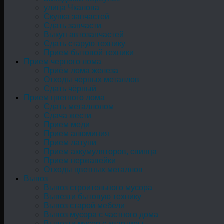
улица Чкалова
Скупка запчастей
Сдать запчасти
Выкуп автозапчастей
Сдать старую технику
Прием бытовой техники
Прием черного лома
Приём лома железа
Отходы черных металлов
Сдать чёрный
Прием цветного лома
Сдать металлолом
Сдача жести
Прием меди
Прием алюминия
Прием латуни
Прием аккумуляторов, свинца
Прием нержавейки
Отходы цветных металлов
Вывоз
Вывоз строительного мусора
Вывезти бытовую технику
Вывоз старой мебели
Вывоз мусора с частного дома
Вывезти мусор с квартиры