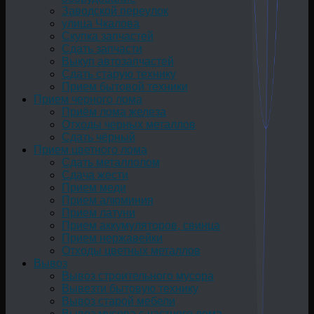
Заводской переулок
улица Чкалова
Скупка запчастей
Сдать запчасти
Выкуп автозапчастей
Сдать старую технику
Прием бытовой техники
Прием черного лома
Приём лома железа
Отходы черных металлов
Сдать чёрный
Прием цветного лома
Сдать металлолом
Сдача жести
Прием меди
Прием алюминия
Прием латуни
Прием аккумуляторов, свинца
Прием нержавейки
Отходы цветных металлов
Вывоз
Вывоз строительного мусора
Вывезти бытовую технику
Вывоз старой мебели
Вывоз мусора с частного дома