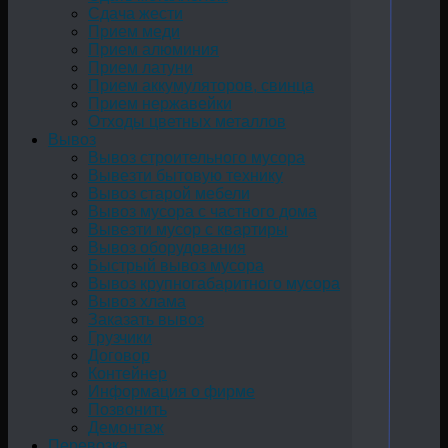
Сдача жести
Прием меди
Прием алюминия
Прием латуни
Прием аккумуляторов, свинца
Прием нержавейки
Отходы цветных металлов
Вывоз
Вывоз строительного мусора
Вывезти бытовую технику
Вывоз старой мебели
Вывоз мусора с частного дома
Вывезти мусор с квартиры
Вывоз оборудования
Быстрый вывоз мусора
Вывоз крупногабаритного мусора
Вывоз хлама
Заказать вывоз
Грузчики
Договор
Контейнер
Информация о фирме
Позвонить
Демонтаж
Перевозка