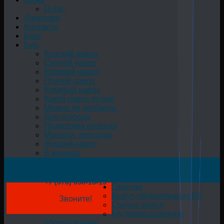
О нас
Лицензия
Контакты
Блог
Био
Конский навоз
Свиной навоз
Коровий навоз
Птичий навоз
Куриный навоз
Какой навоз лучше
Можно ли удобрять
Для огорода
Подкормка огорода
Машина, мешалка
Жидкий навоз
В мешках
+7 (978) 050-18-19
Главная
Выкуп оборудования БУ
Звоните!
Срочно выкуп
Б/у промышленное
оборудование