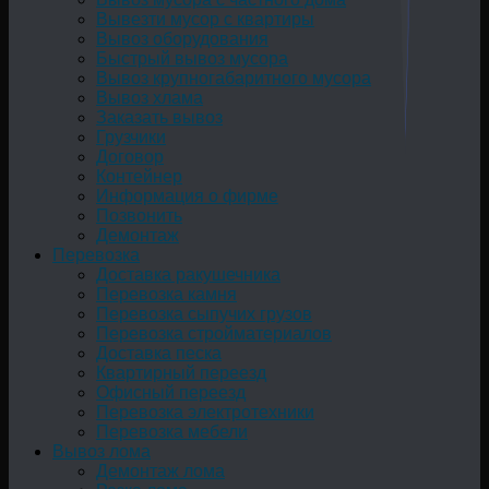
Вывезти мусор с квартиры
Вывоз оборудования
Быстрый вывоз мусора
Вывоз крупногабаритного мусора
Вывоз хлама
Заказать вывоз
Грузчики
Договор
Контейнер
Информация о фирме
Позвонить
Демонтаж
Перевозка
Доставка ракушечника
Перевозка камня
Перевозка сыпучих грузов
Перевозка стройматериалов
Доставка песка
Квартирный переезд
Офисный переезд
Перевозка электротехники
Перевозка мебели
Вывоз лома
Демонтаж лома