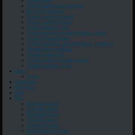
Резка лома
Утилизация металлолома
Металоприемник
Скупка металлолома
Сдать газовую плиту
Сдать емкость, бак
Cдать металлические ворота, дверь
Сдать холодильник
Сдать баллоны кислородные, газовые
Прием сетки рабицы
Прием арматуры
Стиральную машинку сдать
Огнетушители сдать
Цены
О нас
Лицензия
Контакты
Блог
Био
Конский навоз
Свиной навоз
Коровий навоз
Птичий навоз
Куриный навоз
Какой навоз лучше