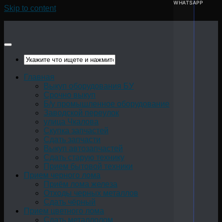
WHATSAPP
Skip to content
Главная
Выкуп оборудования БУ
Срочно выкуп
Б/у промышленное оборудование
Заводской переулок
улица Чкалова
Скупка запчастей
Сдать запчасти
Выкуп автозапчастей
Сдать старую технику
Прием бытовой техники
Прием черного лома
Приём лома железа
Отходы черных металлов
Сдать чёрный
Прием цветного лома
Сдать металлолом