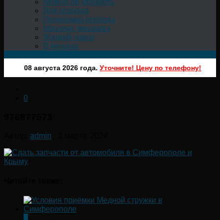
Можно ли удобрять
Для огорода
Подкормка огорода
Машина, мешалка
Жидкий навоз
В мешках
08 августа 2026 года.
Уточните! Цену по телефону!
0
976877573
Автор:
admin
·
3 марта, 2024
Читайте также:
0