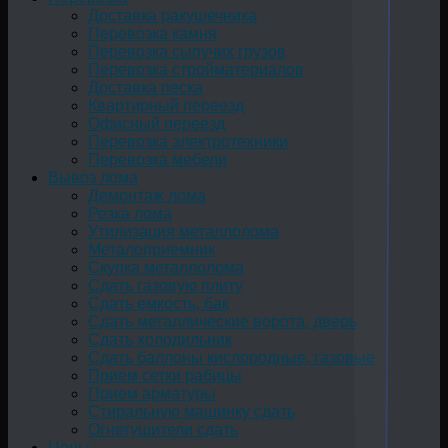
Доставка ракушечника
Перевозка камня
Перевозка сыпучих грузов
Перевозка стройматериалов
Доставка песка
Квартирный переезд
Офисный переезд
Перевозка электротехники
Перевозка мебели
Вывоз лома
Демонтаж лома
Резка лома
Утилизация металлолома
Металоприемник
Скупка металлолома
Сдать газовую плиту
Сдать емкость, бак
Cдать металлические ворота, дверь
Сдать холодильник
Сдать баллоны кислородные, газовые
Прием сетки рабицы
Прием арматуры
Стиральную машинку сдать
Огнетушители сдать
Цены