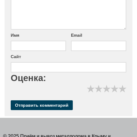
Имя
Email
Сайт
Оценка:
★
★
★
★
★
© 2025 Приём и вывоз металлолома в Крыму и