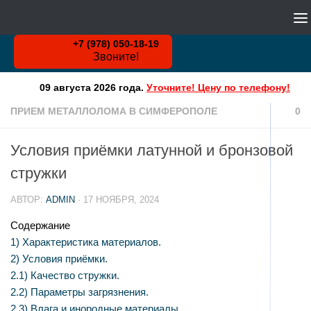
WHATSAPP
Skip to content
+7 (978) 050-18-19
Звоните!
09 августа 2026 года.
Уточните! Цену по телефону!
ПРИЕМ МЕТАЛЛОЛОМА В СИМФЕРОПОЛЕ
0
Условия приёмки латунной и бронзовой
стружки
АВТОР:
ADMIN
·
17 НОЯБРЯ, 2024
Содержание
1)
Характеристика материалов.
2)
Условия приёмки.
2.1)
Качество стружки.
2.2)
Параметры загрязнения.
2.3)
Влага и инородные материалы.