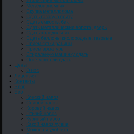
Утилизация металлолома
Металоприемник
Скупка металлолома
Сдать газовую плиту
Сдать емкость, бак
Cдать металлические ворота, дверь
Сдать холодильник
Сдать баллоны кислородные, газовые
Прием сетки рабицы
Прием арматуры
Стиральную машинку сдать
Огнетушители сдать
Цены
О нас
Лицензия
Контакты
Блог
Био
Конский навоз
Свиной навоз
Коровий навоз
Птичий навоз
Куриный навоз
Какой навоз лучше
Можно ли удобрять