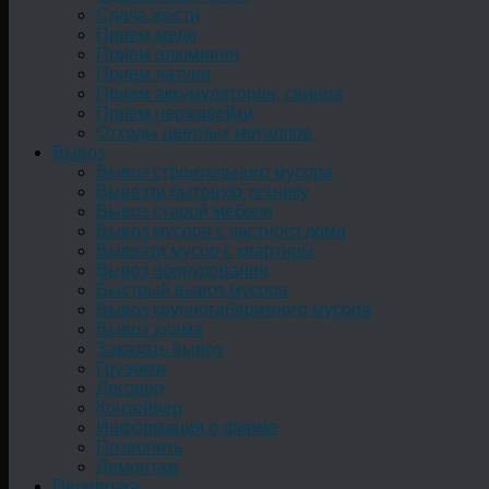
Сдача жести
Прием меди
Прием алюминия
Прием латуни
Прием аккумуляторов, свинца
Прием нержавейки
Отходы цветных металлов
Вывоз
Вывоз строительного мусора
Вывезти бытовую технику
Вывоз старой мебели
Вывоз мусора с частного дома
Вывезти мусор с квартиры
Вывоз оборудования
Быстрый вывоз мусора
Вывоз крупногабаритного мусора
Вывоз хлама
Заказать вывоз
Грузчики
Договор
Контейнер
Информация о фирме
Позвонить
Демонтаж
Перевозка