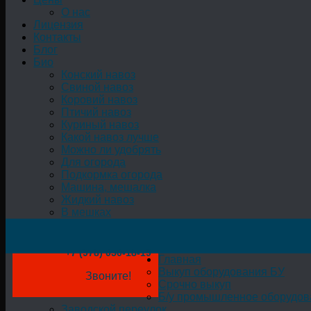
О нас
Лицензия
Контакты
Блог
Био
Конский навоз
Свиной навоз
Коровий навоз
Птичий навоз
Куриный навоз
Какой навоз лучше
Можно ли удобрять
Для огорода
Подкормка огорода
Машина, мешалка
Жидкий навоз
В мешках
+7 (978) 050-18-19
Главная
Выкуп оборудования БУ
Звоните!
Срочно выкуп
Б/у промышленное оборудов
Заводской переулок