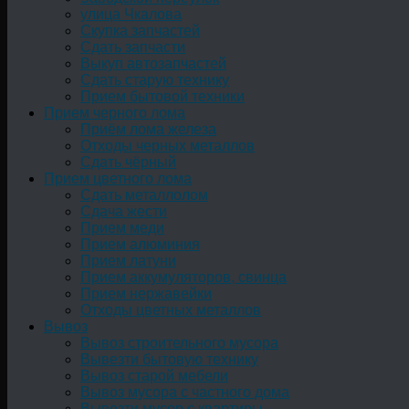
улица Чкалова
Скупка запчастей
Сдать запчасти
Выкуп автозапчастей
Сдать старую технику
Прием бытовой техники
Прием черного лома
Приём лома железа
Отходы черных металлов
Сдать чёрный
Прием цветного лома
Сдать металлолом
Сдача жести
Прием меди
Прием алюминия
Прием латуни
Прием аккумуляторов, свинца
Прием нержавейки
Отходы цветных металлов
Вывоз
Вывоз строительного мусора
Вывезти бытовую технику
Вывоз старой мебели
Вывоз мусора с частного дома
Вывезти мусор с квартиры