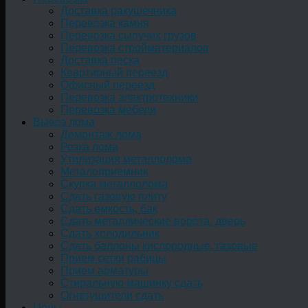
Доставка ракушечника
Перевозка камня
Перевозка сыпучих грузов
Перевозка стройматериалов
Доставка песка
Квартирный переезд
Офисный переезд
Перевозка электротехники
Перевозка мебели
Вывоз лома
Демонтаж лома
Резка лома
Утилизация металлолома
Металоприемник
Скупка металлолома
Сдать газовую плиту
Сдать емкость, бак
Cдать металлические ворота, дверь
Сдать холодильник
Сдать баллоны кислородные, газовые
Прием сетки рабицы
Прием арматуры
Стиральную машинку сдать
Огнетушители сдать
Цены