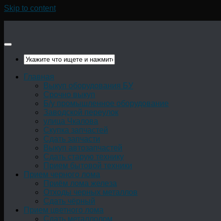
Skip to content
Главная
Выкуп оборудования БУ
Срочно выкуп
Б/у промышленное оборудование
Заводской переулок
улица Чкалова
Скупка запчастей
Сдать запчасти
Выкуп автозапчастей
Сдать старую технику
Прием бытовой техники
Прием черного лома
Приём лома железа
Отходы черных металлов
Сдать чёрный
Прием цветного лома
Сдать металлолом