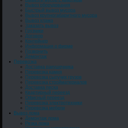
Вывоз оборудования
Быстрый вывоз мусора
Вывоз крупногабаритного мусора
Вывоз хлама
Заказать вывоз
Грузчики
Договор
Контейнер
Информация о фирме
Позвонить
Демонтаж
Перевозка
Доставка ракушечника
Перевозка камня
Перевозка сыпучих грузов
Перевозка стройматериалов
Доставка песка
Квартирный переезд
Офисный переезд
Перевозка электротехники
Перевозка мебели
Вывоз лома
Демонтаж лома
Резка лома