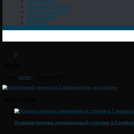
Для огорода
Подкормка огорода
Машина, мешалка
Жидкий навоз
В мешках
0
32212
Автор:
admin
·
24 июня, 2024
Читайте также:
Условия приема алюминиевой стружки в Симфе