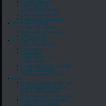
Скупка запчастей
Сдать запчасти
Выкуп автозапчастей
Сдать старую технику
Прием бытовой техники
Прием черного лома
Приём лома железа
Отходы черных металлов
Сдать чёрный
Прием цветного лома
Сдать металлолом
Сдача жести
Прием меди
Прием алюминия
Прием латуни
Прием аккумуляторов, свинца
Прием нержавейки
Отходы цветных металлов
Вывоз
Вывоз строительного мусора
Вывезти бытовую технику
Вывоз старой мебели
Вывоз мусора с частного дома
Вывезти мусор с квартиры
Вывоз оборудования