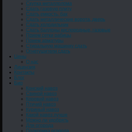
Скупка металлолома
Сдать газовую плиту
Сдать емкость, бак
Cдать металлические ворота, дверь
Сдать холодильник
Сдать баллоны кислородные, газовые
Прием сетки рабицы
Прием арматуры
Стиральную машинку сдать
Огнетушители сдать
Цены
О нас
Лицензия
Контакты
Блог
Био
Конский навоз
Свиной навоз
Коровий навоз
Птичий навоз
Куриный навоз
Какой навоз лучше
Можно ли удобрять
Для огорода
Подкормка огорода