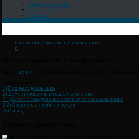
Машина, мешалка
Жидкий навоз
В мешках
Прием металлолома в Симферополе
0
Процесс демонтажа в Симферополе
Автор:
admin
· Опубликовано
6 апреля, 2022
· Обновлено
9
Содержание
1)
Процесс демонтажа
2)
Демонтирование в нашей компании
2.1)
Какое оборудование использует наша компания
2.2)
Скорость и прайс на услуги
3)
Вывод
Процесс демонтажа
Когда происходит п