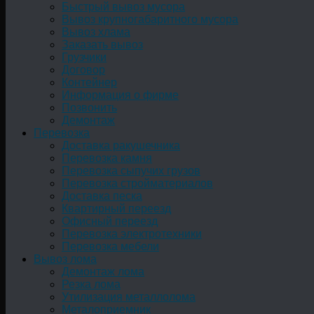
Быстрый вывоз мусора
Вывоз крупногабаритного мусора
Вывоз хлама
Заказать вывоз
Грузчики
Договор
Контейнер
Информация о фирме
Позвонить
Демонтаж
Перевозка
Доставка ракушечника
Перевозка камня
Перевозка сыпучих грузов
Перевозка стройматериалов
Доставка песка
Квартирный переезд
Офисный переезд
Перевозка электротехники
Перевозка мебели
Вывоз лома
Демонтаж лома
Резка лома
Утилизация металлолома
Металоприемник