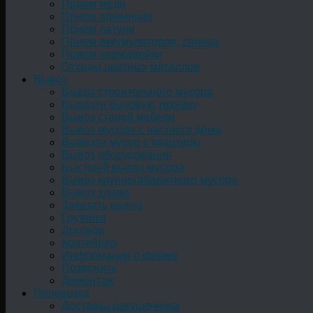
Прием меди
Прием алюминия
Прием латуни
Прием аккумуляторов, свинца
Прием нержавейки
Отходы цветных металлов
Вывоз
Вывоз строительного мусора
Вывезти бытовую технику
Вывоз старой мебели
Вывоз мусора с частного дома
Вывезти мусор с квартиры
Вывоз оборудования
Быстрый вывоз мусора
Вывоз крупногабаритного мусора
Вывоз хлама
Заказать вывоз
Грузчики
Договор
Контейнер
Информация о фирме
Позвонить
Демонтаж
Перевозка
Доставка ракушечника