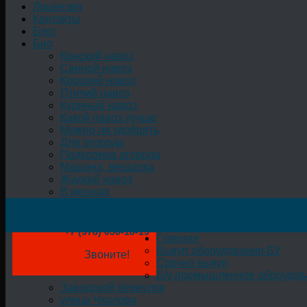
Лицензия
Контакты
Блог
Био
Конский навоз
Свиной навоз
Коровий навоз
Птичий навоз
Куриный навоз
Какой навоз лучше
Можно ли удобрять
Для огорода
Подкормка огорода
Машина, мешалка
Жидкий навоз
В мешках
+7 (978) 050-18-19
Главная
Выкуп оборудования БУ
Звоните!
Срочно выкуп
Б/у промышленное оборудов
Заводской переулок
улица Чкалова