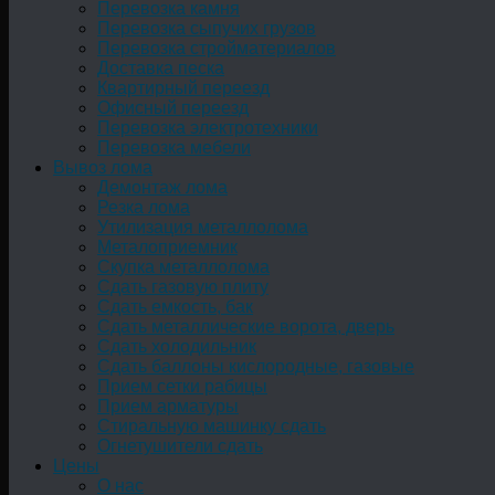
Перевозка камня
Перевозка сыпучих грузов
Перевозка стройматериалов
Доставка песка
Квартирный переезд
Офисный переезд
Перевозка электротехники
Перевозка мебели
Вывоз лома
Демонтаж лома
Резка лома
Утилизация металлолома
Металоприемник
Скупка металлолома
Сдать газовую плиту
Сдать емкость, бак
Cдать металлические ворота, дверь
Сдать холодильник
Сдать баллоны кислородные, газовые
Прием сетки рабицы
Прием арматуры
Стиральную машинку сдать
Огнетушители сдать
Цены
О нас