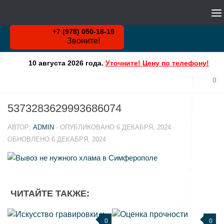
WHATSAPP
Skip to content
+7 (978) 050-18-19
Звоните!
10 августа 2026 года.
Уточните! Цену по телефону!
0
5373283629993686074
АВТОР:
ADMIN
· ОПУБЛИКОВАНО
6 ДЕКАБРЯ, 2024
·
ОБНОВЛЕНО
6 ДЕКАБРЯ, 2024
ЧИТАЙТЕ ТАКЖЕ:
0
0