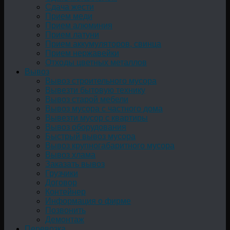
Сдача жести
Прием меди
Прием алюминия
Прием латуни
Прием аккумуляторов, свинца
Прием нержавейки
Отходы цветных металлов
Вывоз
Вывоз строительного мусора
Вывезти бытовую технику
Вывоз старой мебели
Вывоз мусора с частного дома
Вывезти мусор с квартиры
Вывоз оборудования
Быстрый вывоз мусора
Вывоз крупногабаритного мусора
Вывоз хлама
Заказать вывоз
Грузчики
Договор
Контейнер
Информация о фирме
Позвонить
Демонтаж
Перевозка