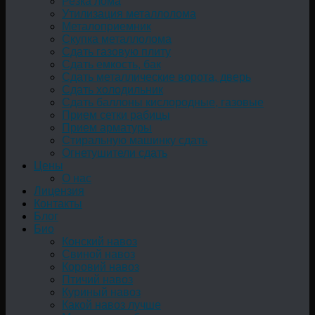
Резка лома
Утилизация металлолома
Металоприемник
Скупка металлолома
Сдать газовую плиту
Сдать емкость, бак
Cдать металлические ворота, дверь
Сдать холодильник
Сдать баллоны кислородные, газовые
Прием сетки рабицы
Прием арматуры
Стиральную машинку сдать
Огнетушители сдать
Цены
О нас
Лицензия
Контакты
Блог
Био
Конский навоз
Свиной навоз
Коровий навоз
Птичий навоз
Куриный навоз
Какой навоз лучше