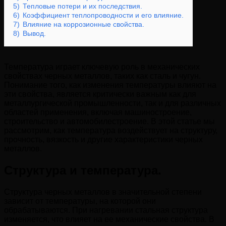
5)
Тепловые потери и их последствия.
6)
Коэффициент теплопроводности и его влияние.
7)
Влияние на коррозионные свойства.
8)
Вывод.
Температура играет ключевую роль в механических
свойствах черных металлов, таких как сталь и чугун.
Понимание того, как изменения температуры влияют на
эти свойства, является критически важным как для
металлургической промышленности, так и для различных
областей применения, включая машиностроение,
строительство и автомобилестроение. В этой статье мы
рассмотрим, как температура воздействует на структуру,
прочность, вязкость и другие характеристики черных
металлов.
Структура и температура.
Структура черных металлов в значительной степени
зависит от температуры, на которой они
обрабатываются. При нагревании стальная структура
изменяется, что влияет на ее механические свойства. В