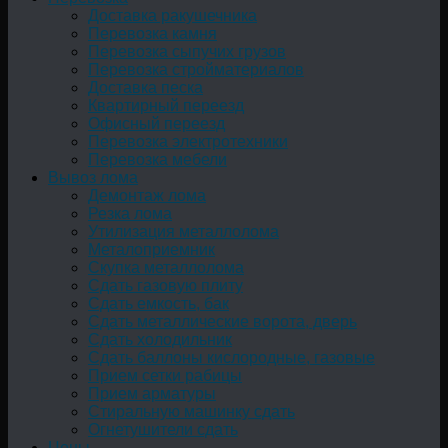
Доставка ракушечника
Перевозка камня
Перевозка сыпучих грузов
Перевозка стройматериалов
Доставка песка
Квартирный переезд
Офисный переезд
Перевозка электротехники
Перевозка мебели
Вывоз лома
Демонтаж лома
Резка лома
Утилизация металлолома
Металоприемник
Скупка металлолома
Сдать газовую плиту
Сдать емкость, бак
Cдать металлические ворота, дверь
Сдать холодильник
Сдать баллоны кислородные, газовые
Прием сетки рабицы
Прием арматуры
Стиральную машинку сдать
Огнетушители сдать
Цены