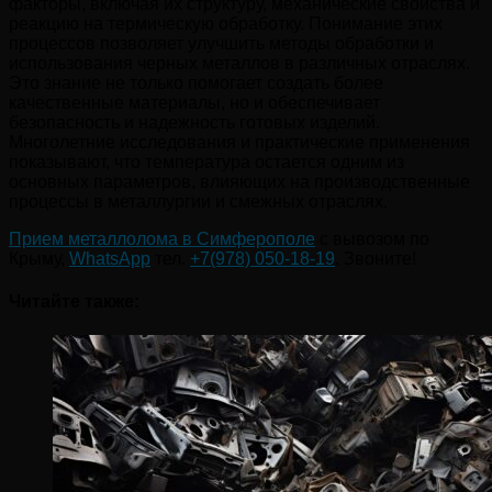
факторы, включая их структуру, механические свойства и
реакцию на термическую обработку. Понимание этих
процессов позволяет улучшить методы обработки и
использования черных металлов в различных отраслях.
Это знание не только помогает создать более
качественные материалы, но и обеспечивает
безопасность и надежность готовых изделий.
Многолетние исследования и практические применения
показывают, что температура остается одним из
основных параметров, влияющих на производственные
процессы в металлургии и смежных отраслях.
Прием металлолома в Симферополе
с вывозом по
Крыму,
WhatsApp
тел.
+7(978) 050-18-19
. Звоните!
Читайте также: