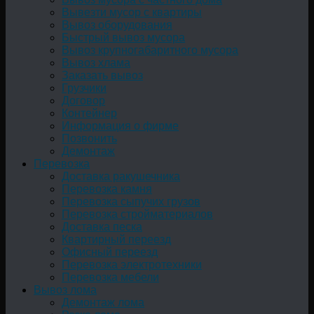
Вывезти мусор с квартиры
Вывоз оборудования
Быстрый вывоз мусора
Вывоз крупногабаритного мусора
Вывоз хлама
Заказать вывоз
Грузчики
Договор
Контейнер
Информация о фирме
Позвонить
Демонтаж
Перевозка
Доставка ракушечника
Перевозка камня
Перевозка сыпучих грузов
Перевозка стройматериалов
Доставка песка
Квартирный переезд
Офисный переезд
Перевозка электротехники
Перевозка мебели
Вывоз лома
Демонтаж лома