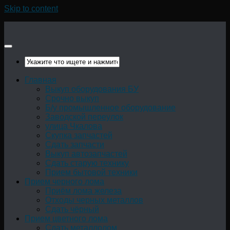
Skip to content
Главная
Выкуп оборудования БУ
Срочно выкуп
Б/у промышленное оборудование
Заводской переулок
улица Чкалова
Скупка запчастей
Сдать запчасти
Выкуп автозапчастей
Сдать старую технику
Прием бытовой техники
Прием черного лома
Приём лома железа
Отходы черных металлов
Сдать чёрный
Прием цветного лома
Сдать металлолом