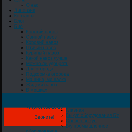
О нас
Лицензия
Контакты
Блог
Био
Конский навоз
Свиной навоз
Коровий навоз
Птичий навоз
Куриный навоз
Какой навоз лучше
Можно ли удобрять
Для огорода
Подкормка огорода
Машина, мешалка
Жидкий навоз
В мешках
+7 (978) 050-18-19
Главная
Выкуп оборудования БУ
Звоните!
Срочно выкуп
Б/у промышленное
оборудование