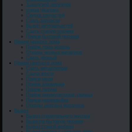
Заводской переулок
улица Чкалова
Скупка запчастей
Сдать запчасти
Выкуп автозапчастей
Сдать старую технику
Прием бытовой техники
Прием черного лома
Приём лома железа
Отходы черных металлов
Сдать чёрный
Прием цветного лома
Сдать металлолом
Сдача жести
Прием меди
Прием алюминия
Прием латуни
Прием аккумуляторов, свинца
Прием нержавейки
Отходы цветных металлов
Вывоз
Вывоз строительного мусора
Вывезти бытовую технику
Вывоз старой мебели
Вывоз мусора с частного дома