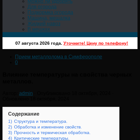
Можно ли удобрять
Для огорода
Подкормка огорода
Машина, мешалка
Жидкий навоз
В мешках
07 августа 2026 года.
Уточните! Цену по телефону!
Прием металлолома в Симферополе
0
Влияние температуры на свойства черных
металлов.
Автор:
admin
· Опубликовано
18 октября, 2024
·
Обновлено
18 октября, 2024
Содержание
1)
Структура и температура.
2)
Обработка и изменение свойств.
3)
Прочность и термическая обработка.
4)
Критические температуры.