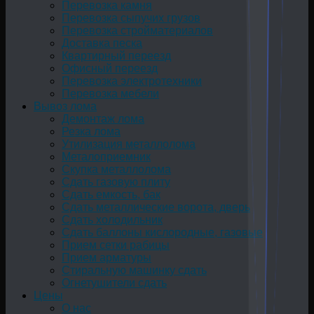
Перевозка камня
Перевозка сыпучих грузов
Перевозка стройматериалов
Доставка песка
Квартирный переезд
Офисный переезд
Перевозка электротехники
Перевозка мебели
Вывоз лома
Демонтаж лома
Резка лома
Утилизация металлолома
Металоприемник
Скупка металлолома
Сдать газовую плиту
Сдать емкость, бак
Cдать металлические ворота, дверь
Сдать холодильник
Сдать баллоны кислородные, газовые
Прием сетки рабицы
Прием арматуры
Стиральную машинку сдать
Огнетушители сдать
Цены
О нас