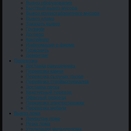
Вывоз оборудования
Быстрый вывоз мусора
Вывоз крупногабаритного мусора
Вывоз хлама
Заказать вывоз
Грузчики
Договор
Контейнер
Информация о фирме
Позвонить
Демонтаж
Перевозка
Доставка ракушечника
Перевозка камня
Перевозка сыпучих грузов
Перевозка стройматериалов
Доставка песка
Квартирный переезд
Офисный переезд
Перевозка электротехники
Перевозка мебели
Вывоз лома
Демонтаж лома
Резка лома
Утилизация металлолома