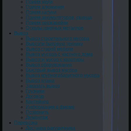
Прием меди
Прием алюминия
Прием латуни
Прием аккумуляторов, свинца
Прием нержавейки
Отходы цветных металлов
Вывоз
Вывоз строительного мусора
Вывезти бытовую технику
Вывоз старой мебели
Вывоз мусора с частного дома
Вывезти мусор с квартиры
Вывоз оборудования
Быстрый вывоз мусора
Вывоз крупногабаритного мусора
Вывоз хлама
Заказать вывоз
Грузчики
Договор
Контейнер
Информация о фирме
Позвонить
Демонтаж
Перевозка
Доставка ракушечника