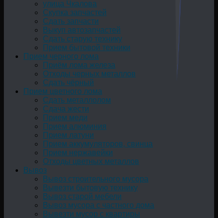
улица Чкалова
Скупка запчастей
Сдать запчасти
Выкуп автозапчастей
Сдать старую технику
Прием бытовой техники
Прием черного лома
Приём лома железа
Отходы черных металлов
Сдать чёрный
Прием цветного лома
Сдать металлолом
Сдача жести
Прием меди
Прием алюминия
Прием латуни
Прием аккумуляторов, свинца
Прием нержавейки
Отходы цветных металлов
Вывоз
Вывоз строительного мусора
Вывезти бытовую технику
Вывоз старой мебели
Вывоз мусора с частного дома
Вывезти мусор с квартиры