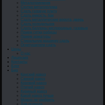
Металоприемник
Скупка металлолома
Сдать газовую плиту
Сдать емкость, бак
Cдать металлические ворота, дверь
Сдать холодильник
Сдать баллоны кислородные, газовые
Прием сетки рабицы
Прием арматуры
Стиральную машинку сдать
Огнетушители сдать
Цены
О нас
Лицензия
Контакты
Блог
Био
Конский навоз
Свиной навоз
Коровий навоз
Птичий навоз
Куриный навоз
Какой навоз лучше
Можно ли удобрять
Для огорода