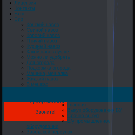
Лицензия
Контакты
Блог
Био
Конский навоз
Свиной навоз
Коровий навоз
Птичий навоз
Куриный навоз
Какой навоз лучше
Можно ли удобрять
Для огорода
Подкормка огорода
Машина, мешалка
Жидкий навоз
В мешках
+7 (978) 050-18-19
Главная
Выкуп оборудования БУ
Звоните!
Срочно выкуп
Б/у промышленное
оборудование
Заводской переулок