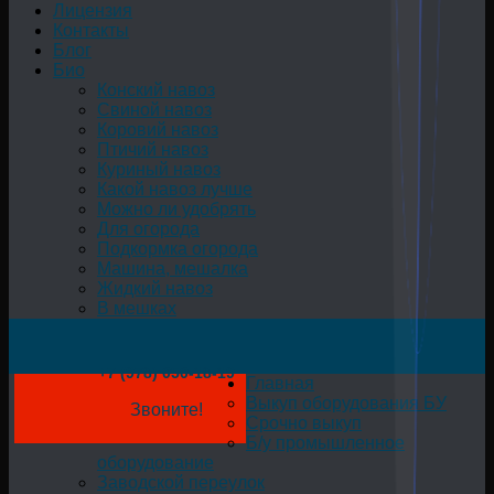
Лицензия
Контакты
Блог
Био
Конский навоз
Свиной навоз
Коровий навоз
Птичий навоз
Куриный навоз
Какой навоз лучше
Можно ли удобрять
Для огорода
Подкормка огорода
Машина, мешалка
Жидкий навоз
В мешках
+7 (978) 050-18-19
Главная
Выкуп оборудования БУ
Звоните!
Срочно выкуп
Б/у промышленное
оборудование
Заводской переулок