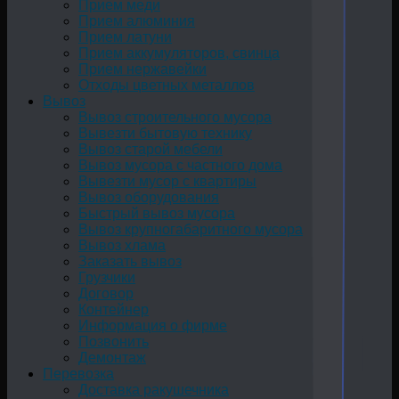
Прием меди
Прием алюминия
Прием латуни
Прием аккумуляторов, свинца
Прием нержавейки
Отходы цветных металлов
Вывоз
Вывоз строительного мусора
Вывезти бытовую технику
Вывоз старой мебели
Вывоз мусора с частного дома
Вывезти мусор с квартиры
Вывоз оборудования
Быстрый вывоз мусора
Вывоз крупногабаритного мусора
Вывоз хлама
Заказать вывоз
Грузчики
Договор
Контейнер
Информация о фирме
Позвонить
Демонтаж
Перевозка
Доставка ракушечника