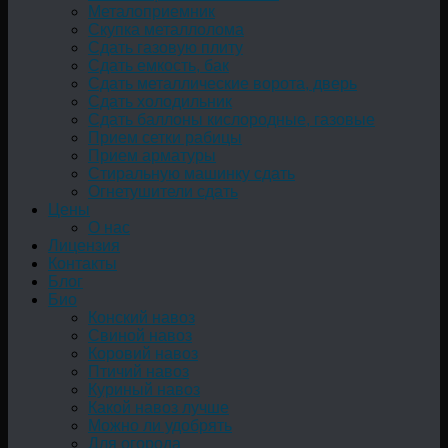
Металоприемник
Скупка металлолома
Сдать газовую плиту
Сдать емкость, бак
Cдать металлические ворота, дверь
Сдать холодильник
Сдать баллоны кислородные, газовые
Прием сетки рабицы
Прием арматуры
Стиральную машинку сдать
Огнетушители сдать
Цены
О нас
Лицензия
Контакты
Блог
Био
Конский навоз
Свиной навоз
Коровий навоз
Птичий навоз
Куриный навоз
Какой навоз лучше
Можно ли удобрять
Для огорода