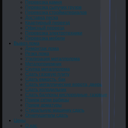
Перевозка камня
Перевозка сыпучих грузов
Перевозка стройматериалов
Доставка песка
Квартирный переезд
Офисный переезд
Перевозка электротехники
Перевозка мебели
Вывоз лома
Демонтаж лома
Резка лома
Утилизация металлолома
Металоприемник
Скупка металлолома
Сдать газовую плиту
Сдать емкость, бак
Cдать металлические ворота, дверь
Сдать холодильник
Сдать баллоны кислородные, газовые
Прием сетки рабицы
Прием арматуры
Стиральную машинку сдать
Огнетушители сдать
Цены
О нас