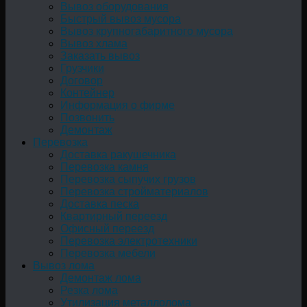
Вывоз оборудования
Быстрый вывоз мусора
Вывоз крупногабаритного мусора
Вывоз хлама
Заказать вывоз
Грузчики
Договор
Контейнер
Информация о фирме
Позвонить
Демонтаж
Перевозка
Доставка ракушечника
Перевозка камня
Перевозка сыпучих грузов
Перевозка стройматериалов
Доставка песка
Квартирный переезд
Офисный переезд
Перевозка электротехники
Перевозка мебели
Вывоз лома
Демонтаж лома
Резка лома
Утилизация металлолома