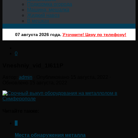
Подкормка огорода
Машина, мешалка
Жидкий навоз
В мешках
07 августа 2026 года.
Уточните! Цену по телефону!
0
Vneshniy_vid_1I611P
Автор:
admin
· Опубликовано
15 августа, 2022
·
Обновлено
15 августа, 2022
Читайте также:
0
Места обнаружения металла