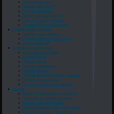
улица Чкалова
Скупка запчастей
Сдать запчасти
Выкуп автозапчастей
Сдать старую технику
Прием бытовой техники
Прием черного лома
Приём лома железа
Отходы черных металлов
Сдать чёрный
Прием цветного лома
Сдать металлолом
Сдача жести
Прием меди
Прием алюминия
Прием латуни
Прием аккумуляторов, свинца
Прием нержавейки
Отходы цветных металлов
Вывоз
Вывоз строительного мусора
Вывезти бытовую технику
Вывоз старой мебели
Вывоз мусора с частного дома
Вывезти мусор с квартиры