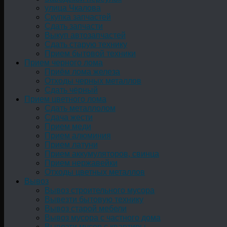
улица Чкалова
Скупка запчастей
Сдать запчасти
Выкуп автозапчастей
Сдать старую технику
Прием бытовой техники
Прием черного лома
Приём лома железа
Отходы черных металлов
Сдать чёрный
Прием цветного лома
Сдать металлолом
Сдача жести
Прием меди
Прием алюминия
Прием латуни
Прием аккумуляторов, свинца
Прием нержавейки
Отходы цветных металлов
Вывоз
Вывоз строительного мусора
Вывезти бытовую технику
Вывоз старой мебели
Вывоз мусора с частного дома
Вывезти мусор с квартиры