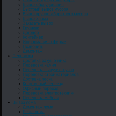
Вывоз оборудования
Быстрый вывоз мусора
Вывоз крупногабаритного мусора
Вывоз хлама
Заказать вывоз
Грузчики
Договор
Контейнер
Информация о фирме
Позвонить
Демонтаж
Перевозка
Доставка ракушечника
Перевозка камня
Перевозка сыпучих грузов
Перевозка стройматериалов
Доставка песка
Квартирный переезд
Офисный переезд
Перевозка электротехники
Перевозка мебели
Вывоз лома
Демонтаж лома
Резка лома