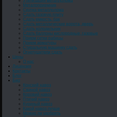
Утилизация металлолома
Металоприемник
Скупка металлолома
Сдать газовую плиту
Сдать емкость, бак
Cдать металлические ворота, дверь
Сдать холодильник
Сдать баллоны кислородные, газовые
Прием сетки рабицы
Прием арматуры
Стиральную машинку сдать
Огнетушители сдать
Цены
О нас
Лицензия
Контакты
Блог
Био
Конский навоз
Свиной навоз
Коровий навоз
Птичий навоз
Куриный навоз
Какой навоз лучше
Можно ли удобрять