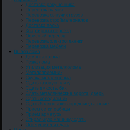
Доставка ракушечника
Перевозка камня
Перевозка сыпучих грузов
Перевозка стройматериалов
Доставка песка
Квартирный переезд
Офисный переезд
Перевозка электротехники
Перевозка мебели
Вывоз лома
Демонтаж лома
Резка лома
Утилизация металлолома
Металоприемник
Скупка металлолома
Сдать газовую плиту
Сдать емкость, бак
Cдать металлические ворота, дверь
Сдать холодильник
Сдать баллоны кислородные, газовые
Прием сетки рабицы
Прием арматуры
Стиральную машинку сдать
Огнетушители сдать
Цены