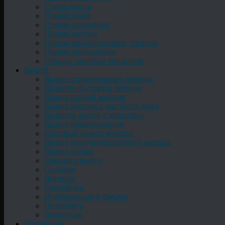
Сдача жести
Прием меди
Прием алюминия
Прием латуни
Прием аккумуляторов, свинца
Прием нержавейки
Отходы цветных металлов
Вывоз
Вывоз строительного мусора
Вывезти бытовую технику
Вывоз старой мебели
Вывоз мусора с частного дома
Вывезти мусор с квартиры
Вывоз оборудования
Быстрый вывоз мусора
Вывоз крупногабаритного мусора
Вывоз хлама
Заказать вывоз
Грузчики
Договор
Контейнер
Информация о фирме
Позвонить
Демонтаж
Перевозка