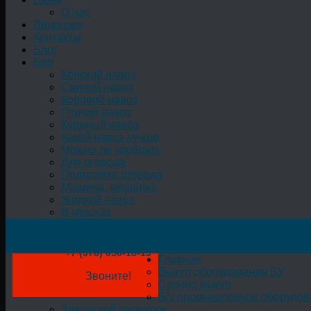
О нас
Лицензия
Контакты
Блог
Био
Конский навоз
Свиной навоз
Коровий навоз
Птичий навоз
Куриный навоз
Какой навоз лучше
Можно ли удобрять
Для огорода
Подкормка огорода
Машина, мешалка
Жидкий навоз
В мешках
+7 (978) 050-18-19
Главная
Выкуп оборудования БУ
Звоните!
Срочно выкуп
Б/у промышленное оборудов
Заводской переулок