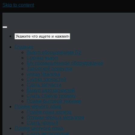
Skip to content
Главная
Выкуп оборудования БУ
Срочно выкуп
Б/у промышленное оборудование
Заводской переулок
улица Чкалова
Скупка запчастей
Сдать запчасти
Выкуп автозапчастей
Сдать старую технику
Прием бытовой техники
Прием черного лома
Приём лома железа
Отходы черных металлов
Сдать чёрный
Прием цветного лома
Сдать металлолом