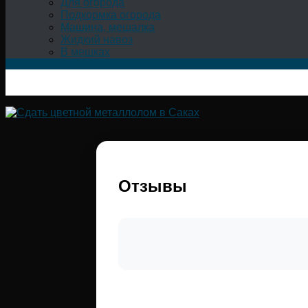
Для огорода
Подкормка огорода
Машина, мешалка
Жидкий навоз
В мешках
Отзывы