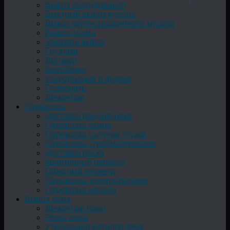
Вывоз оборудования
Быстрый вывоз мусора
Вывоз крупногабаритного мусора
Вывоз хлама
Заказать вывоз
Грузчики
Договор
Контейнер
Информация о фирме
Позвонить
Демонтаж
Перевозка
Доставка ракушечника
Перевозка камня
Перевозка сыпучих грузов
Перевозка стройматериалов
Доставка песка
Квартирный переезд
Офисный переезд
Перевозка электротехники
Перевозка мебели
Вывоз лома
Демонтаж лома
Резка лома
Утилизация металлолома