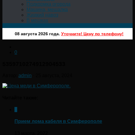
Подкормка огорода
Машина, мешалка
Жидкий навоз
В мешках
08 августа 2026 года.
Уточните! Цену по телефону!
0
5359710274912904533
Автор:
admin
·
25 августа, 2024
Читайте также:
0
Прием лома кабеля в Симферополе
13 марта, 2022