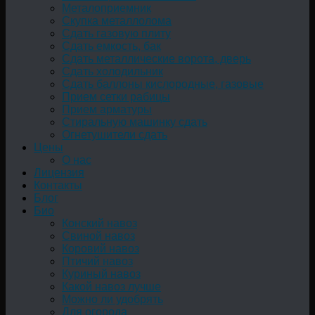
Металоприемник
Скупка металлолома
Сдать газовую плиту
Сдать емкость, бак
Cдать металлические ворота, дверь
Сдать холодильник
Сдать баллоны кислородные, газовые
Прием сетки рабицы
Прием арматуры
Стиральную машинку сдать
Огнетушители сдать
Цены
О нас
Лицензия
Контакты
Блог
Био
Конский навоз
Свиной навоз
Коровий навоз
Птичий навоз
Куриный навоз
Какой навоз лучше
Можно ли удобрять
Для огорода