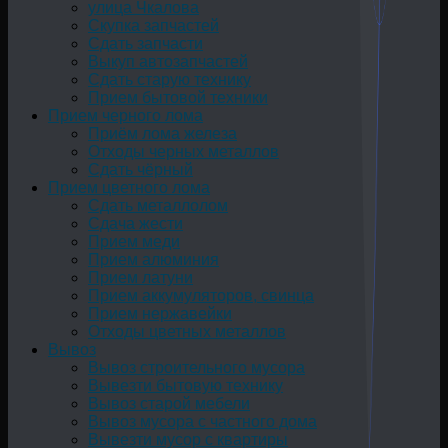
улица Чкалова
Скупка запчастей
Сдать запчасти
Выкуп автозапчастей
Сдать старую технику
Прием бытовой техники
Прием черного лома
Приём лома железа
Отходы черных металлов
Сдать чёрный
Прием цветного лома
Сдать металлолом
Сдача жести
Прием меди
Прием алюминия
Прием латуни
Прием аккумуляторов, свинца
Прием нержавейки
Отходы цветных металлов
Вывоз
Вывоз строительного мусора
Вывезти бытовую технику
Вывоз старой мебели
Вывоз мусора с частного дома
Вывезти мусор с квартиры