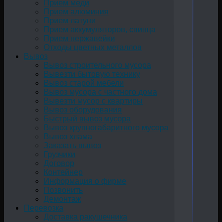
Прием меди
Прием алюминия
Прием латуни
Прием аккумуляторов, свинца
Прием нержавейки
Отходы цветных металлов
Вывоз
Вывоз строительного мусора
Вывезти бытовую технику
Вывоз старой мебели
Вывоз мусора с частного дома
Вывезти мусор с квартиры
Вывоз оборудования
Быстрый вывоз мусора
Вывоз крупногабаритного мусора
Вывоз хлама
Заказать вывоз
Грузчики
Договор
Контейнер
Информация о фирме
Позвонить
Демонтаж
Перевозка
Доставка ракушечника