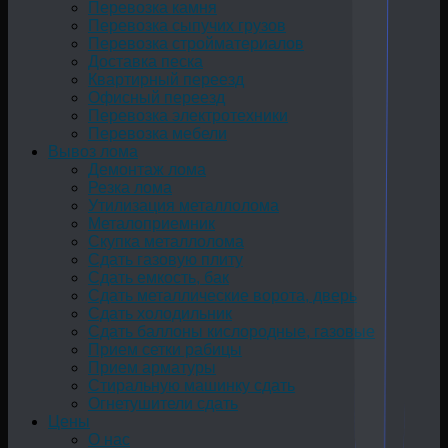
Перевозка камня
Перевозка сыпучих грузов
Перевозка стройматериалов
Доставка песка
Квартирный переезд
Офисный переезд
Перевозка электротехники
Перевозка мебели
Вывоз лома
Демонтаж лома
Резка лома
Утилизация металлолома
Металоприемник
Скупка металлолома
Сдать газовую плиту
Сдать емкость, бак
Cдать металлические ворота, дверь
Сдать холодильник
Сдать баллоны кислородные, газовые
Прием сетки рабицы
Прием арматуры
Стиральную машинку сдать
Огнетушители сдать
Цены
О нас