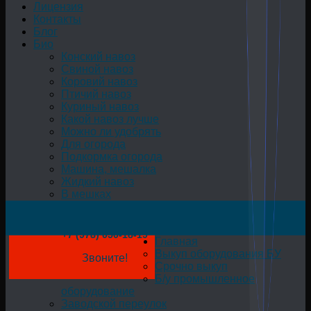
Лицензия
Контакты
Блог
Био
Конский навоз
Свиной навоз
Коровий навоз
Птичий навоз
Куриный навоз
Какой навоз лучше
Можно ли удобрять
Для огорода
Подкормка огорода
Машина, мешалка
Жидкий навоз
В мешках
+7 (978) 050-18-19
Главная
Выкуп оборудования БУ
Звоните!
Срочно выкуп
Б/у промышленное
оборудование
Заводской переулок