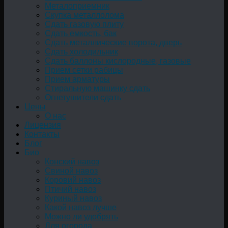
Металоприемник
Скупка металлолома
Сдать газовую плиту
Сдать емкость, бак
Cдать металлические ворота, дверь
Сдать холодильник
Сдать баллоны кислородные, газовые
Прием сетки рабицы
Прием арматуры
Стиральную машинку сдать
Огнетушители сдать
Цены
О нас
Лицензия
Контакты
Блог
Био
Конский навоз
Свиной навоз
Коровий навоз
Птичий навоз
Куриный навоз
Какой навоз лучше
Можно ли удобрять
Для огорода