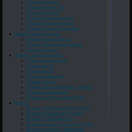
улица Чкалова
Скупка запчастей
Сдать запчасти
Выкуп автозапчастей
Сдать старую технику
Прием бытовой техники
Прием черного лома
Приём лома железа
Отходы черных металлов
Сдать чёрный
Прием цветного лома
Сдать металлолом
Сдача жести
Прием меди
Прием алюминия
Прием латуни
Прием аккумуляторов, свинца
Прием нержавейки
Отходы цветных металлов
Вывоз
Вывоз строительного мусора
Вывезти бытовую технику
Вывоз старой мебели
Вывоз мусора с частного дома
Вывезти мусор с квартиры