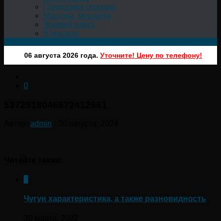
Подкормка огорода
Машина, мешалка
Жидкий навоз
В мешках
06 августа 2026 года.
Уточните! Цену по телефону!
0
5372918046672412661
Автор:
admin
·
30 августа, 2024
Читайте также:
0
Чугун характеристика, а также разновидность
30 марта, 2022