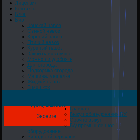
Лицензия
Контакты
Блог
Био
Конский навоз
Свиной навоз
Коровий навоз
Птичий навоз
Куриный навоз
Какой навоз лучше
Можно ли удобрять
Для огорода
Подкормка огорода
Машина, мешалка
Жидкий навоз
В мешках
+7 (978) 050-18-19
Главная
Выкуп оборудования БУ
Звоните!
Срочно выкуп
Б/у промышленное
оборудование
Заводской переулок