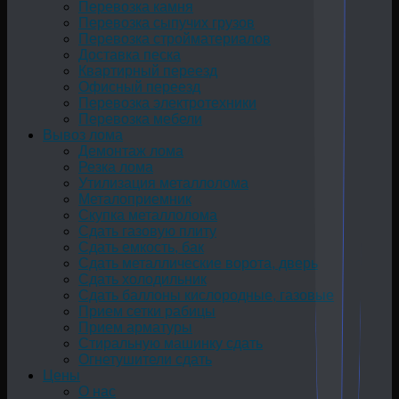
Перевозка камня
Перевозка сыпучих грузов
Перевозка стройматериалов
Доставка песка
Квартирный переезд
Офисный переезд
Перевозка электротехники
Перевозка мебели
Вывоз лома
Демонтаж лома
Резка лома
Утилизация металлолома
Металоприемник
Скупка металлолома
Сдать газовую плиту
Сдать емкость, бак
Cдать металлические ворота, дверь
Сдать холодильник
Сдать баллоны кислородные, газовые
Прием сетки рабицы
Прием арматуры
Стиральную машинку сдать
Огнетушители сдать
Цены
О нас