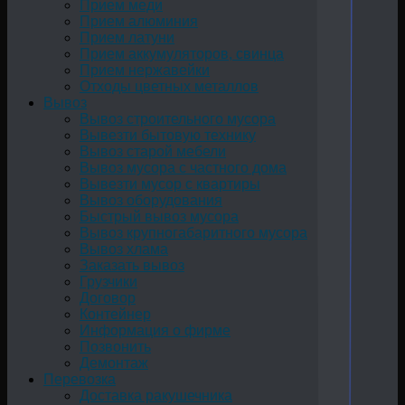
Прием меди
Прием алюминия
Прием латуни
Прием аккумуляторов, свинца
Прием нержавейки
Отходы цветных металлов
Вывоз
Вывоз строительного мусора
Вывезти бытовую технику
Вывоз старой мебели
Вывоз мусора с частного дома
Вывезти мусор с квартиры
Вывоз оборудования
Быстрый вывоз мусора
Вывоз крупногабаритного мусора
Вывоз хлама
Заказать вывоз
Грузчики
Договор
Контейнер
Информация о фирме
Позвонить
Демонтаж
Перевозка
Доставка ракушечника