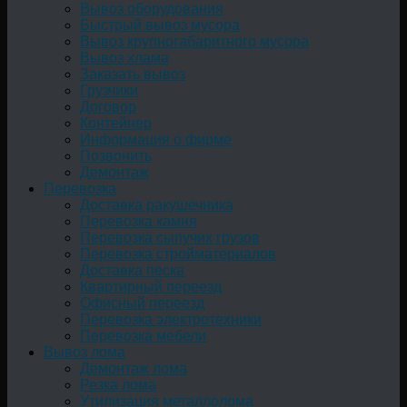
Вывоз оборудования
Быстрый вывоз мусора
Вывоз крупногабаритного мусора
Вывоз хлама
Заказать вывоз
Грузчики
Договор
Контейнер
Информация о фирме
Позвонить
Демонтаж
Перевозка
Доставка ракушечника
Перевозка камня
Перевозка сыпучих грузов
Перевозка стройматериалов
Доставка песка
Квартирный переезд
Офисный переезд
Перевозка электротехники
Перевозка мебели
Вывоз лома
Демонтаж лома
Резка лома
Утилизация металлолома