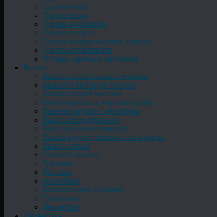
Сдача жести
Прием меди
Прием алюминия
Прием латуни
Прием аккумуляторов, свинца
Прием нержавейки
Отходы цветных металлов
Вывоз
Вывоз строительного мусора
Вывезти бытовую технику
Вывоз старой мебели
Вывоз мусора с частного дома
Вывезти мусор с квартиры
Вывоз оборудования
Быстрый вывоз мусора
Вывоз крупногабаритного мусора
Вывоз хлама
Заказать вывоз
Грузчики
Договор
Контейнер
Информация о фирме
Позвонить
Демонтаж
Перевозка