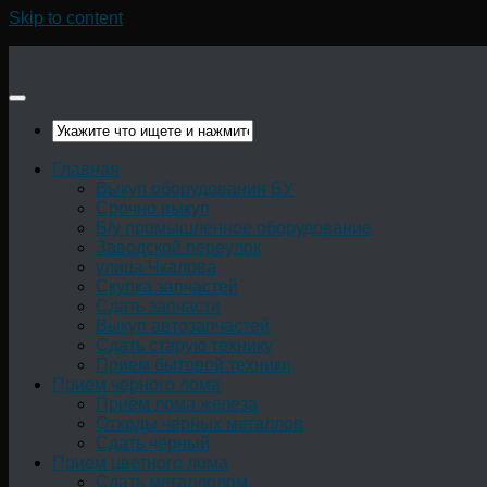
Skip to content
Главная
Выкуп оборудования БУ
Срочно выкуп
Б/у промышленное оборудование
Заводской переулок
улица Чкалова
Скупка запчастей
Сдать запчасти
Выкуп автозапчастей
Сдать старую технику
Прием бытовой техники
Прием черного лома
Приём лома железа
Отходы черных металлов
Сдать чёрный
Прием цветного лома
Сдать металлолом