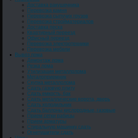
Доставка ракушечника
Перевозка камня
Перевозка сыпучих грузов
Перевозка стройматериалов
Доставка песка
Квартирный переезд
Офисный переезд
Перевозка электротехники
Перевозка мебели
Вывоз лома
Демонтаж лома
Резка лома
Утилизация металлолома
Металоприемник
Скупка металлолома
Сдать газовую плиту
Сдать емкость, бак
Cдать металлические ворота, дверь
Сдать холодильник
Сдать баллоны кислородные, газовые
Прием сетки рабицы
Прием арматуры
Стиральную машинку сдать
Огнетушители сдать
Цены