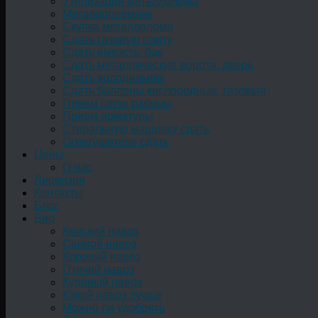
Утилизация металлолома
Металоприемник
Скупка металлолома
Сдать газовую плиту
Сдать емкость, бак
Cдать металлические ворота, дверь
Сдать холодильник
Сдать баллоны кислородные, газовые
Прием сетки рабицы
Прием арматуры
Стиральную машинку сдать
Огнетушители сдать
Цены
О нас
Лицензия
Контакты
Блог
Био
Конский навоз
Свиной навоз
Коровий навоз
Птичий навоз
Куриный навоз
Какой навоз лучше
Можно ли удобрять