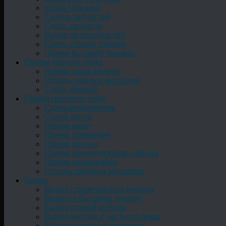
улица Чкалова
Скупка запчастей
Сдать запчасти
Выкуп автозапчастей
Сдать старую технику
Прием бытовой техники
Прием черного лома
Приём лома железа
Отходы черных металлов
Сдать чёрный
Прием цветного лома
Сдать металлолом
Сдача жести
Прием меди
Прием алюминия
Прием латуни
Прием аккумуляторов, свинца
Прием нержавейки
Отходы цветных металлов
Вывоз
Вывоз строительного мусора
Вывезти бытовую технику
Вывоз старой мебели
Вывоз мусора с частного дома
Вывезти мусор с квартиры