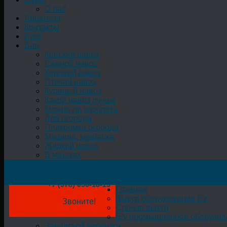
О нас
Лицензия
Контакты
Блог
Био
Конский навоз
Свиной навоз
Коровий навоз
Птичий навоз
Куриный навоз
Какой навоз лучше
Можно ли удобрять
Для огорода
Подкормка огорода
Машина, мешалка
Жидкий навоз
В мешках
+7 (978) 050-18-19
Главная
Выкуп оборудования БУ
Звоните!
Срочно выкуп
Б/у промышленное оборудов
Заводской переулок