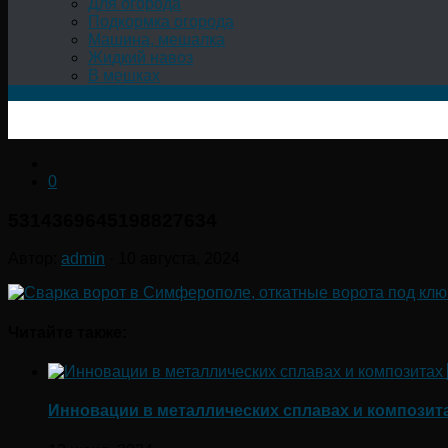
Для огорода
Подкормка огорода
Машина, мешалка
Жидкий навоз
В мешках
0
5314369645198827634
Автор:
admin
·
10 августа, 2024
Читайте также:
Инновации в металлических сплавах и композита