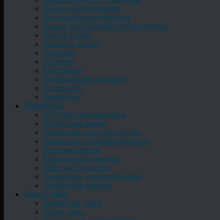
Вывоз оборудования
Быстрый вывоз мусора
Вывоз крупногабаритного мусора
Вывоз хлама
Заказать вывоз
Грузчики
Договор
Контейнер
Информация о фирме
Позвонить
Демонтаж
Перевозка
Доставка ракушечника
Перевозка камня
Перевозка сыпучих грузов
Перевозка стройматериалов
Доставка песка
Квартирный переезд
Офисный переезд
Перевозка электротехники
Перевозка мебели
Вывоз лома
Демонтаж лома
Резка лома