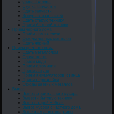
улица Чкалова
Скупка запчастей
Сдать запчасти
Выкуп автозапчастей
Сдать старую технику
Прием бытовой техники
Прием черного лома
Приём лома железа
Отходы черных металлов
Сдать чёрный
Прием цветного лома
Сдать металлолом
Сдача жести
Прием меди
Прием алюминия
Прием латуни
Прием аккумуляторов, свинца
Прием нержавейки
Отходы цветных металлов
Вывоз
Вывоз строительного мусора
Вывезти бытовую технику
Вывоз старой мебели
Вывоз мусора с частного дома
Вывезти мусор с квартиры