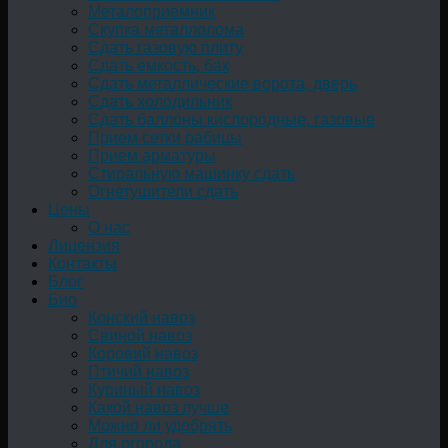
Металоприемник
Скупка металлолома
Сдать газовую плиту
Сдать емкость, бак
Cдать металлические ворота, дверь
Сдать холодильник
Сдать баллоны кислородные, газовые
Прием сетки рабицы
Прием арматуры
Стиральную машинку сдать
Огнетушители сдать
Цены
О нас
Лицензия
Контакты
Блог
Био
Конский навоз
Свиной навоз
Коровий навоз
Птичий навоз
Куриный навоз
Какой навоз лучше
Можно ли удобрять
Для огорода