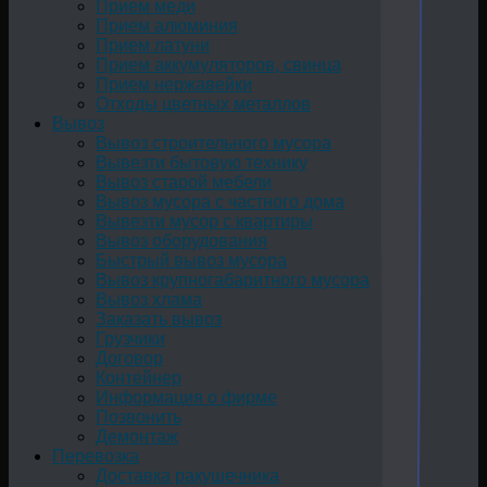
Прием меди
Прием алюминия
Прием латуни
Прием аккумуляторов, свинца
Прием нержавейки
Отходы цветных металлов
Вывоз
Вывоз строительного мусора
Вывезти бытовую технику
Вывоз старой мебели
Вывоз мусора с частного дома
Вывезти мусор с квартиры
Вывоз оборудования
Быстрый вывоз мусора
Вывоз крупногабаритного мусора
Вывоз хлама
Заказать вывоз
Грузчики
Договор
Контейнер
Информация о фирме
Позвонить
Демонтаж
Перевозка
Доставка ракушечника