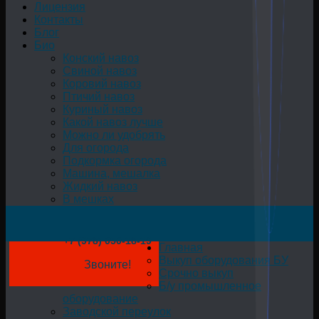
Лицензия
Контакты
Блог
Био
Конский навоз
Свиной навоз
Коровий навоз
Птичий навоз
Куриный навоз
Какой навоз лучше
Можно ли удобрять
Для огорода
Подкормка огорода
Машина, мешалка
Жидкий навоз
В мешках
+7 (978) 050-18-19
Главная
Выкуп оборудования БУ
Звоните!
Срочно выкуп
Б/у промышленное
оборудование
Заводской переулок