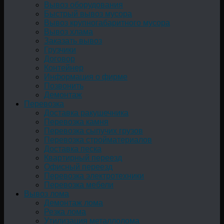
Вывоз оборудования
Быстрый вывоз мусора
Вывоз крупногабаритного мусора
Вывоз хлама
Заказать вывоз
Грузчики
Договор
Контейнер
Информация о фирме
Позвонить
Демонтаж
Перевозка
Доставка ракушечника
Перевозка камня
Перевозка сыпучих грузов
Перевозка стройматериалов
Доставка песка
Квартирный переезд
Офисный переезд
Перевозка электротехники
Перевозка мебели
Вывоз лома
Демонтаж лома
Резка лома
Утилизация металлолома