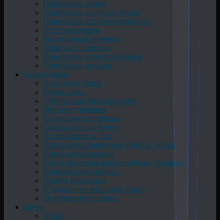
Перевозка камня
Перевозка сыпучих грузов
Перевозка стройматериалов
Доставка песка
Квартирный переезд
Офисный переезд
Перевозка электротехники
Перевозка мебели
Вывоз лома
Демонтаж лома
Резка лома
Утилизация металлолома
Металоприемник
Скупка металлолома
Сдать газовую плиту
Сдать емкость, бак
Cдать металлические ворота, дверь
Сдать холодильник
Сдать баллоны кислородные, газовые
Прием сетки рабицы
Прием арматуры
Стиральную машинку сдать
Огнетушители сдать
Цены
О нас