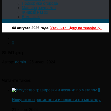
Подкормка огорода
Машина, мешалка
Жидкий навоз
В мешках
08 августа 2026 года.
Уточните! Цену по телефону!
0
SLM1.jpg
Автор:
admin
·
25 июня, 2024
Читайте также:
0
Искусство гравировки и чеканки по металлу
21 июня, 2024