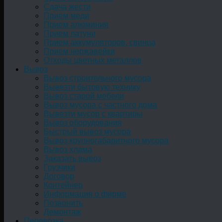
Сдача жести
Прием меди
Прием алюминия
Прием латуни
Прием аккумуляторов, свинца
Прием нержавейки
Отходы цветных металлов
Вывоз
Вывоз строительного мусора
Вывезти бытовую технику
Вывоз старой мебели
Вывоз мусора с частного дома
Вывезти мусор с квартиры
Вывоз оборудования
Быстрый вывоз мусора
Вывоз крупногабаритного мусора
Вывоз хлама
Заказать вывоз
Грузчики
Договор
Контейнер
Информация о фирме
Позвонить
Демонтаж
Перевозка