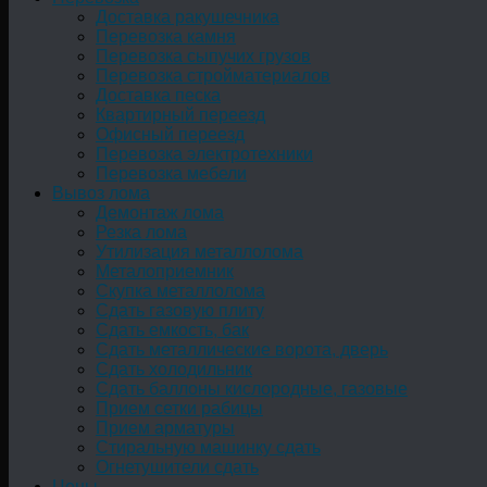
Доставка ракушечника
Перевозка камня
Перевозка сыпучих грузов
Перевозка стройматериалов
Доставка песка
Квартирный переезд
Офисный переезд
Перевозка электротехники
Перевозка мебели
Вывоз лома
Демонтаж лома
Резка лома
Утилизация металлолома
Металоприемник
Скупка металлолома
Сдать газовую плиту
Сдать емкость, бак
Cдать металлические ворота, дверь
Сдать холодильник
Сдать баллоны кислородные, газовые
Прием сетки рабицы
Прием арматуры
Стиральную машинку сдать
Огнетушители сдать
Цены