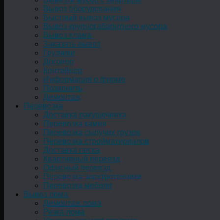
Вывоз оборудования
Быстрый вывоз мусора
Вывоз крупногабаритного мусора
Вывоз хлама
Заказать вывоз
Грузчики
Договор
Контейнер
Информация о фирме
Позвонить
Демонтаж
Перевозка
Доставка ракушечника
Перевозка камня
Перевозка сыпучих грузов
Перевозка стройматериалов
Доставка песка
Квартирный переезд
Офисный переезд
Перевозка электротехники
Перевозка мебели
Вывоз лома
Демонтаж лома
Резка лома