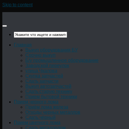
Skip to content
Главная
Выкуп оборудования БУ
Срочно выкуп
Б/у промышленное оборудование
Заводской переулок
улица Чкалова
Скупка запчастей
Сдать запчасти
Выкуп автозапчастей
Сдать старую технику
Прием бытовой техники
Прием черного лома
Приём лома железа
Отходы черных металлов
Сдать чёрный
Прием цветного лома
Сдать металлолом