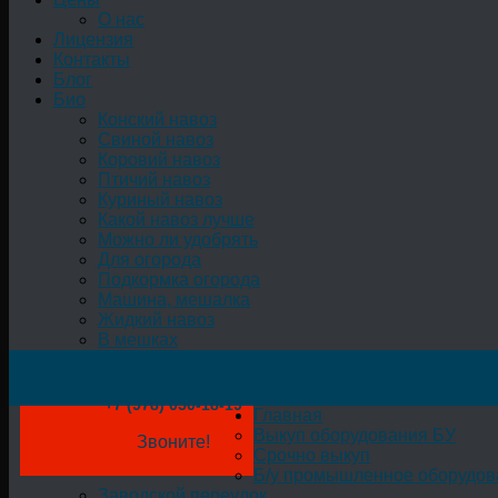
О нас
Лицензия
Контакты
Блог
Био
Конский навоз
Свиной навоз
Коровий навоз
Птичий навоз
Куриный навоз
Какой навоз лучше
Можно ли удобрять
Для огорода
Подкормка огорода
Машина, мешалка
Жидкий навоз
В мешках
+7 (978) 050-18-19
Главная
Выкуп оборудования БУ
Звоните!
Срочно выкуп
Б/у промышленное оборудов
Заводской переулок