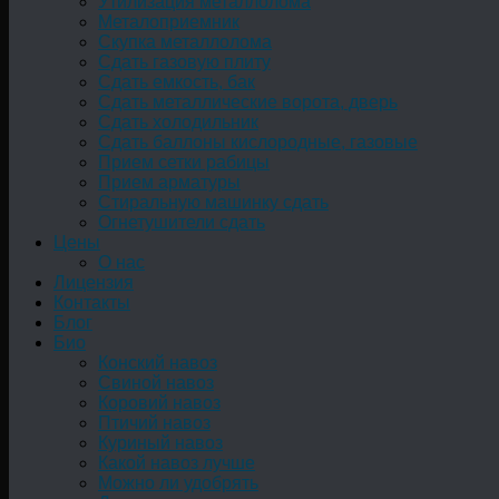
Утилизация металлолома
Металоприемник
Скупка металлолома
Сдать газовую плиту
Сдать емкость, бак
Cдать металлические ворота, дверь
Сдать холодильник
Сдать баллоны кислородные, газовые
Прием сетки рабицы
Прием арматуры
Стиральную машинку сдать
Огнетушители сдать
Цены
О нас
Лицензия
Контакты
Блог
Био
Конский навоз
Свиной навоз
Коровий навоз
Птичий навоз
Куриный навоз
Какой навоз лучше
Можно ли удобрять