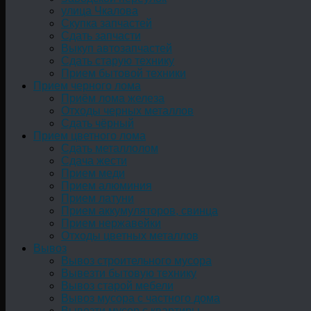
улица Чкалова
Скупка запчастей
Сдать запчасти
Выкуп автозапчастей
Сдать старую технику
Прием бытовой техники
Прием черного лома
Приём лома железа
Отходы черных металлов
Сдать чёрный
Прием цветного лома
Сдать металлолом
Сдача жести
Прием меди
Прием алюминия
Прием латуни
Прием аккумуляторов, свинца
Прием нержавейки
Отходы цветных металлов
Вывоз
Вывоз строительного мусора
Вывезти бытовую технику
Вывоз старой мебели
Вывоз мусора с частного дома
Вывезти мусор с квартиры