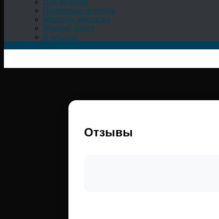
Для огорода
Подкормка огорода
Машина, мешалка
Жидкий навоз
В мешках
Отзывы