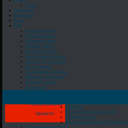
О нас
Лицензия
Контакты
Блог
Био
Конский навоз
Свиной навоз
Коровий навоз
Птичий навоз
Куриный навоз
Какой навоз лучше
Можно ли удобрять
Для огорода
Подкормка огорода
Машина, мешалка
Жидкий навоз
В мешках
+7 (978) 050-18-19
Главная
Выкуп оборудования БУ
Звоните!
Срочно выкуп
Б/у промышленное оборудов
Заводской переулок