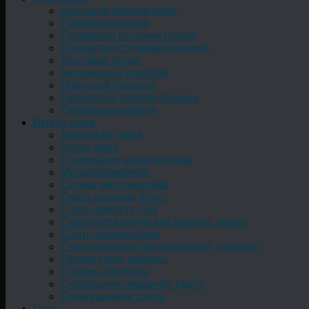
Доставка ракушечника
Перевозка камня
Перевозка сыпучих грузов
Перевозка стройматериалов
Доставка песка
Квартирный переезд
Офисный переезд
Перевозка электротехники
Перевозка мебели
Вывоз лома
Демонтаж лома
Резка лома
Утилизация металлолома
Металоприемник
Скупка металлолома
Сдать газовую плиту
Сдать емкость, бак
Cдать металлические ворота, дверь
Сдать холодильник
Сдать баллоны кислородные, газовые
Прием сетки рабицы
Прием арматуры
Стиральную машинку сдать
Огнетушители сдать
Цены