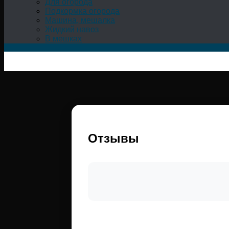
Для огорода
Подкормка огорода
Машина, мешалка
Жидкий навоз
В мешках
Отзывы