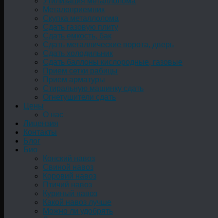
Утилизация металлолома
Металоприемник
Скупка металлолома
Сдать газовую плиту
Сдать емкость, бак
Cдать металлические ворота, дверь
Сдать холодильник
Сдать баллоны кислородные, газовые
Прием сетки рабицы
Прием арматуры
Стиральную машинку сдать
Огнетушители сдать
Цены
О нас
Лицензия
Контакты
Блог
Био
Конский навоз
Свиной навоз
Коровий навоз
Птичий навоз
Куриный навоз
Какой навоз лучше
Можно ли удобрять