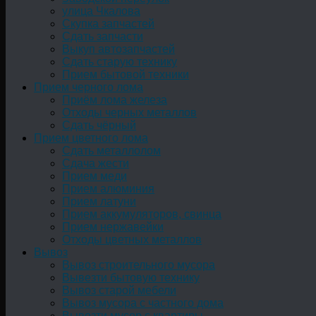
улица Чкалова
Скупка запчастей
Сдать запчасти
Выкуп автозапчастей
Сдать старую технику
Прием бытовой техники
Прием черного лома
Приём лома железа
Отходы черных металлов
Сдать чёрный
Прием цветного лома
Сдать металлолом
Сдача жести
Прием меди
Прием алюминия
Прием латуни
Прием аккумуляторов, свинца
Прием нержавейки
Отходы цветных металлов
Вывоз
Вывоз строительного мусора
Вывезти бытовую технику
Вывоз старой мебели
Вывоз мусора с частного дома
Вывезти мусор с квартиры