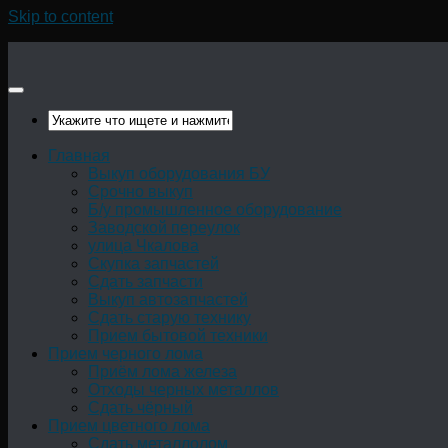
Skip to content
Главная
Выкуп оборудования БУ
Срочно выкуп
Б/у промышленное оборудование
Заводской переулок
улица Чкалова
Скупка запчастей
Сдать запчасти
Выкуп автозапчастей
Сдать старую технику
Прием бытовой техники
Прием черного лома
Приём лома железа
Отходы черных металлов
Сдать чёрный
Прием цветного лома
Сдать металлолом