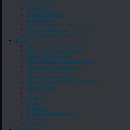
Сдача жести
Прием меди
Прием алюминия
Прием латуни
Прием аккумуляторов, свинца
Прием нержавейки
Отходы цветных металлов
Вывоз
Вывоз строительного мусора
Вывезти бытовую технику
Вывоз старой мебели
Вывоз мусора с частного дома
Вывезти мусор с квартиры
Вывоз оборудования
Быстрый вывоз мусора
Вывоз крупногабаритного мусора
Вывоз хлама
Заказать вывоз
Грузчики
Договор
Контейнер
Информация о фирме
Позвонить
Демонтаж
Перевозка