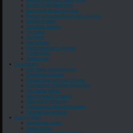
Вывоз оборудования
Быстрый вывоз мусора
Вывоз крупногабаритного мусора
Вывоз хлама
Заказать вывоз
Грузчики
Договор
Контейнер
Информация о фирме
Позвонить
Демонтаж
Перевозка
Доставка ракушечника
Перевозка камня
Перевозка сыпучих грузов
Перевозка стройматериалов
Доставка песка
Квартирный переезд
Офисный переезд
Перевозка электротехники
Перевозка мебели
Вывоз лома
Демонтаж лома
Резка лома