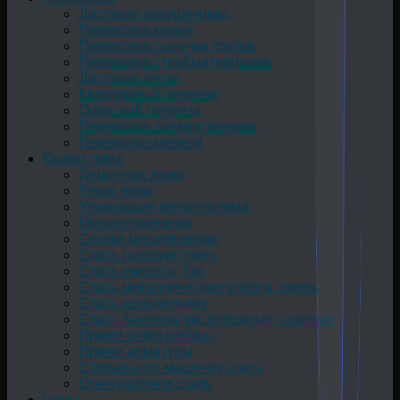
Доставка ракушечника
Перевозка камня
Перевозка сыпучих грузов
Перевозка стройматериалов
Доставка песка
Квартирный переезд
Офисный переезд
Перевозка электротехники
Перевозка мебели
Вывоз лома
Демонтаж лома
Резка лома
Утилизация металлолома
Металоприемник
Скупка металлолома
Сдать газовую плиту
Сдать емкость, бак
Cдать металлические ворота, дверь
Сдать холодильник
Сдать баллоны кислородные, газовые
Прием сетки рабицы
Прием арматуры
Стиральную машинку сдать
Огнетушители сдать
Цены