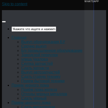
WHATSAPP
Skip to content
Главная
Выкуп оборудования БУ
Срочно выкуп
Б/у промышленное оборудование
Заводской переулок
улица Чкалова
Скупка запчастей
Сдать запчасти
Выкуп автозапчастей
Сдать старую технику
Прием бытовой техники
Прием черного лома
Приём лома железа
Отходы черных металлов
Сдать чёрный
Прием цветного лома
Сдать металлолом