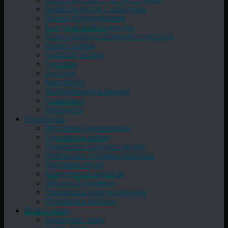
Вывезти мусор с квартиры
Вывоз оборудования
Быстрый вывоз мусора
Вывоз крупногабаритного мусора
Вывоз хлама
Заказать вывоз
Грузчики
Договор
Контейнер
Информация о фирме
Позвонить
Демонтаж
Перевозка
Доставка ракушечника
Перевозка камня
Перевозка сыпучих грузов
Перевозка стройматериалов
Доставка песка
Квартирный переезд
Офисный переезд
Перевозка электротехники
Перевозка мебели
Вывоз лома
Демонтаж лома