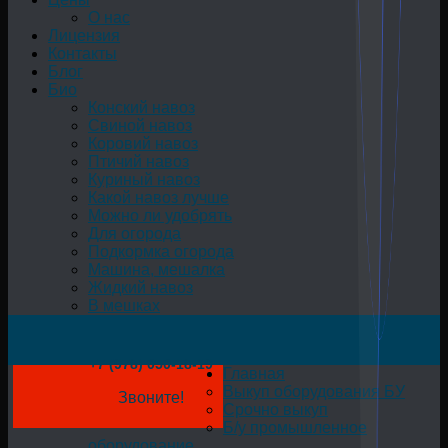
О нас
Лицензия
Контакты
Блог
Био
Конский навоз
Свиной навоз
Коровий навоз
Птичий навоз
Куриный навоз
Какой навоз лучше
Можно ли удобрять
Для огорода
Подкормка огорода
Машина, мешалка
Жидкий навоз
В мешках
+7 (978) 050-18-19
Главная
Выкуп оборудования БУ
Звоните!
Срочно выкуп
Б/у промышленное
оборудование