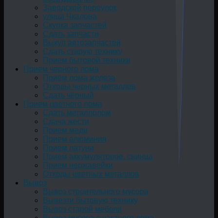
Заводской переулок
улица Чкалова
Скупка запчастей
Сдать запчасти
Выкуп автозапчастей
Сдать старую технику
Прием бытовой техники
Прием черного лома
Приём лома железа
Отходы черных металлов
Сдать чёрный
Прием цветного лома
Сдать металлолом
Сдача жести
Прием меди
Прием алюминия
Прием латуни
Прием аккумуляторов, свинца
Прием нержавейки
Отходы цветных металлов
Вывоз
Вывоз строительного мусора
Вывезти бытовую технику
Вывоз старой мебели
Вывоз мусора с частного дома