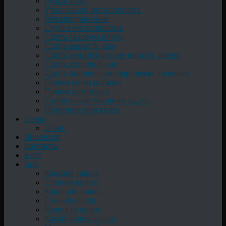
Резка лома
Утилизация металлолома
Металоприемник
Скупка металлолома
Сдать газовую плиту
Сдать емкость, бак
Cдать металлические ворота, дверь
Сдать холодильник
Сдать баллоны кислородные, газовые
Прием сетки рабицы
Прием арматуры
Стиральную машинку сдать
Огнетушители сдать
Цены
О нас
Лицензия
Контакты
Блог
Био
Конский навоз
Свиной навоз
Коровий навоз
Птичий навоз
Куриный навоз
Какой навоз лучше