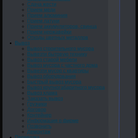
Сдача жести
Прием меди
Прием алюминия
Прием латуни
Прием аккумуляторов, свинца
Прием нержавейки
Отходы цветных металлов
Вывоз
Вывоз строительного мусора
Вывезти бытовую технику
Вывоз старой мебели
Вывоз мусора с частного дома
Вывезти мусор с квартиры
Вывоз оборудования
Быстрый вывоз мусора
Вывоз крупногабаритного мусора
Вывоз хлама
Заказать вывоз
Грузчики
Договор
Контейнер
Информация о фирме
Позвонить
Демонтаж
Перевозка