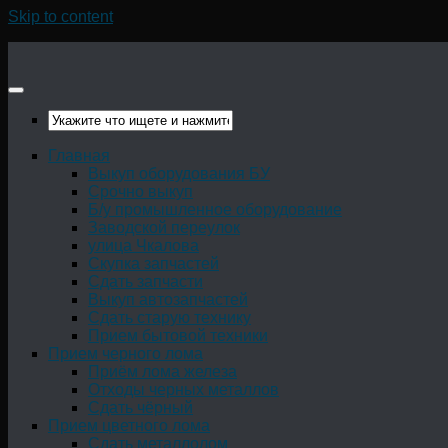
Skip to content
Главная
Выкуп оборудования БУ
Срочно выкуп
Б/у промышленное оборудование
Заводской переулок
улица Чкалова
Скупка запчастей
Сдать запчасти
Выкуп автозапчастей
Сдать старую технику
Прием бытовой техники
Прием черного лома
Приём лома железа
Отходы черных металлов
Сдать чёрный
Прием цветного лома
Сдать металлолом