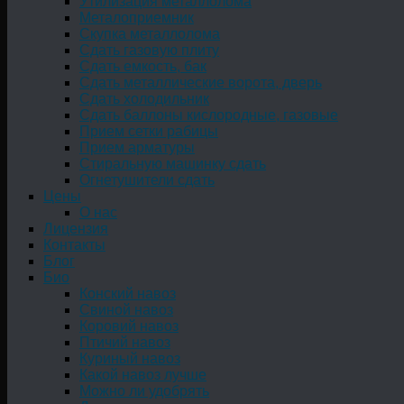
Утилизация металлолома
Металоприемник
Скупка металлолома
Сдать газовую плиту
Сдать емкость, бак
Cдать металлические ворота, дверь
Сдать холодильник
Сдать баллоны кислородные, газовые
Прием сетки рабицы
Прием арматуры
Стиральную машинку сдать
Огнетушители сдать
Цены
О нас
Лицензия
Контакты
Блог
Био
Конский навоз
Свиной навоз
Коровий навоз
Птичий навоз
Куриный навоз
Какой навоз лучше
Можно ли удобрять