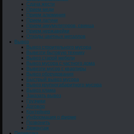
Сдача жести
Прием меди
Прием алюминия
Прием латуни
Прием аккумуляторов, свинца
Прием нержавейки
Отходы цветных металлов
Вывоз
Вывоз строительного мусора
Вывезти бытовую технику
Вывоз старой мебели
Вывоз мусора с частного дома
Вывезти мусор с квартиры
Вывоз оборудования
Быстрый вывоз мусора
Вывоз крупногабаритного мусора
Вывоз хлама
Заказать вывоз
Грузчики
Договор
Контейнер
Информация о фирме
Позвонить
Демонтаж
Перевозка