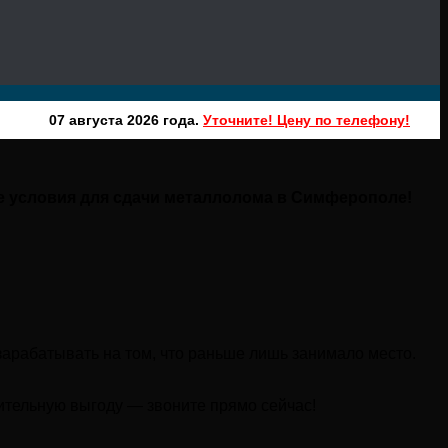
07 августа 2026 года.
Уточните! Цену по телефону!
е условия для сдачи металлолома в Симферополе!
зарабатывать на том, что раньше лишь занимало место.
ительную выгоду — звоните прямо сейчас!