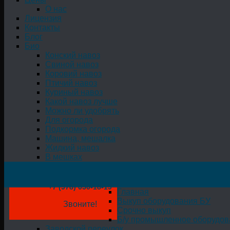
О нас
Лицензия
Контакты
Блог
Био
Конский навоз
Свиной навоз
Коровий навоз
Птичий навоз
Куриный навоз
Какой навоз лучше
Можно ли удобрять
Для огорода
Подкормка огорода
Машина, мешалка
Жидкий навоз
В мешках
+7 (978) 050-18-19
Главная
Выкуп оборудования БУ
Звоните!
Срочно выкуп
Б/у промышленное оборудов
Заводской переулок