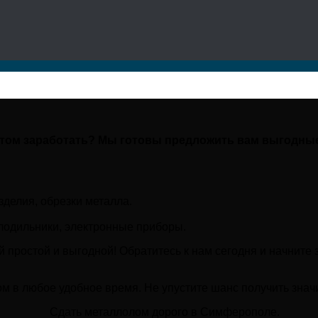
 этом заработать? Мы готовы предложить вам выгодны
делия, обрезки металла.
олодильники, электронные приборы.
простой и выгодной! Обратитесь к нам сегодня и начните 
м в любое удобное время. Не упустите шанс получить знач