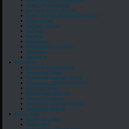
Вывоз оборудования
Быстрый вывоз мусора
Вывоз крупногабаритного мусора
Вывоз хлама
Заказать вывоз
Грузчики
Договор
Контейнер
Информация о фирме
Позвонить
Демонтаж
Перевозка
Доставка ракушечника
Перевозка камня
Перевозка сыпучих грузов
Перевозка стройматериалов
Доставка песка
Квартирный переезд
Офисный переезд
Перевозка электротехники
Перевозка мебели
Вывоз лома
Демонтаж лома
Резка лома