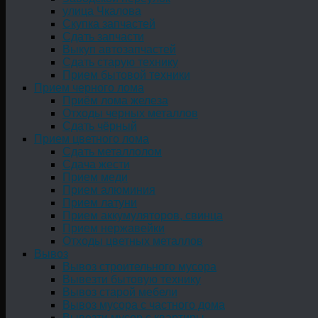
улица Чкалова
Скупка запчастей
Сдать запчасти
Выкуп автозапчастей
Сдать старую технику
Прием бытовой техники
Прием черного лома
Приём лома железа
Отходы черных металлов
Сдать чёрный
Прием цветного лома
Сдать металлолом
Сдача жести
Прием меди
Прием алюминия
Прием латуни
Прием аккумуляторов, свинца
Прием нержавейки
Отходы цветных металлов
Вывоз
Вывоз строительного мусора
Вывезти бытовую технику
Вывоз старой мебели
Вывоз мусора с частного дома
Вывезти мусор с квартиры