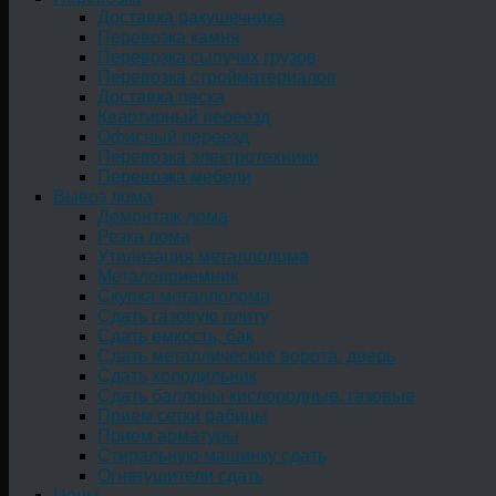
Доставка ракушечника
Перевозка камня
Перевозка сыпучих грузов
Перевозка стройматериалов
Доставка песка
Квартирный переезд
Офисный переезд
Перевозка электротехники
Перевозка мебели
Вывоз лома
Демонтаж лома
Резка лома
Утилизация металлолома
Металоприемник
Скупка металлолома
Сдать газовую плиту
Сдать емкость, бак
Cдать металлические ворота, дверь
Сдать холодильник
Сдать баллоны кислородные, газовые
Прием сетки рабицы
Прием арматуры
Стиральную машинку сдать
Огнетушители сдать
Цены