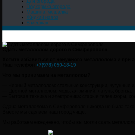
Для огорода
Подкормка огорода
Машина, мешалка
Жидкий навоз
В мешках
Сдать металлолом дорого в Симферополе.
Хотите избавиться от ненужного металлолома и при
Наш телефон
+7(978) 050-18-19
Что мы принимаем на металлолом?
— Черный металлолом: стальные конструкции, чугунные из
— Цветной металлолом: медь, алюминий, латунь, бронза.
— Бытовая техника и электроника: старые телевизоры, х
Сдача металлолома в Симферополе никогда не была такой 
Вместе мы сделаем наш город чище.
Мы работаем ежедневно, чтобы вы могли сдать металлоло