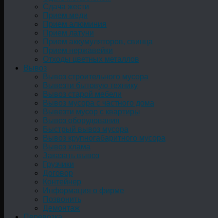
Сдача жести
Прием меди
Прием алюминия
Прием латуни
Прием аккумуляторов, свинца
Прием нержавейки
Отходы цветных металлов
Вывоз
Вывоз строительного мусора
Вывезти бытовую технику
Вывоз старой мебели
Вывоз мусора с частного дома
Вывезти мусор с квартиры
Вывоз оборудования
Быстрый вывоз мусора
Вывоз крупногабаритного мусора
Вывоз хлама
Заказать вывоз
Грузчики
Договор
Контейнер
Информация о фирме
Позвонить
Демонтаж
Перевозка