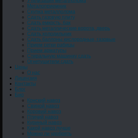
Утилизация металлолома
Металоприемник
Скупка металлолома
Сдать газовую плиту
Сдать емкость, бак
Cдать металлические ворота, дверь
Сдать холодильник
Сдать баллоны кислородные, газовые
Прием сетки рабицы
Прием арматуры
Стиральную машинку сдать
Огнетушители сдать
Цены
О нас
Лицензия
Контакты
Блог
Био
Конский навоз
Свиной навоз
Коровий навоз
Птичий навоз
Куриный навоз
Какой навоз лучше
Можно ли удобрять