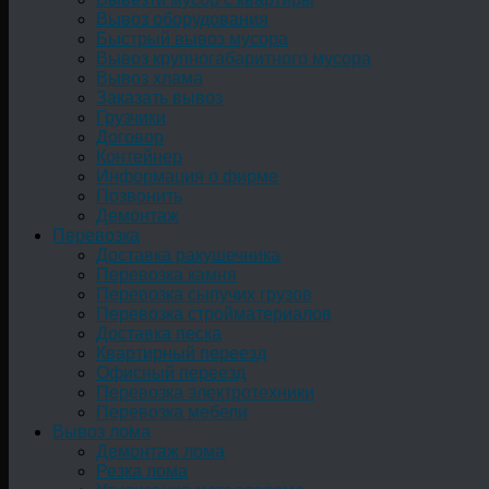
Вывоз оборудования
Быстрый вывоз мусора
Вывоз крупногабаритного мусора
Вывоз хлама
Заказать вывоз
Грузчики
Договор
Контейнер
Информация о фирме
Позвонить
Демонтаж
Перевозка
Доставка ракушечника
Перевозка камня
Перевозка сыпучих грузов
Перевозка стройматериалов
Доставка песка
Квартирный переезд
Офисный переезд
Перевозка электротехники
Перевозка мебели
Вывоз лома
Демонтаж лома
Резка лома