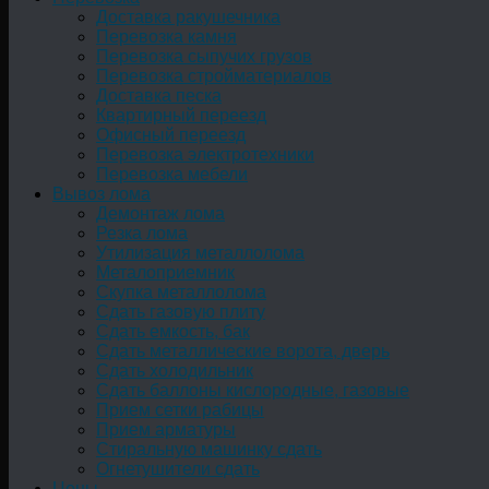
Доставка ракушечника
Перевозка камня
Перевозка сыпучих грузов
Перевозка стройматериалов
Доставка песка
Квартирный переезд
Офисный переезд
Перевозка электротехники
Перевозка мебели
Вывоз лома
Демонтаж лома
Резка лома
Утилизация металлолома
Металоприемник
Скупка металлолома
Сдать газовую плиту
Сдать емкость, бак
Cдать металлические ворота, дверь
Сдать холодильник
Сдать баллоны кислородные, газовые
Прием сетки рабицы
Прием арматуры
Стиральную машинку сдать
Огнетушители сдать
Цены