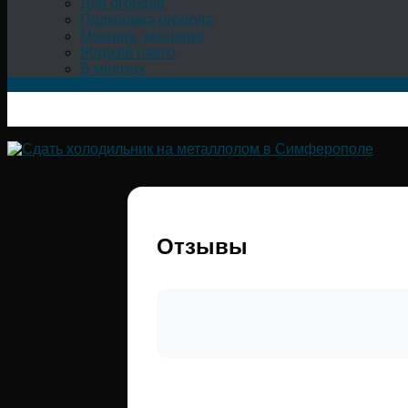
Для огорода
Подкормка огорода
Машина, мешалка
Жидкий навоз
В мешках
Отзывы