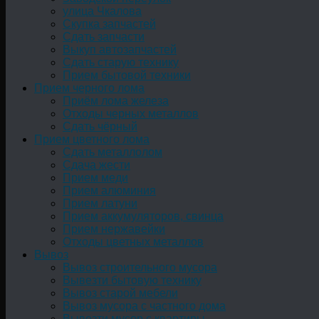
улица Чкалова
Скупка запчастей
Сдать запчасти
Выкуп автозапчастей
Сдать старую технику
Прием бытовой техники
Прием черного лома
Приём лома железа
Отходы черных металлов
Сдать чёрный
Прием цветного лома
Сдать металлолом
Сдача жести
Прием меди
Прием алюминия
Прием латуни
Прием аккумуляторов, свинца
Прием нержавейки
Отходы цветных металлов
Вывоз
Вывоз строительного мусора
Вывезти бытовую технику
Вывоз старой мебели
Вывоз мусора с частного дома
Вывезти мусор с квартиры