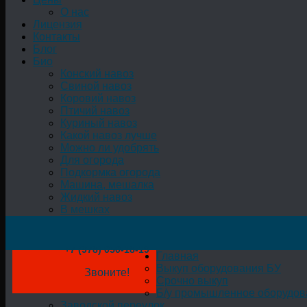
О нас
Лицензия
Контакты
Блог
Био
Конский навоз
Свиной навоз
Коровий навоз
Птичий навоз
Куриный навоз
Какой навоз лучше
Можно ли удобрять
Для огорода
Подкормка огорода
Машина, мешалка
Жидкий навоз
В мешках
+7 (978) 050-18-19
Главная
Выкуп оборудования БУ
Звоните!
Срочно выкуп
Б/у промышленное оборудов
Заводской переулок