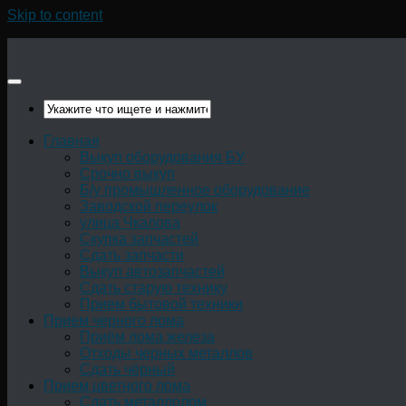
Skip to content
Главная
Выкуп оборудования БУ
Срочно выкуп
Б/у промышленное оборудование
Заводской переулок
улица Чкалова
Скупка запчастей
Сдать запчасти
Выкуп автозапчастей
Сдать старую технику
Прием бытовой техники
Прием черного лома
Приём лома железа
Отходы черных металлов
Сдать чёрный
Прием цветного лома
Сдать металлолом