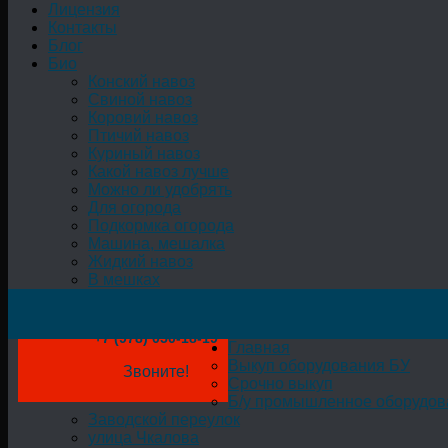
Лицензия
Контакты
Блог
Био
Конский навоз
Свиной навоз
Коровий навоз
Птичий навоз
Куриный навоз
Какой навоз лучше
Можно ли удобрять
Для огорода
Подкормка огорода
Машина, мешалка
Жидкий навоз
В мешках
+7 (978) 050-18-19
Главная
Выкуп оборудования БУ
Звоните!
Срочно выкуп
Б/у промышленное оборудов
Заводской переулок
улица Чкалова