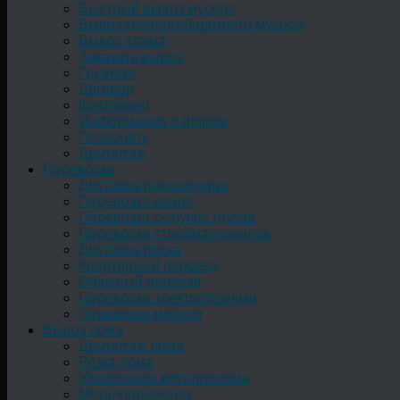
Быстрый вывоз мусора
Вывоз крупногабаритного мусора
Вывоз хлама
Заказать вывоз
Грузчики
Договор
Контейнер
Информация о фирме
Позвонить
Демонтаж
Перевозка
Доставка ракушечника
Перевозка камня
Перевозка сыпучих грузов
Перевозка стройматериалов
Доставка песка
Квартирный переезд
Офисный переезд
Перевозка электротехники
Перевозка мебели
Вывоз лома
Демонтаж лома
Резка лома
Утилизация металлолома
Металоприемник