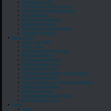
Перевозка камня
Перевозка сыпучих грузов
Перевозка стройматериалов
Доставка песка
Квартирный переезд
Офисный переезд
Перевозка электротехники
Перевозка мебели
Вывоз лома
Демонтаж лома
Резка лома
Утилизация металлолома
Металоприемник
Скупка металлолома
Сдать газовую плиту
Сдать емкость, бак
Cдать металлические ворота, дверь
Сдать холодильник
Сдать баллоны кислородные, газовые
Прием сетки рабицы
Прием арматуры
Стиральную машинку сдать
Огнетушители сдать
Цены
О нас