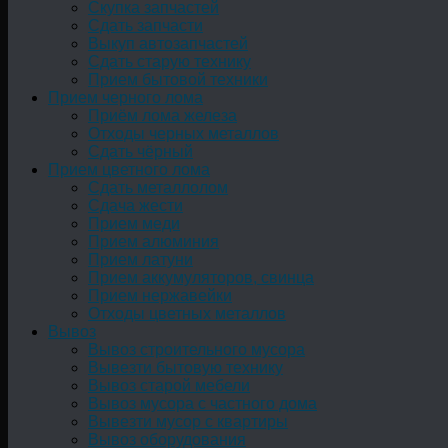
Скупка запчастей
Сдать запчасти
Выкуп автозапчастей
Сдать старую технику
Прием бытовой техники
Прием черного лома
Приём лома железа
Отходы черных металлов
Сдать чёрный
Прием цветного лома
Сдать металлолом
Сдача жести
Прием меди
Прием алюминия
Прием латуни
Прием аккумуляторов, свинца
Прием нержавейки
Отходы цветных металлов
Вывоз
Вывоз строительного мусора
Вывезти бытовую технику
Вывоз старой мебели
Вывоз мусора с частного дома
Вывезти мусор с квартиры
Вывоз оборудования