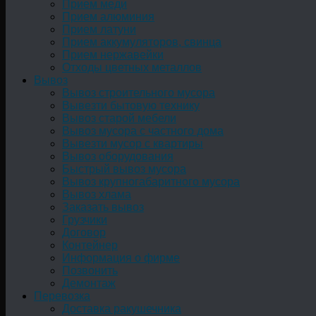
Прием меди
Прием алюминия
Прием латуни
Прием аккумуляторов, свинца
Прием нержавейки
Отходы цветных металлов
Вывоз
Вывоз строительного мусора
Вывезти бытовую технику
Вывоз старой мебели
Вывоз мусора с частного дома
Вывезти мусор с квартиры
Вывоз оборудования
Быстрый вывоз мусора
Вывоз крупногабаритного мусора
Вывоз хлама
Заказать вывоз
Грузчики
Договор
Контейнер
Информация о фирме
Позвонить
Демонтаж
Перевозка
Доставка ракушечника