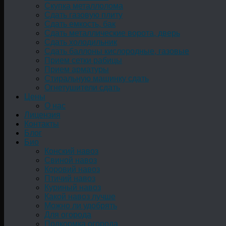
Скупка металлолома
Сдать газовую плиту
Сдать емкость, бак
Cдать металлические ворота, дверь
Сдать холодильник
Сдать баллоны кислородные, газовые
Прием сетки рабицы
Прием арматуры
Стиральную машинку сдать
Огнетушители сдать
Цены
О нас
Лицензия
Контакты
Блог
Био
Конский навоз
Свиной навоз
Коровий навоз
Птичий навоз
Куриный навоз
Какой навоз лучше
Можно ли удобрять
Для огорода
Подкормка огорода