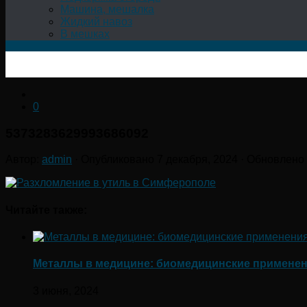
Машина, мешалка
Жидкий навоз
В мешках
0
5373283629993686092
Автор:
admin
· Опубликовано
7 декабря, 2024
· Обновлено
Читайте также:
Металлы в медицине: биомедицинские применени
3 июня, 2024