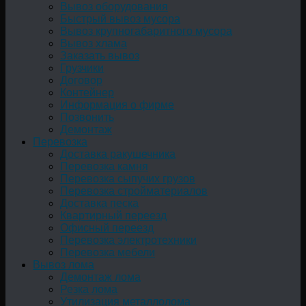
Вывоз оборудования
Быстрый вывоз мусора
Вывоз крупногабаритного мусора
Вывоз хлама
Заказать вывоз
Грузчики
Договор
Контейнер
Информация о фирме
Позвонить
Демонтаж
Перевозка
Доставка ракушечника
Перевозка камня
Перевозка сыпучих грузов
Перевозка стройматериалов
Доставка песка
Квартирный переезд
Офисный переезд
Перевозка электротехники
Перевозка мебели
Вывоз лома
Демонтаж лома
Резка лома
Утилизация металлолома