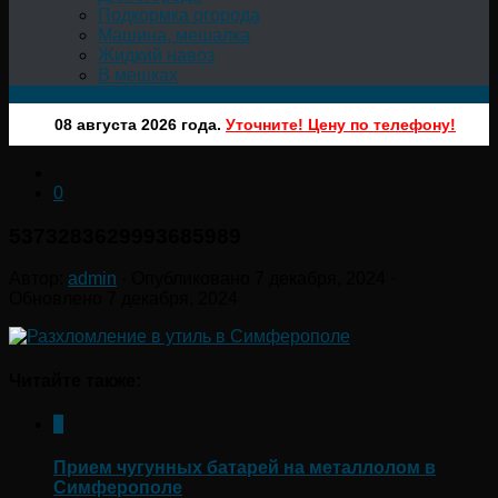
Подкормка огорода
Машина, мешалка
Жидкий навоз
В мешках
08 августа 2026 года.
Уточните! Цену по телефону!
0
5373283629993685989
Автор:
admin
· Опубликовано
7 декабря, 2024
·
Обновлено
7 декабря, 2024
Читайте также:
0
Прием чугунных батарей на металлолом в
Симферополе