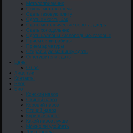
Металоприемник
Скупка металлолома
Сдать газовую плиту
Сдать емкость, бак
Cдать металлические ворота, дверь
Сдать холодильник
Сдать баллоны кислородные, газовые
Прием сетки рабицы
Прием арматуры
Стиральную машинку сдать
Огнетушители сдать
Цены
О нас
Лицензия
Контакты
Блог
Био
Конский навоз
Свиной навоз
Коровий навоз
Птичий навоз
Куриный навоз
Какой навоз лучше
Можно ли удобрять
Для огорода