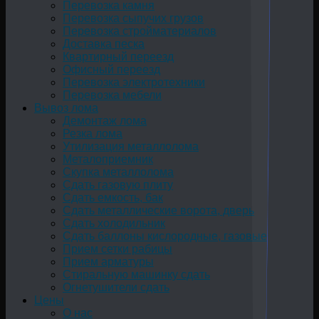
Перевозка камня
Перевозка сыпучих грузов
Перевозка стройматериалов
Доставка песка
Квартирный переезд
Офисный переезд
Перевозка электротехники
Перевозка мебели
Вывоз лома
Демонтаж лома
Резка лома
Утилизация металлолома
Металоприемник
Скупка металлолома
Сдать газовую плиту
Сдать емкость, бак
Cдать металлические ворота, дверь
Сдать холодильник
Сдать баллоны кислородные, газовые
Прием сетки рабицы
Прием арматуры
Стиральную машинку сдать
Огнетушители сдать
Цены
О нас