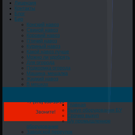
Лицензия
Контакты
Блог
Био
Конский навоз
Свиной навоз
Коровий навоз
Птичий навоз
Куриный навоз
Какой навоз лучше
Можно ли удобрять
Для огорода
Подкормка огорода
Машина, мешалка
Жидкий навоз
В мешках
+7 (978) 050-18-19
Главная
Выкуп оборудования БУ
Звоните!
Срочно выкуп
Б/у промышленное
оборудование
Заводской переулок