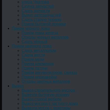
улица Чкалова
Скупка запчастей
Сдать запчасти
Выкуп автозапчастей
Сдать старую технику
Прием бытовой техники
Прием черного лома
Приём лома железа
Отходы черных металлов
Сдать чёрный
Прием цветного лома
Сдать металлолом
Сдача жести
Прием меди
Прием алюминия
Прием латуни
Прием аккумуляторов, свинца
Прием нержавейки
Отходы цветных металлов
Вывоз
Вывоз строительного мусора
Вывезти бытовую технику
Вывоз старой мебели
Вывоз мусора с частного дома
Вывезти мусор с квартиры