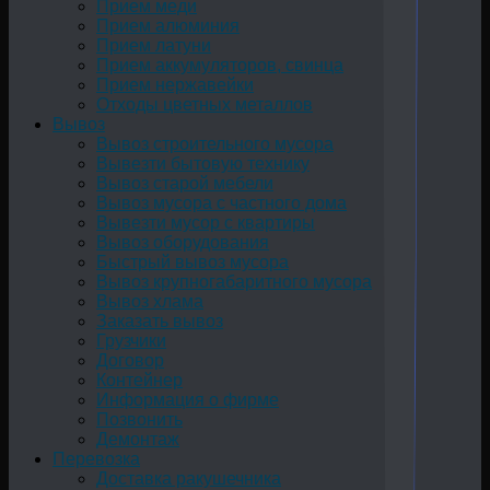
Прием меди
Прием алюминия
Прием латуни
Прием аккумуляторов, свинца
Прием нержавейки
Отходы цветных металлов
Вывоз
Вывоз строительного мусора
Вывезти бытовую технику
Вывоз старой мебели
Вывоз мусора с частного дома
Вывезти мусор с квартиры
Вывоз оборудования
Быстрый вывоз мусора
Вывоз крупногабаритного мусора
Вывоз хлама
Заказать вывоз
Грузчики
Договор
Контейнер
Информация о фирме
Позвонить
Демонтаж
Перевозка
Доставка ракушечника