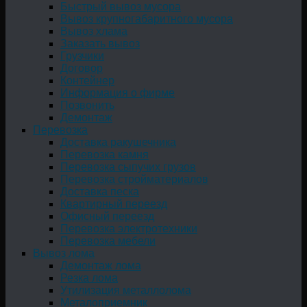
Быстрый вывоз мусора
Вывоз крупногабаритного мусора
Вывоз хлама
Заказать вывоз
Грузчики
Договор
Контейнер
Информация о фирме
Позвонить
Демонтаж
Перевозка
Доставка ракушечника
Перевозка камня
Перевозка сыпучих грузов
Перевозка стройматериалов
Доставка песка
Квартирный переезд
Офисный переезд
Перевозка электротехники
Перевозка мебели
Вывоз лома
Демонтаж лома
Резка лома
Утилизация металлолома
Металоприемник