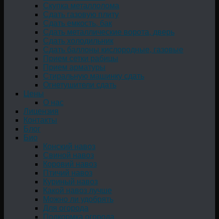
Скупка металлолома
Сдать газовую плиту
Сдать емкость, бак
Cдать металлические ворота, дверь
Сдать холодильник
Сдать баллоны кислородные, газовые
Прием сетки рабицы
Прием арматуры
Стиральную машинку сдать
Огнетушители сдать
Цены
О нас
Лицензия
Контакты
Блог
Био
Конский навоз
Свиной навоз
Коровий навоз
Птичий навоз
Куриный навоз
Какой навоз лучше
Можно ли удобрять
Для огорода
Подкормка огорода