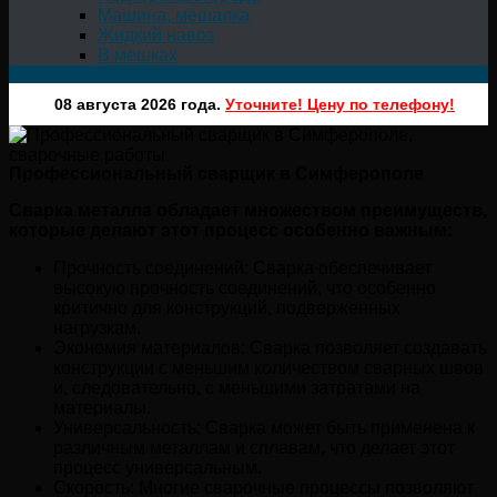
Машина, мешалка
Жидкий навоз
В мешках
08 августа 2026 года.
Уточните! Цену по телефону!
Профессиональный сварщик в Симферополе
Сварка металла обладает множеством преимуществ,
которые делают этот процесс особенно важным:
Прочность соединений: Сварка обеспечивает
высокую прочность соединений, что особенно
критично для конструкций, подверженных
нагрузкам.
Экономия материалов: Сварка позволяет создавать
конструкции с меньшим количеством сварных швов
и, следовательно, с меньшими затратами на
материалы.
Универсальность: Сварка может быть применена к
различным металлам и сплавам, что делает этот
процесс универсальным.
Скорость: Многие сварочные процессы позволяют