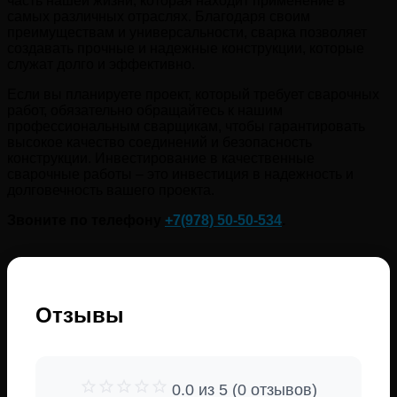
часть нашей жизни, которая находит применение в
самых различных отраслях. Благодаря своим
преимуществам и универсальности, сварка позволяет
создавать прочные и надежные конструкции, которые
служат долго и эффективно.
Если вы планируете проект, который требует сварочных
работ, обязательно обращайтесь к нашим
профессиональным сварщикам, чтобы гарантировать
высокое качество соединений и безопасность
конструкции. Инвестирование в качественные
сварочные работы – это инвестиция в надежность и
долговечность вашего проекта.
Звоните по телефону
+7(978)
50-50-534
.
Отзывы
0.0 из 5 (0 отзывов)