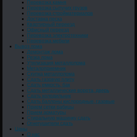
Перевозка камня
Перевозка сыпучих грузов
Перевозка стройматериалов
Доставка песка
Квартирный переезд
Офисный переезд
Перевозка электротехники
Перевозка мебели
Вывоз лома
Демонтаж лома
Резка лома
Утилизация металлолома
Металоприемник
Скупка металлолома
Сдать газовую плиту
Сдать емкость, бак
Cдать металлические ворота, дверь
Сдать холодильник
Сдать баллоны кислородные, газовые
Прием сетки рабицы
Прием арматуры
Стиральную машинку сдать
Огнетушители сдать
Цены
О нас