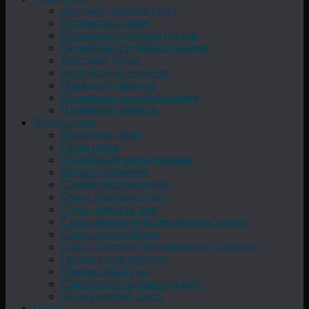
Доставка ракушечника
Перевозка камня
Перевозка сыпучих грузов
Перевозка стройматериалов
Доставка песка
Квартирный переезд
Офисный переезд
Перевозка электротехники
Перевозка мебели
Вывоз лома
Демонтаж лома
Резка лома
Утилизация металлолома
Металоприемник
Скупка металлолома
Сдать газовую плиту
Сдать емкость, бак
Cдать металлические ворота, дверь
Сдать холодильник
Сдать баллоны кислородные, газовые
Прием сетки рабицы
Прием арматуры
Стиральную машинку сдать
Огнетушители сдать
Цены