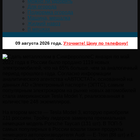
Можно ли удобрять
Для огорода
Подкормка огорода
Машина, мешалка
Жидкий навоз
В мешках
09 августа 2026 года.
Уточните! Цену по телефону!
С января по май
2022 года в России было продано 1119 новых
электромобилей, что на 65% больше, чем за аналогичный
период прошлого года. Согласно информации
аналитического агентства «АВТОСТАТ», основанной на
данных АО «Электронный паспорт» (ЭПТС), самым
популярным электрокаром на рынке новых автомобилей
стала американская Tesla Model Y, реализованная в
количестве 248 экземпляров.
На втором месте — Tesla Model 3, которую приобрели
211 россиян. Тройку лидеров замкнула премиальная
немецкая модель Porsche Taycan (131 шт). В ТОП-5
самых популярных в России вошли также продукты
немецкого автопроизводителя Audi — E-Tron (88 шт) и E-