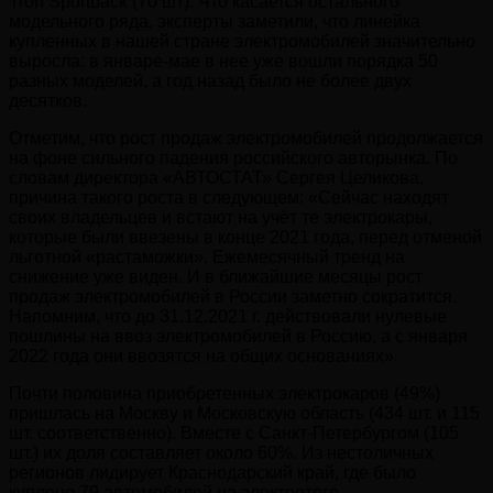
Tron Sportback (70 шт). Что касается остального
модельного ряда, эксперты заметили, что линейка
купленных в нашей стране электромобилей значительно
выросла: в январе-мае в нее уже вошли порядка 50
разных моделей, а год назад было не более двух
десятков.
Отметим, что рост продаж электромобилей продолжается
на фоне сильного падения российского авторынка. По
словам директора «АВТОСТАТ» Сергея Целикова,
причина такого роста в следующем: «Сейчас находят
своих владельцев и встают на учёт те электрокары,
которые были ввезены в конце 2021 года, перед отменой
льготной «растаможки». Ежемесячный тренд на
снижение уже виден. И в ближайшие месяцы рост
продаж электромобилей в России заметно сократится.
Напомним, что до 31.12.2021 г. действовали нулевые
пошлины на ввоз электромобилей в Россию, а с января
2022 года они ввозятся на общих основаниях».
Почти половина приобретенных электрокаров (49%)
пришлась на Москву и Московскую область (434 шт. и 115
шт. соответственно). Вместе с Санкт-Петербургом (105
шт.) их доля составляет около 60%. Из нестоличных
регионов лидирует Краснодарский край, где было
куплено 79 автомобилей на электротяге.