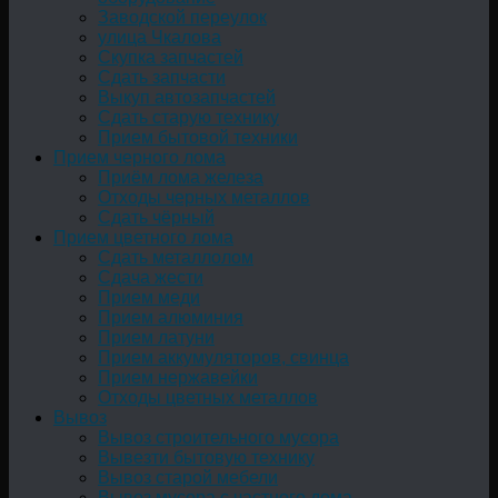
Заводской переулок
улица Чкалова
Скупка запчастей
Сдать запчасти
Выкуп автозапчастей
Сдать старую технику
Прием бытовой техники
Прием черного лома
Приём лома железа
Отходы черных металлов
Сдать чёрный
Прием цветного лома
Сдать металлолом
Сдача жести
Прием меди
Прием алюминия
Прием латуни
Прием аккумуляторов, свинца
Прием нержавейки
Отходы цветных металлов
Вывоз
Вывоз строительного мусора
Вывезти бытовую технику
Вывоз старой мебели
Вывоз мусора с частного дома