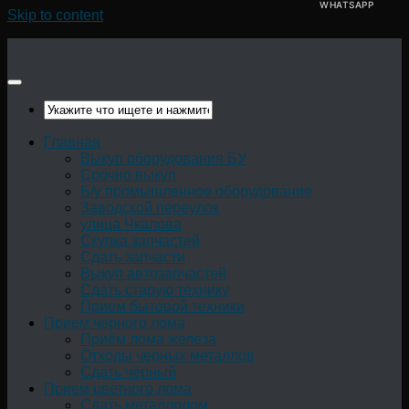
WHATSAPP
Skip to content
Главная
Выкуп оборудования БУ
Срочно выкуп
Б/у промышленное оборудование
Заводской переулок
улица Чкалова
Скупка запчастей
Сдать запчасти
Выкуп автозапчастей
Сдать старую технику
Прием бытовой техники
Прием черного лома
Приём лома железа
Отходы черных металлов
Сдать чёрный
Прием цветного лома
Сдать металлолом