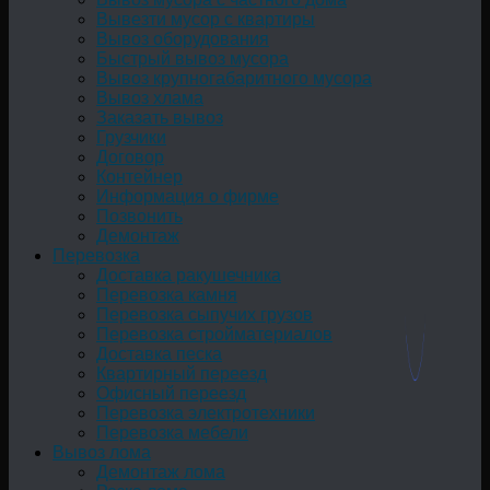
Вывезти мусор с квартиры
Вывоз оборудования
Быстрый вывоз мусора
Вывоз крупногабаритного мусора
Вывоз хлама
Заказать вывоз
Грузчики
Договор
Контейнер
Информация о фирме
Позвонить
Демонтаж
Перевозка
Доставка ракушечника
Перевозка камня
Перевозка сыпучих грузов
Перевозка стройматериалов
Доставка песка
Квартирный переезд
Офисный переезд
Перевозка электротехники
Перевозка мебели
Вывоз лома
Демонтаж лома