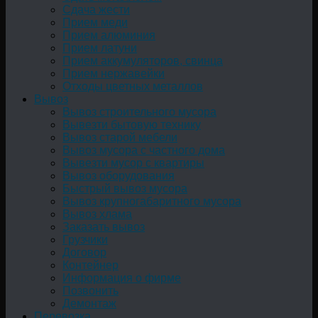
Сдача жести
Прием меди
Прием алюминия
Прием латуни
Прием аккумуляторов, свинца
Прием нержавейки
Отходы цветных металлов
Вывоз
Вывоз строительного мусора
Вывезти бытовую технику
Вывоз старой мебели
Вывоз мусора с частного дома
Вывезти мусор с квартиры
Вывоз оборудования
Быстрый вывоз мусора
Вывоз крупногабаритного мусора
Вывоз хлама
Заказать вывоз
Грузчики
Договор
Контейнер
Информация о фирме
Позвонить
Демонтаж
Перевозка