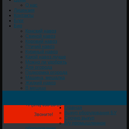
О нас
Лицензия
Контакты
Блог
Био
Конский навоз
Свиной навоз
Коровий навоз
Птичий навоз
Куриный навоз
Какой навоз лучше
Можно ли удобрять
Для огорода
Подкормка огорода
Машина, мешалка
Жидкий навоз
В мешках
+7 (978) 050-18-19
Главная
Выкуп оборудования БУ
Звоните!
Срочно выкуп
Б/у промышленное
оборудование