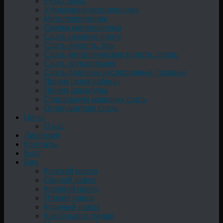
Резка лома
Утилизация металлолома
Металоприемник
Скупка металлолома
Сдать газовую плиту
Сдать емкость, бак
Cдать металлические ворота, дверь
Сдать холодильник
Сдать баллоны кислородные, газовые
Прием сетки рабицы
Прием арматуры
Стиральную машинку сдать
Огнетушители сдать
Цены
О нас
Лицензия
Контакты
Блог
Био
Конский навоз
Свиной навоз
Коровий навоз
Птичий навоз
Куриный навоз
Какой навоз лучше