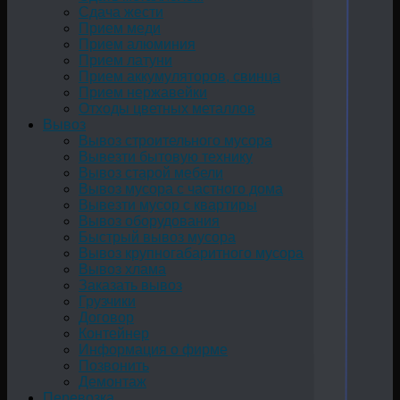
Сдача жести
Прием меди
Прием алюминия
Прием латуни
Прием аккумуляторов, свинца
Прием нержавейки
Отходы цветных металлов
Вывоз
Вывоз строительного мусора
Вывезти бытовую технику
Вывоз старой мебели
Вывоз мусора с частного дома
Вывезти мусор с квартиры
Вывоз оборудования
Быстрый вывоз мусора
Вывоз крупногабаритного мусора
Вывоз хлама
Заказать вывоз
Грузчики
Договор
Контейнер
Информация о фирме
Позвонить
Демонтаж
Перевозка