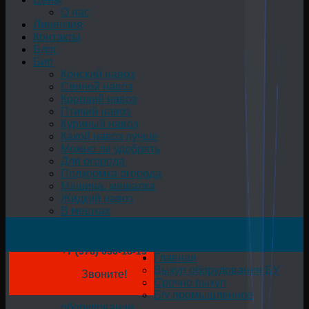
О нас
Лицензия
Контакты
Блог
Био
Конский навоз
Свиной навоз
Коровий навоз
Птичий навоз
Куриный навоз
Какой навоз лучше
Можно ли удобрять
Для огорода
Подкормка огорода
Машина, мешалка
Жидкий навоз
В мешках
+7 (978) 050-18-19
Главная
Выкуп оборудования БУ
Звоните!
Срочно выкуп
Б/у промышленное
оборудование