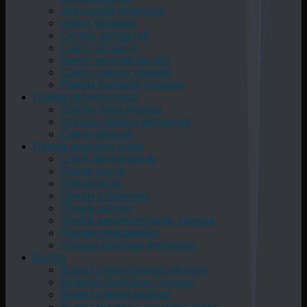
Заводской переулок
улица Чкалова
Скупка запчастей
Сдать запчасти
Выкуп автозапчастей
Сдать старую технику
Прием бытовой техники
Прием черного лома
Приём лома железа
Отходы черных металлов
Сдать чёрный
Прием цветного лома
Сдать металлолом
Сдача жести
Прием меди
Прием алюминия
Прием латуни
Прием аккумуляторов, свинца
Прием нержавейки
Отходы цветных металлов
Вывоз
Вывоз строительного мусора
Вывезти бытовую технику
Вывоз старой мебели
Вывоз мусора с частного дома