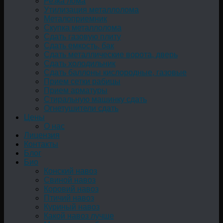
Резка лома
Утилизация металлолома
Металоприемник
Скупка металлолома
Сдать газовую плиту
Сдать емкость, бак
Cдать металлические ворота, дверь
Сдать холодильник
Сдать баллоны кислородные, газовые
Прием сетки рабицы
Прием арматуры
Стиральную машинку сдать
Огнетушители сдать
Цены
О нас
Лицензия
Контакты
Блог
Био
Конский навоз
Свиной навоз
Коровий навоз
Птичий навоз
Куриный навоз
Какой навоз лучше