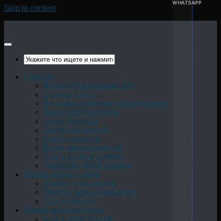
WHATSAPP
Skip to content
Главная
Выкуп оборудования БУ
Срочно выкуп
Б/у промышленное оборудование
Заводской переулок
улица Чкалова
Скупка запчастей
Сдать запчасти
Выкуп автозапчастей
Сдать старую технику
Прием бытовой техники
Прием черного лома
Приём лома железа
Отходы черных металлов
Сдать чёрный
Прием цветного лома
Сдать металлолом