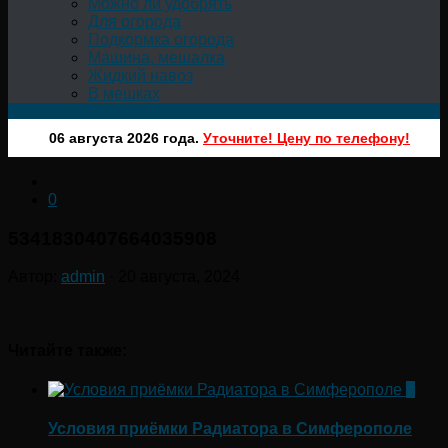
Можно ли удобрять
Для огорода
Подкормка огорода
Машина, мешалка
Жидкий навоз
В мешках
06 августа 2026 года.
Уточните! Цену по телефону!
0
5341830407664035908
Автор:
admin
·
20 августа, 2024
Читайте также:
0
Условия приёмки Радиатора в Симферополе