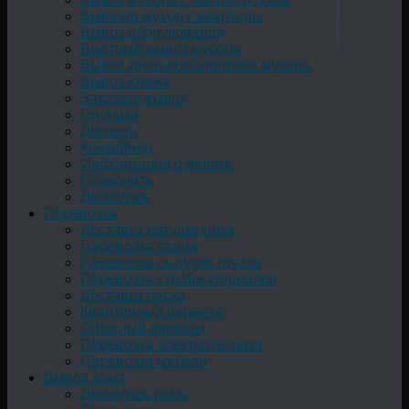
Вывезти мусор с квартиры
Вывоз оборудования
Быстрый вывоз мусора
Вывоз крупногабаритного мусора
Вывоз хлама
Заказать вывоз
Грузчики
Договор
Контейнер
Информация о фирме
Позвонить
Демонтаж
Перевозка
Доставка ракушечника
Перевозка камня
Перевозка сыпучих грузов
Перевозка стройматериалов
Доставка песка
Квартирный переезд
Офисный переезд
Перевозка электротехники
Перевозка мебели
Вывоз лома
Демонтаж лома