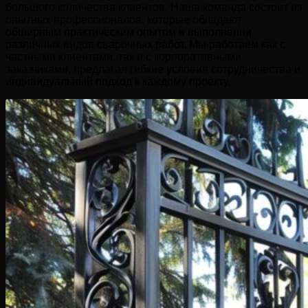
большого количества клиентов. Наша команда состоит из
опытных профессионалов, которые обладают
обширным практическим опытом в выполнении
различных видов сварочных работ. Мы работаем как с
частными клиентами, так и с корпоративными
заказчиками, предлагая гибкие условия сотрудничества и
индивидуальный подход к каждому проекту.