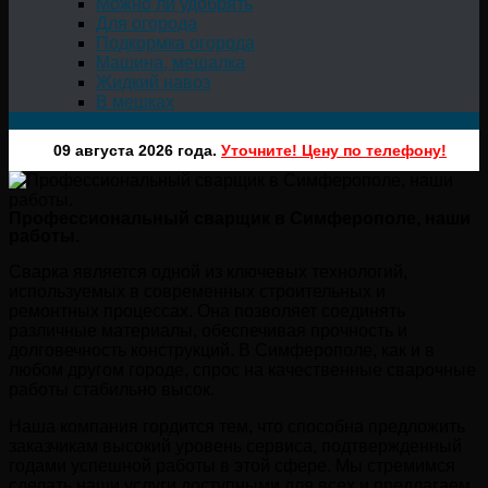
Можно ли удобрять
Для огорода
Подкормка огорода
Машина, мешалка
Жидкий навоз
В мешках
09 августа 2026 года.
Уточните! Цену по телефону!
Профессиональный сварщик в Симферополе, наши
работы.
Сварка является одной из ключевых технологий,
используемых в современных строительных и
ремонтных процессах. Она позволяет соединять
различные материалы, обеспечивая прочность и
долговечность конструкций. В Симферополе, как и в
любом другом городе, спрос на качественные сварочные
работы стабильно высок.
Наша компания гордится тем, что способна предложить
заказчикам высокий уровень сервиса, подтвержденный
годами успешной работы в этой сфере. Мы стремимся
сделать наши услуги доступными для всех и предлагаем