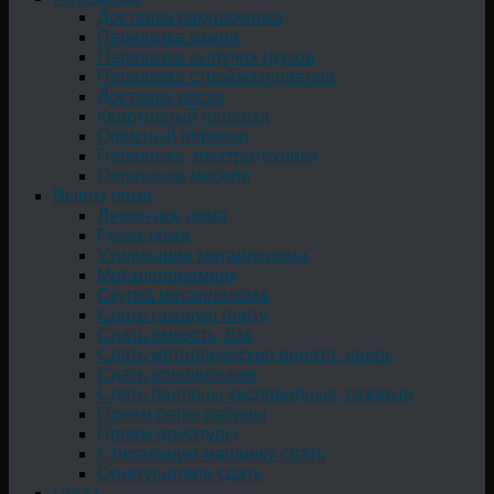
Доставка ракушечника
Перевозка камня
Перевозка сыпучих грузов
Перевозка стройматериалов
Доставка песка
Квартирный переезд
Офисный переезд
Перевозка электротехники
Перевозка мебели
Вывоз лома
Демонтаж лома
Резка лома
Утилизация металлолома
Металоприемник
Скупка металлолома
Сдать газовую плиту
Сдать емкость, бак
Cдать металлические ворота, дверь
Сдать холодильник
Сдать баллоны кислородные, газовые
Прием сетки рабицы
Прием арматуры
Стиральную машинку сдать
Огнетушители сдать
Цены