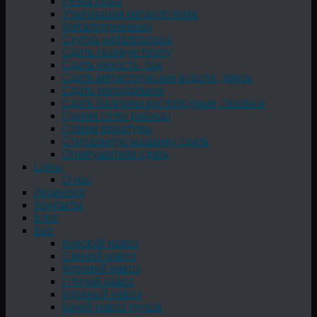
Резка лома
Утилизация металлолома
Металоприемник
Скупка металлолома
Сдать газовую плиту
Сдать емкость, бак
Cдать металлические ворота, дверь
Сдать холодильник
Сдать баллоны кислородные, газовые
Прием сетки рабицы
Прием арматуры
Стиральную машинку сдать
Огнетушители сдать
Цены
О нас
Лицензия
Контакты
Блог
Био
Конский навоз
Свиной навоз
Коровий навоз
Птичий навоз
Куриный навоз
Какой навоз лучше