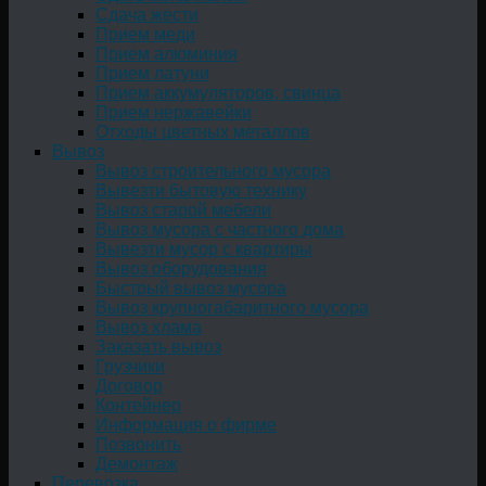
Сдача жести
Прием меди
Прием алюминия
Прием латуни
Прием аккумуляторов, свинца
Прием нержавейки
Отходы цветных металлов
Вывоз
Вывоз строительного мусора
Вывезти бытовую технику
Вывоз старой мебели
Вывоз мусора с частного дома
Вывезти мусор с квартиры
Вывоз оборудования
Быстрый вывоз мусора
Вывоз крупногабаритного мусора
Вывоз хлама
Заказать вывоз
Грузчики
Договор
Контейнер
Информация о фирме
Позвонить
Демонтаж
Перевозка