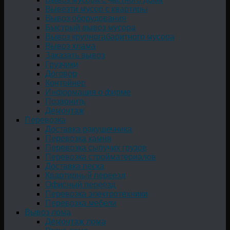
Вывезти мусор с квартиры
Вывоз оборудования
Быстрый вывоз мусора
Вывоз крупногабаритного мусора
Вывоз хлама
Заказать вывоз
Грузчики
Договор
Контейнер
Информация о фирме
Позвонить
Демонтаж
Перевозка
Доставка ракушечника
Перевозка камня
Перевозка сыпучих грузов
Перевозка стройматериалов
Доставка песка
Квартирный переезд
Офисный переезд
Перевозка электротехники
Перевозка мебели
Вывоз лома
Демонтаж лома