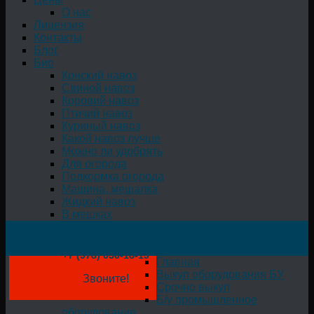
О нас
Лицензия
Контакты
Блог
Био
Конский навоз
Свиной навоз
Коровий навоз
Птичий навоз
Куриный навоз
Какой навоз лучше
Можно ли удобрять
Для огорода
Подкормка огорода
Машина, мешалка
Жидкий навоз
В мешках
+7 (978) 050-18-19
Главная
Выкуп оборудования БУ
Звоните!
Срочно выкуп
Б/у промышленное
оборудование