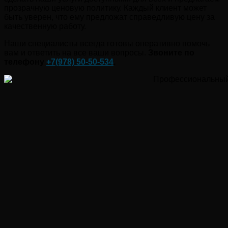
прозрачную ценовую политику. Каждый клиент может
быть уверен, что ему предложат справедливую цену за
качественную работу.
Наши специалисты всегда готовы оперативно помочь
вам и ответить на все ваши вопросы.
Звоните по
телефону
+7(978)
50-50-534
.