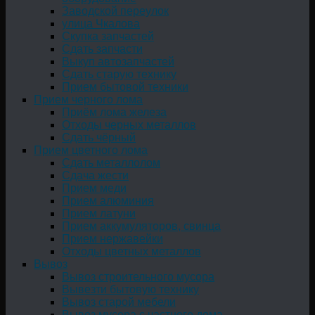
Заводской переулок
улица Чкалова
Скупка запчастей
Сдать запчасти
Выкуп автозапчастей
Сдать старую технику
Прием бытовой техники
Прием черного лома
Приём лома железа
Отходы черных металлов
Сдать чёрный
Прием цветного лома
Сдать металлолом
Сдача жести
Прием меди
Прием алюминия
Прием латуни
Прием аккумуляторов, свинца
Прием нержавейки
Отходы цветных металлов
Вывоз
Вывоз строительного мусора
Вывезти бытовую технику
Вывоз старой мебели
Вывоз мусора с частного дома