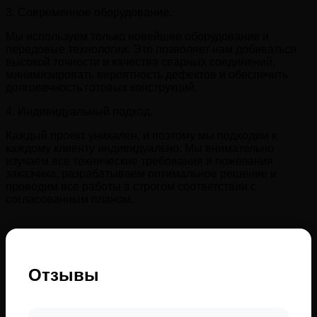
3. Современное оборудование.
Мы используем только новейшее оборудование и
передовые технологии. Это позволяет нам добиваться
высокой точности и качества сварных соединений,
минимизировать вероятность дефектов и обеспечить
долговечность готовых конструкций.
4. Индивидуальный подход.
Каждый проект уникален, и поэтому мы подходим к
каждому клиенту индивидуально. Мы внимательно
изучаем все технические требования и пожелания
заказчика, разрабатываем оптимальное решение и
проводим все работы в строгом соответствии с
согласованным планом.
Отзывы