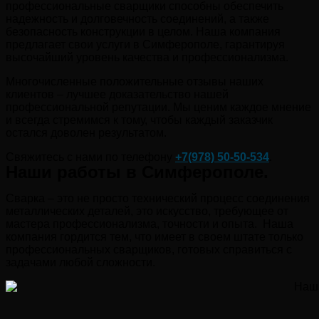
профессиональные сварщики способны обеспечить
надежность и долговечность соединений, а также
безопасность конструкции в целом. Наша компания
предлагает свои услуги в Симферополе, гарантируя
высочайший уровень качества и профессионализма.
Многочисленные положительные отзывы наших
клиентов – лучшее доказательство нашей
профессиональной репутации. Мы ценим каждое мнение
и всегда стремимся к тому, чтобы каждый заказчик
остался доволен результатом.
Свяжитесь с нами по телефону
+7(978)
50-50-534
.
Наши работы в Симферополе.
Сварка – это не просто технический процесс соединения
металлических деталей, это искусство, требующее от
мастера профессионализма, точности и опыта. Наша
компания гордится тем, что имеет в своем штате только
профессиональных сварщиков, готовых справиться с
задачами любой сложности.