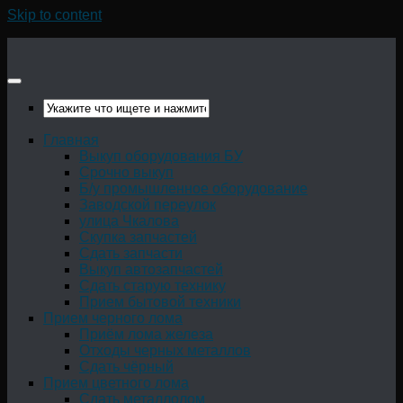
Skip to content
Главная
Выкуп оборудования БУ
Срочно выкуп
Б/у промышленное оборудование
Заводской переулок
улица Чкалова
Скупка запчастей
Сдать запчасти
Выкуп автозапчастей
Сдать старую технику
Прием бытовой техники
Прием черного лома
Приём лома железа
Отходы черных металлов
Сдать чёрный
Прием цветного лома
Сдать металлолом