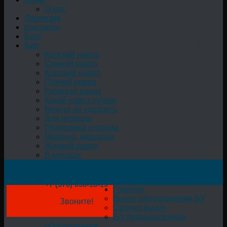
О нас
Лицензия
Контакты
Блог
Био
Конский навоз
Свиной навоз
Коровий навоз
Птичий навоз
Куриный навоз
Какой навоз лучше
Можно ли удобрять
Для огорода
Подкормка огорода
Машина, мешалка
Жидкий навоз
В мешках
+7 (978) 050-18-19
Главная
Выкуп оборудования БУ
Звоните!
Срочно выкуп
Б/у промышленное
оборудование