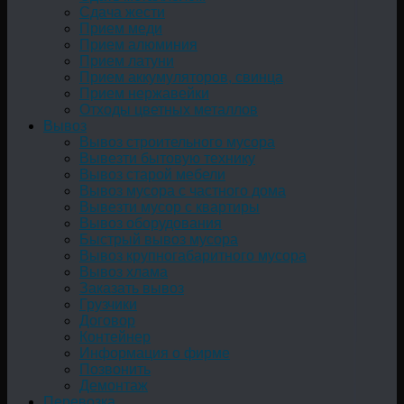
Сдача жести
Прием меди
Прием алюминия
Прием латуни
Прием аккумуляторов, свинца
Прием нержавейки
Отходы цветных металлов
Вывоз
Вывоз строительного мусора
Вывезти бытовую технику
Вывоз старой мебели
Вывоз мусора с частного дома
Вывезти мусор с квартиры
Вывоз оборудования
Быстрый вывоз мусора
Вывоз крупногабаритного мусора
Вывоз хлама
Заказать вывоз
Грузчики
Договор
Контейнер
Информация о фирме
Позвонить
Демонтаж
Перевозка