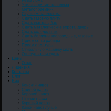
Резка лома
Утилизация металлолома
Металоприемник
Скупка металлолома
Сдать газовую плиту
Сдать емкость, бак
Cдать металлические ворота, дверь
Сдать холодильник
Сдать баллоны кислородные, газовые
Прием сетки рабицы
Прием арматуры
Стиральную машинку сдать
Огнетушители сдать
Цены
О нас
Лицензия
Контакты
Блог
Био
Конский навоз
Свиной навоз
Коровий навоз
Птичий навоз
Куриный навоз
Какой навоз лучше