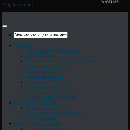
WHATSAPP
Skip to content
Главная
Выкуп оборудования БУ
Срочно выкуп
Б/у промышленное оборудование
Заводской переулок
улица Чкалова
Скупка запчастей
Сдать запчасти
Выкуп автозапчастей
Сдать старую технику
Прием бытовой техники
Прием черного лома
Приём лома железа
Отходы черных металлов
Сдать чёрный
Прием цветного лома
Сдать металлолом