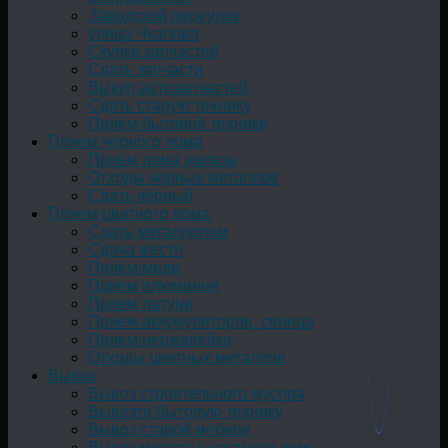
Заводской переулок
улица Чкалова
Скупка запчастей
Сдать запчасти
Выкуп автозапчастей
Сдать старую технику
Прием бытовой техники
Прием черного лома
Приём лома железа
Отходы черных металлов
Сдать чёрный
Прием цветного лома
Сдать металлолом
Сдача жести
Прием меди
Прием алюминия
Прием латуни
Прием аккумуляторов, свинца
Прием нержавейки
Отходы цветных металлов
Вывоз
Вывоз строительного мусора
Вывезти бытовую технику
Вывоз старой мебели
Вывоз мусора с частного дома