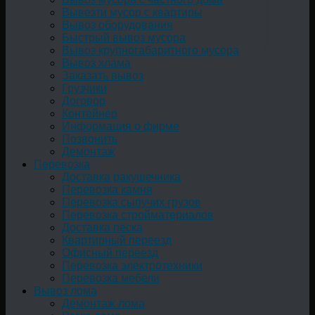
Вывезти мусор с квартиры
Вывоз оборудования
Быстрый вывоз мусора
Вывоз крупногабаритного мусора
Вывоз хлама
Заказать вывоз
Грузчики
Договор
Контейнер
Информация о фирме
Позвонить
Демонтаж
Перевозка
Доставка ракушечника
Перевозка камня
Перевозка сыпучих грузов
Перевозка стройматериалов
Доставка песка
Квартирный переезд
Офисный переезд
Перевозка электротехники
Перевозка мебели
Вывоз лома
Демонтаж лома