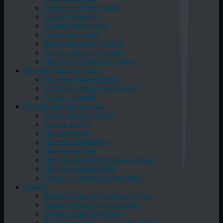
Заводской переулок
улица Чкалова
Скупка запчастей
Сдать запчасти
Выкуп автозапчастей
Сдать старую технику
Прием бытовой техники
Прием черного лома
Приём лома железа
Отходы черных металлов
Сдать чёрный
Прием цветного лома
Сдать металлолом
Сдача жести
Прием меди
Прием алюминия
Прием латуни
Прием аккумуляторов, свинца
Прием нержавейки
Отходы цветных металлов
Вывоз
Вывоз строительного мусора
Вывезти бытовую технику
Вывоз старой мебели
Вывоз мусора с частного дома