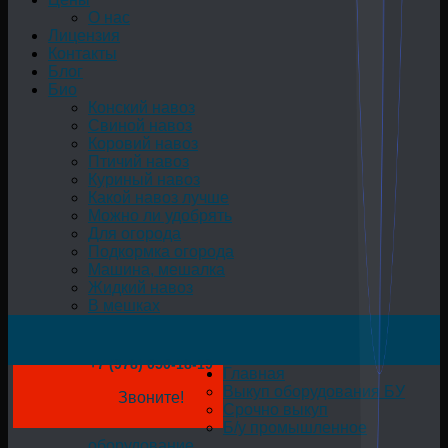
О нас
Лицензия
Контакты
Блог
Био
Конский навоз
Свиной навоз
Коровий навоз
Птичий навоз
Куриный навоз
Какой навоз лучше
Можно ли удобрять
Для огорода
Подкормка огорода
Машина, мешалка
Жидкий навоз
В мешках
+7 (978) 050-18-19
Главная
Выкуп оборудования БУ
Звоните!
Срочно выкуп
Б/у промышленное
оборудование