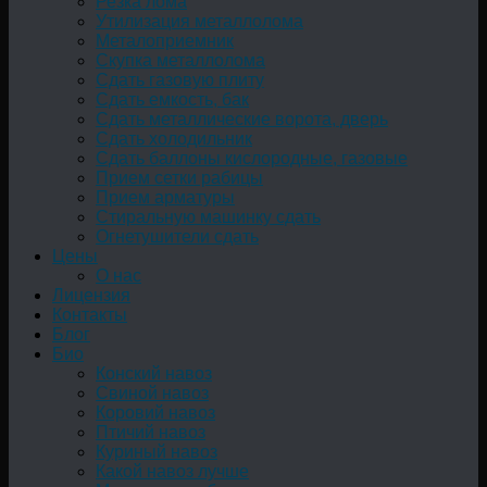
Резка лома
Утилизация металлолома
Металоприемник
Скупка металлолома
Сдать газовую плиту
Сдать емкость, бак
Cдать металлические ворота, дверь
Сдать холодильник
Сдать баллоны кислородные, газовые
Прием сетки рабицы
Прием арматуры
Стиральную машинку сдать
Огнетушители сдать
Цены
О нас
Лицензия
Контакты
Блог
Био
Конский навоз
Свиной навоз
Коровий навоз
Птичий навоз
Куриный навоз
Какой навоз лучше