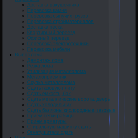
Доставка ракушечника
Перевозка камня
Перевозка сыпучих грузов
Перевозка стройматериалов
Доставка песка
Квартирный переезд
Офисный переезд
Перевозка электротехники
Перевозка мебели
Вывоз лома
Демонтаж лома
Резка лома
Утилизация металлолома
Металоприемник
Скупка металлолома
Сдать газовую плиту
Сдать емкость, бак
Cдать металлические ворота, дверь
Сдать холодильник
Сдать баллоны кислородные, газовые
Прием сетки рабицы
Прием арматуры
Стиральную машинку сдать
Огнетушители сдать
Цены