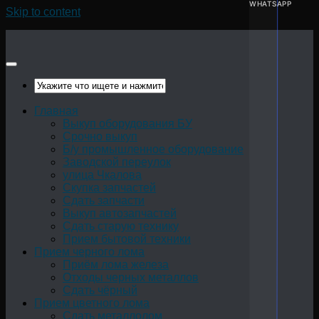
WHATSAPP
Skip to content
Главная
Выкуп оборудования БУ
Срочно выкуп
Б/у промышленное оборудование
Заводской переулок
улица Чкалова
Скупка запчастей
Сдать запчасти
Выкуп автозапчастей
Сдать старую технику
Прием бытовой техники
Прием черного лома
Приём лома железа
Отходы черных металлов
Сдать чёрный
Прием цветного лома
Сдать металлолом