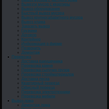
Вывезти мусор с квартиры
Вывоз оборудования
Быстрый вывоз мусора
Вывоз крупногабаритного мусора
Вывоз хлама
Заказать вывоз
Грузчики
Договор
Контейнер
Информация о фирме
Позвонить
Демонтаж
Перевозка
Доставка ракушечника
Перевозка камня
Перевозка сыпучих грузов
Перевозка стройматериалов
Доставка песка
Квартирный переезд
Офисный переезд
Перевозка электротехники
Перевозка мебели
Вывоз лома
Демонтаж лома