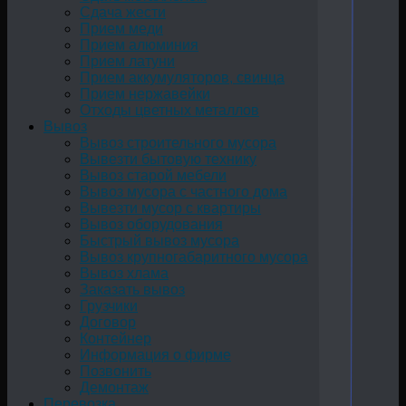
Сдача жести
Прием меди
Прием алюминия
Прием латуни
Прием аккумуляторов, свинца
Прием нержавейки
Отходы цветных металлов
Вывоз
Вывоз строительного мусора
Вывезти бытовую технику
Вывоз старой мебели
Вывоз мусора с частного дома
Вывезти мусор с квартиры
Вывоз оборудования
Быстрый вывоз мусора
Вывоз крупногабаритного мусора
Вывоз хлама
Заказать вывоз
Грузчики
Договор
Контейнер
Информация о фирме
Позвонить
Демонтаж
Перевозка