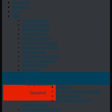
Лицензия
Контакты
Блог
Био
Конский навоз
Свиной навоз
Коровий навоз
Птичий навоз
Куриный навоз
Какой навоз лучше
Можно ли удобрять
Для огорода
Подкормка огорода
Машина, мешалка
Жидкий навоз
В мешках
+7 (978) 050-18-19
Главная
Выкуп оборудования БУ
Звоните!
Срочно выкуп
Б/у промышленное
оборудование
Заводской переулок