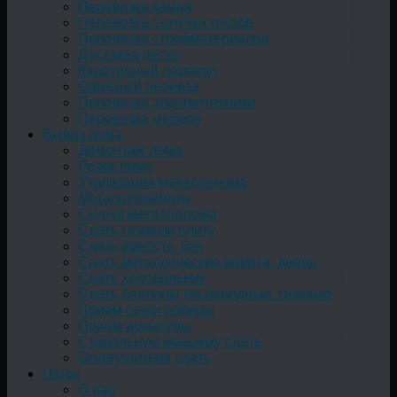
Перевозка камня
Перевозка сыпучих грузов
Перевозка стройматериалов
Доставка песка
Квартирный переезд
Офисный переезд
Перевозка электротехники
Перевозка мебели
Вывоз лома
Демонтаж лома
Резка лома
Утилизация металлолома
Металоприемник
Скупка металлолома
Сдать газовую плиту
Сдать емкость, бак
Cдать металлические ворота, дверь
Сдать холодильник
Сдать баллоны кислородные, газовые
Прием сетки рабицы
Прием арматуры
Стиральную машинку сдать
Огнетушители сдать
Цены
О нас