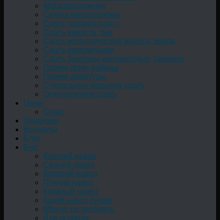
Металоприемник
Скупка металлолома
Сдать газовую плиту
Сдать емкость, бак
Cдать металлические ворота, дверь
Сдать холодильник
Сдать баллоны кислородные, газовые
Прием сетки рабицы
Прием арматуры
Стиральную машинку сдать
Огнетушители сдать
Цены
О нас
Лицензия
Контакты
Блог
Био
Конский навоз
Свиной навоз
Коровий навоз
Птичий навоз
Куриный навоз
Какой навоз лучше
Можно ли удобрять
Для огорода