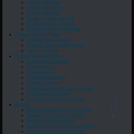
улица Чкалова
Скупка запчастей
Сдать запчасти
Выкуп автозапчастей
Сдать старую технику
Прием бытовой техники
Прием черного лома
Приём лома железа
Отходы черных металлов
Сдать чёрный
Прием цветного лома
Сдать металлолом
Сдача жести
Прием меди
Прием алюминия
Прием латуни
Прием аккумуляторов, свинца
Прием нержавейки
Отходы цветных металлов
Вывоз
Вывоз строительного мусора
Вывезти бытовую технику
Вывоз старой мебели
Вывоз мусора с частного дома
Вывезти мусор с квартиры