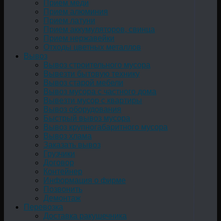
Прием меди
Прием алюминия
Прием латуни
Прием аккумуляторов, свинца
Прием нержавейки
Отходы цветных металлов
Вывоз
Вывоз строительного мусора
Вывезти бытовую технику
Вывоз старой мебели
Вывоз мусора с частного дома
Вывезти мусор с квартиры
Вывоз оборудования
Быстрый вывоз мусора
Вывоз крупногабаритного мусора
Вывоз хлама
Заказать вывоз
Грузчики
Договор
Контейнер
Информация о фирме
Позвонить
Демонтаж
Перевозка
Доставка ракушечника