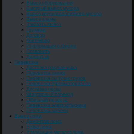
Вывоз оборудования
Быстрый вывоз мусора
Вывоз крупногабаритного мусора
Вывоз хлама
Заказать вывоз
Грузчики
Договор
Контейнер
Информация о фирме
Позвонить
Демонтаж
Перевозка
Доставка ракушечника
Перевозка камня
Перевозка сыпучих грузов
Перевозка стройматериалов
Доставка песка
Квартирный переезд
Офисный переезд
Перевозка электротехники
Перевозка мебели
Вывоз лома
Демонтаж лома
Резка лома
Утилизация металлолома