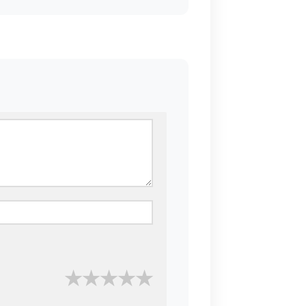
★
★
★
★
★