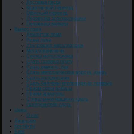
Доставка песка
Квартирный переезд
Офисный переезд
Перевозка электротехники
Перевозка мебели
Вывоз лома
Демонтаж лома
Резка лома
Утилизация металлолома
Металоприемник
Скупка металлолома
Сдать газовую плиту
Сдать емкость, бак
Cдать металлические ворота, дверь
Сдать холодильник
Сдать баллоны кислородные, газовые
Прием сетки рабицы
Прием арматуры
Стиральную машинку сдать
Огнетушители сдать
Цены
О нас
Лицензия
Контакты
Блог