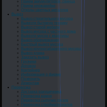
Прием аккумуляторов, свинца
Прием нержавейки
Отходы цветных металлов
Вывоз
Вывоз строительного мусора
Вывезти бытовую технику
Вывоз старой мебели
Вывоз мусора с частного дома
Вывезти мусор с квартиры
Вывоз оборудования
Быстрый вывоз мусора
Вывоз крупногабаритного мусора
Вывоз хлама
Заказать вывоз
Грузчики
Договор
Контейнер
Информация о фирме
Позвонить
Демонтаж
Перевозка
Доставка ракушечника
Перевозка камня
Перевозка сыпучих грузов
Перевозка стройматериалов