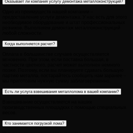
Оказывает ли компания услугу демонтажа металлоконструкций?
Одно из преимуществ нашей компании –
предоставление услуги демонтажа. У нас есть для этого
необходимое оборудование и штат профессиональных
резчиков. Выполняем демонтаж металлоконструкций
любой сложности.
Когда выполняется расчет?
Оплата в большинстве случаев осуществляется
мгновенно. При этом, если поставка большая, в
частности цветного, расчет может выполнен немного
позже. Поэтому, если вы планируете сдавать большую
партию металла, постарайтесь сообщить нам заранее –
мы приготовим нужную сумму заблаговременно.
Есть ли услуга взвешивания металлолома в вашей компании?
Взвешивание осуществляется на наших
производственных площадках с помощью специальных
весов.
Кто занимается погрузкой лома?