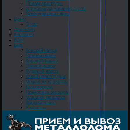
Прием арматуры
Стиральную машинку сдать
Огнетушители сдать
Цены
О нас
Лицензия
Контакты
Блог
Био
Конский навоз
Свиной навоз
Коровий навоз
Птичий навоз
Куриный навоз
Какой навоз лучше
Можно ли удобрять
Для огорода
Подкормка огорода
Машина, мешалка
Жидкий навоз
В мешках