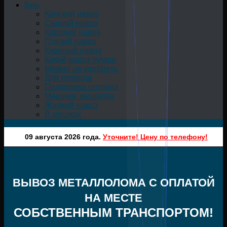
Био
Конский навоз
Свиной навоз
Коровий навоз
Птичий навоз
Куриный навоз
Какой навоз лучше
Можно ли удобрять
Для огорода
Подкормка огорода
Машина, мешалка
Жидкий навоз
В мешках
09 августа 2026 года.
Уточните! Цену по телефону!
ВЫВОЗ МЕТАЛЛОЛОМА С ОПЛАТОЙ
НА МЕСТЕ
СОБСТВЕННЫМ ТРАНСПОРТОМ!