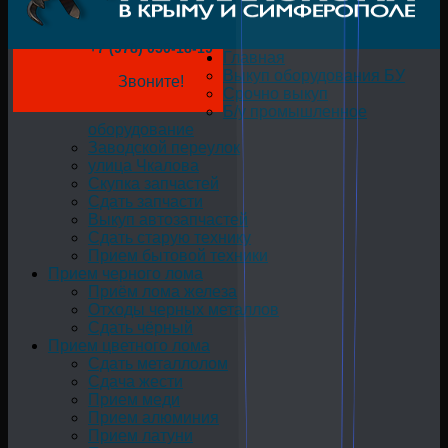
+7 (978) 050-18-19
Главная
Выкуп оборудования БУ
Звоните!
Срочно выкуп
Б/у промышленное
оборудование
Заводской переулок
улица Чкалова
Скупка запчастей
Сдать запчасти
Выкуп автозапчастей
Сдать старую технику
Прием бытовой техники
Прием черного лома
Приём лома железа
Отходы черных металлов
Сдать чёрный
Прием цветного лома
Сдать металлолом
Сдача жести
Прием меди
Прием алюминия
Прием латуни