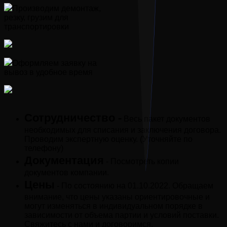
Производим демонтаж,
резку, грузим для
транспортировки
Оформляем заявку на
вывоз в удобное время
Сотрудничество -
Весь пакет документов
необходимых для списания и заключения договора.
Проводим экспертную оценку. (Уточняйте по
телефону)
Документация
- Посмотреть копии
документов компании.
Цены
- По состоянию на 01.10.2022. Обращаем
внимание, что цены указаны ориентировочные и
могут изменяться в индивидуальном порядке в
зависимости от объема партии и условий поставки.
Свяжитесь с нами и договоримся.