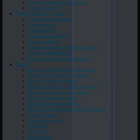
Отходы черных металлов
Сдать чёрный
Прием цветного лома
Сдать металлолом
Сдача жести
Прием меди
Прием алюминия
Прием латуни
Прием аккумуляторов, свинца
Прием нержавейки
Отходы цветных металлов
Вывоз
Вывоз строительного мусора
Вывезти бытовую технику
Вывоз старой мебели
Вывоз мусора с частного дома
Вывезти мусор с квартиры
Вывоз оборудования
Быстрый вывоз мусора
Вывоз крупногабаритного мусора
Вывоз хлама
Заказать вывоз
Грузчики
Договор
Контейнер