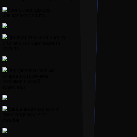
Звонок менеджеру
или заявка с сайта
Предварительная оценка
стоимости в зависимости
от типа
Определяем сколько
отправить грузчиков,
резчиков и какой
транспорт
Взвешиваем металл и
производим расчет
у весов