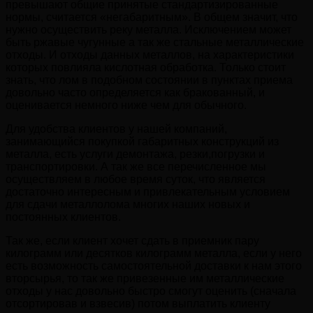
превышают общие принятые стандартизированные
нормы, считается «негабаритным». В общем значит, что
нужно осуществить реку металла. Исключением может
быть ржавые чугунные а так же стальные металлические
отходы. И отходы данных металлов, на характеристики
которых повлияла кислотная обработка. Только стоит
знать, что лом в подобном состоянии в пунктах приема
довольно часто определяется как бракованный, и
оценивается немного ниже чем для обычного.
Для удобства клиентов у нашей компаний,
занимающийся покупкой габаритных конструкций из
металла, есть услуги демонтажа, резки,погрузки и
транспортировки. А так же все перечисленное мы
осуществляем в любое время суток, что является
достаточно интересным и привлекательным условием
для сдачи металлолома многих наших новых и
постоянных клиентов.
Так же, если клиент хочет сдать в приемник пару
килограмм или десятков килограмм металла, если у него
есть возможность самостоятельной доставки к нам этого
вторсырья, то так же привезенные им металлические
отходы у нас довольно быстро смогут оценить (сначала
отсортировав и взвесив) потом выплатить клиенту