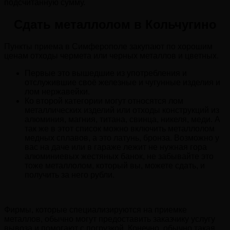
подсчитанную сумму.
Сдать металлолом в Кольчугино
Пункты приема в Симферополе закупают по хорошим
ценам отходы чермета или черных металлов и цветных.
Первые это вышедшие из употребления и
отслужившие своё железные и чугунные изделия и
лом нержавейки.
Ко второй категории могут относятся лом
металлических изделий или отходы конструкций из
алюминия, магния, титана, свинца, никеля, меди. А
так же в этот список можно включить металлолом
медных сплавов, а это латунь, бронза. Возможно у
вас на даче или в гараже лежит не нужная гора
алюминиевых жестяных банок, не забывайте это
тоже металлолом, который вы, можете сдать, и
получить за него рубли.
Фирмы, которые специализируются на приемке
металлов, обычно могут предоставить заказчику услугу
вывоза и помогают с погрузкой. Конечно, обычно такая