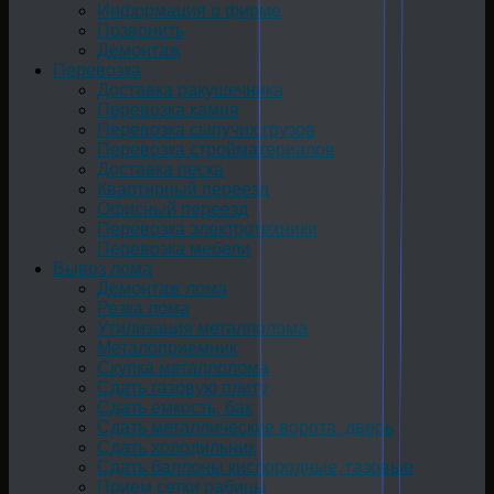
Информация о фирме
Позвонить
Демонтаж
Перевозка
Доставка ракушечника
Перевозка камня
Перевозка сыпучих грузов
Перевозка стройматериалов
Доставка песка
Квартирный переезд
Офисный переезд
Перевозка электротехники
Перевозка мебели
Вывоз лома
Демонтаж лома
Резка лома
Утилизация металлолома
Металоприемник
Скупка металлолома
Сдать газовую плиту
Сдать емкость, бак
Cдать металлические ворота, дверь
Сдать холодильник
Сдать баллоны кислородные, газовые
Прием сетки рабицы