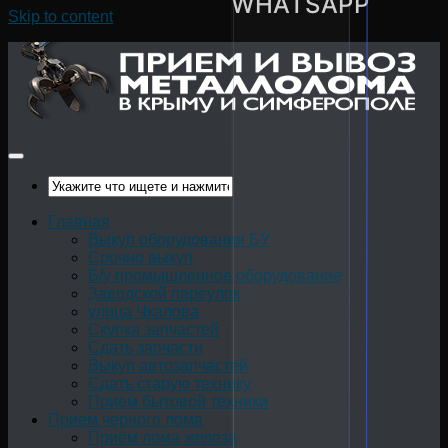
WHATSAPP
Skip to content
Главная
Выкуп оборудования БУ
Срочно выкуп
Б/у промышленное оборудование
Заводской переулок
улица Чкалова
Скупка запчастей
Сдать запчасти
Выкуп автозапчастей
Сдать старую технику
Прием бытовой техники
Прием черного лома
Приём лома железа