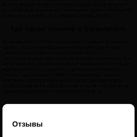
услуга требует оплаты и поэтому сдать сырье по самой
высокой цене возможно в том случае, если не требуется
демонтаж, порезка, погрузка и разгрузка, вывоз.
Где пункт приема в Кольчугино
Вывозом такого вторичного сырья занимаются многие
фирмы, но вам при обращении мы советуем всегда
уточнять, насколько широк полный спектр
предоставляемых ими услуг, на сколько ограничены или
не ограничены ли их технические возможности. Если вы
намереваетесь осуществить сдачу металлолома вы
можете задать вопрос, может ли вам предоставить
компания транспортные средства необходимой вам
грузоподъемности, габаритности, и какие установлены у
принимающей фирмы ограничения по весу.
Отзывы