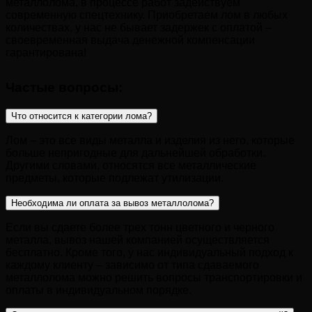
металлолома, в процессе работ задействуем
современную спецтехнику. Приобретаем лом в любых
количествах, у нас не бывает задержек с оплатой –
своевременная выдача денежной компенсации
гарантирована!
Частые вопросы:
Что относится к категории лома?
Лом – это все виды металла и изделия из него, которые
больше непригодные для дальнейшей обработки.
Другими словами, относятся все металлические
предметы, которые подлежат утилизации.
Необходима ли оплата за вывоз металлолома?
Если вы сдаете более трех тонн цветного и черного
металла, вывоз нашей компанией осуществляется
бесплатно. Кроме того, у нас индивидуальный подход к
каждому клиенту – зависимо от типа сдаваемого
металлолома можно решить вопросы транспортировки и
оплаты в индивидуальном порядке.