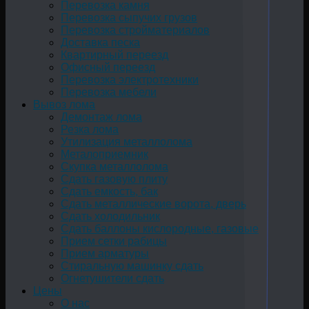
Перевозка камня
Перевозка сыпучих грузов
Перевозка стройматериалов
Доставка песка
Квартирный переезд
Офисный переезд
Перевозка электротехники
Перевозка мебели
Вывоз лома
Демонтаж лома
Резка лома
Утилизация металлолома
Металоприемник
Скупка металлолома
Сдать газовую плиту
Сдать емкость, бак
Cдать металлические ворота, дверь
Сдать холодильник
Сдать баллоны кислородные, газовые
Прием сетки рабицы
Прием арматуры
Стиральную машинку сдать
Огнетушители сдать
Цены
О нас