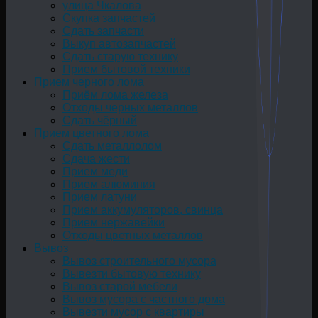
улица Чкалова
Скупка запчастей
Сдать запчасти
Выкуп автозапчастей
Сдать старую технику
Прием бытовой техники
Прием черного лома
Приём лома железа
Отходы черных металлов
Сдать чёрный
Прием цветного лома
Сдать металлолом
Сдача жести
Прием меди
Прием алюминия
Прием латуни
Прием аккумуляторов, свинца
Прием нержавейки
Отходы цветных металлов
Вывоз
Вывоз строительного мусора
Вывезти бытовую технику
Вывоз старой мебели
Вывоз мусора с частного дома
Вывезти мусор с квартиры