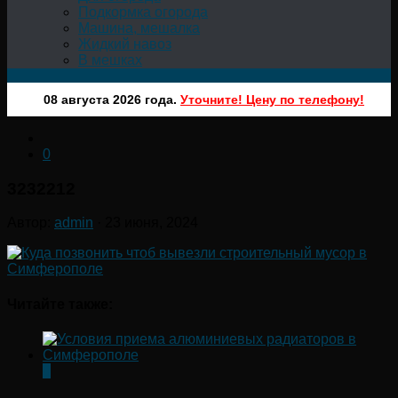
Подкормка огорода
Машина, мешалка
Жидкий навоз
В мешках
08 августа 2026 года.
Уточните! Цену по телефону!
0
3232212
Автор:
admin
·
23 июня, 2024
Читайте также:
0