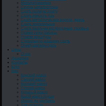
Металоприемник
Скупка металлолома
Сдать газовую плиту
Сдать емкость, бак
Cдать металлические ворота, дверь
Сдать холодильник
Сдать баллоны кислородные, газовые
Прием сетки рабицы
Прием арматуры
Стиральную машинку сдать
Огнетушители сдать
Цены
О нас
Лицензия
Контакты
Блог
Био
Конский навоз
Свиной навоз
Коровий навоз
Птичий навоз
Куриный навоз
Какой навоз лучше
Можно ли удобрять
Для огорода