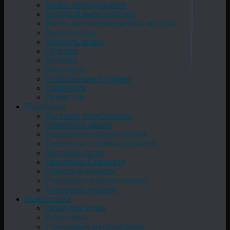
Вывоз оборудования
Быстрый вывоз мусора
Вывоз крупногабаритного мусора
Вывоз хлама
Заказать вывоз
Грузчики
Договор
Контейнер
Информация о фирме
Позвонить
Демонтаж
Перевозка
Доставка ракушечника
Перевозка камня
Перевозка сыпучих грузов
Перевозка стройматериалов
Доставка песка
Квартирный переезд
Офисный переезд
Перевозка электротехники
Перевозка мебели
Вывоз лома
Демонтаж лома
Резка лома
Утилизация металлолома