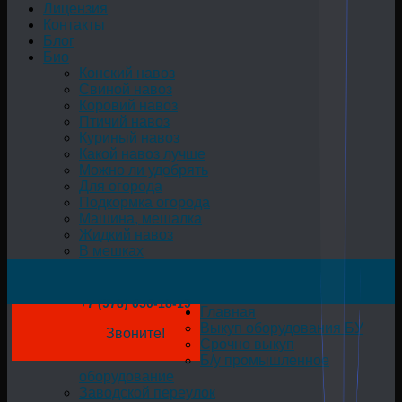
Лицензия
Контакты
Блог
Био
Конский навоз
Свиной навоз
Коровий навоз
Птичий навоз
Куриный навоз
Какой навоз лучше
Можно ли удобрять
Для огорода
Подкормка огорода
Машина, мешалка
Жидкий навоз
В мешках
+7 (978) 050-18-19
Главная
Выкуп оборудования БУ
Звоните!
Срочно выкуп
Б/у промышленное
оборудование
Заводской переулок