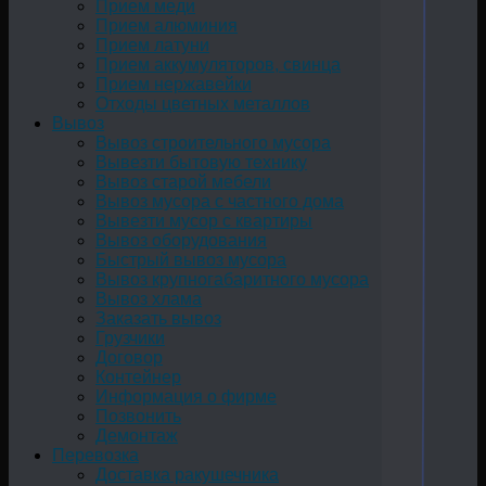
Прием меди
Прием алюминия
Прием латуни
Прием аккумуляторов, свинца
Прием нержавейки
Отходы цветных металлов
Вывоз
Вывоз строительного мусора
Вывезти бытовую технику
Вывоз старой мебели
Вывоз мусора с частного дома
Вывезти мусор с квартиры
Вывоз оборудования
Быстрый вывоз мусора
Вывоз крупногабаритного мусора
Вывоз хлама
Заказать вывоз
Грузчики
Договор
Контейнер
Информация о фирме
Позвонить
Демонтаж
Перевозка
Доставка ракушечника