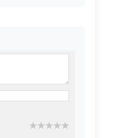
★
★
★
★
★