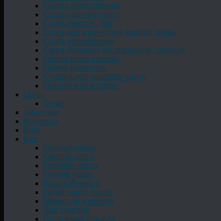
Скупка металлолома
Сдать газовую плиту
Сдать емкость, бак
Cдать металлические ворота, дверь
Сдать холодильник
Сдать баллоны кислородные, газовые
Прием сетки рабицы
Прием арматуры
Стиральную машинку сдать
Огнетушители сдать
Цены
О нас
Лицензия
Контакты
Блог
Био
Конский навоз
Свиной навоз
Коровий навоз
Птичий навоз
Куриный навоз
Какой навоз лучше
Можно ли удобрять
Для огорода
Подкормка огорода