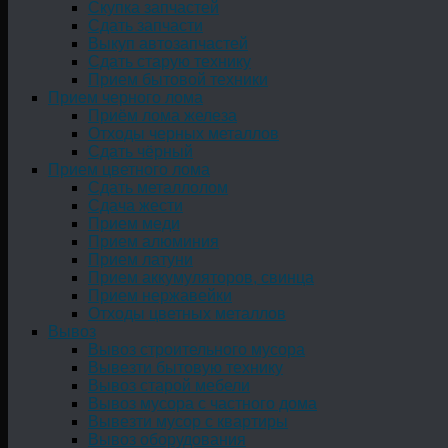
Скупка запчастей
Сдать запчасти
Выкуп автозапчастей
Сдать старую технику
Прием бытовой техники
Прием черного лома
Приём лома железа
Отходы черных металлов
Сдать чёрный
Прием цветного лома
Сдать металлолом
Сдача жести
Прием меди
Прием алюминия
Прием латуни
Прием аккумуляторов, свинца
Прием нержавейки
Отходы цветных металлов
Вывоз
Вывоз строительного мусора
Вывезти бытовую технику
Вывоз старой мебели
Вывоз мусора с частного дома
Вывезти мусор с квартиры
Вывоз оборудования