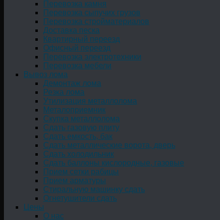
Перевозка камня
Перевозка сыпучих грузов
Перевозка стройматериалов
Доставка песка
Квартирный переезд
Офисный переезд
Перевозка электротехники
Перевозка мебели
Вывоз лома
Демонтаж лома
Резка лома
Утилизация металлолома
Металоприемник
Скупка металлолома
Сдать газовую плиту
Сдать емкость, бак
Cдать металлические ворота, дверь
Сдать холодильник
Сдать баллоны кислородные, газовые
Прием сетки рабицы
Прием арматуры
Стиральную машинку сдать
Огнетушители сдать
Цены
О нас