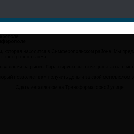
имферополе
, которая находится в Симферопольском районе. Мы предл
ы электронного лома.
е условия на рынке. Гарантируем высокие цены за ваш ме
торый позволяет вам получить деньги за свой металлолом в