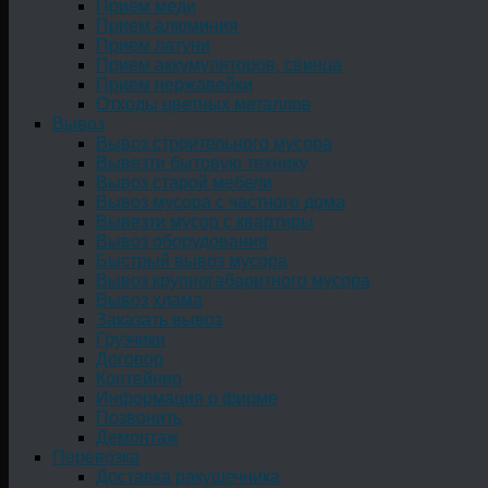
Прием меди
Прием алюминия
Прием латуни
Прием аккумуляторов, свинца
Прием нержавейки
Отходы цветных металлов
Вывоз
Вывоз строительного мусора
Вывезти бытовую технику
Вывоз старой мебели
Вывоз мусора с частного дома
Вывезти мусор с квартиры
Вывоз оборудования
Быстрый вывоз мусора
Вывоз крупногабаритного мусора
Вывоз хлама
Заказать вывоз
Грузчики
Договор
Контейнер
Информация о фирме
Позвонить
Демонтаж
Перевозка
Доставка ракушечника