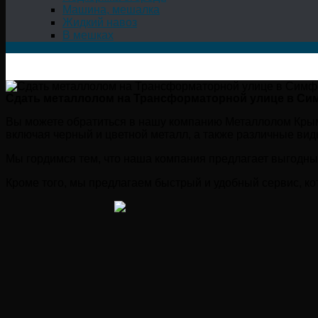
Машина, мешалка
Жидкий навоз
В мешках
Сдать металлолом на Трансформаторной улице в С
Вы можете обратиться в нашу компанию Металлолом Крым
включая черный и цветной металл, а также различные вид
Мы гордимся тем, что наша компания предлагает выгодны
Кроме того, мы предлагаем быстрый и удобный сервис, ко