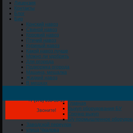
Лицензия
Контакты
Блог
Био
Конский навоз
Свиной навоз
Коровий навоз
Птичий навоз
Куриный навоз
Какой навоз лучше
Можно ли удобрять
Для огорода
Подкормка огорода
Машина, мешалка
Жидкий навоз
В мешках
+7 (978) 050-18-19
Главная
Выкуп оборудования БУ
Звоните!
Срочно выкуп
Б/у промышленное оборудов
Заводской переулок
улица Чкалова