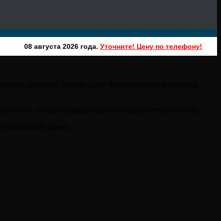
08 августа 2026 года.
Уточните! Цену по телефону!
агаем широкий спектр услуг по приему металлолома,
таллолом, а также предоставляем вывоз металлолома.
 кратчайшие сроки.