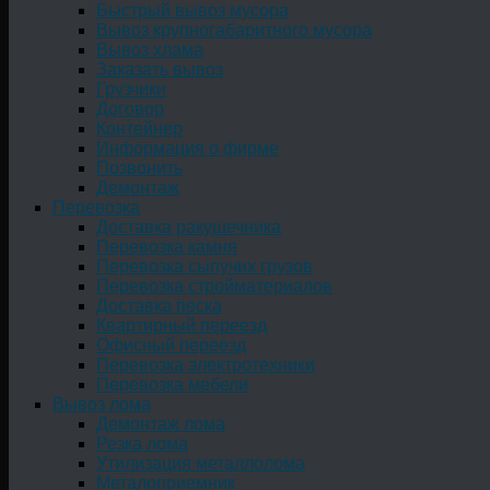
Быстрый вывоз мусора
Вывоз крупногабаритного мусора
Вывоз хлама
Заказать вывоз
Грузчики
Договор
Контейнер
Информация о фирме
Позвонить
Демонтаж
Перевозка
Доставка ракушечника
Перевозка камня
Перевозка сыпучих грузов
Перевозка стройматериалов
Доставка песка
Квартирный переезд
Офисный переезд
Перевозка электротехники
Перевозка мебели
Вывоз лома
Демонтаж лома
Резка лома
Утилизация металлолома
Металоприемник