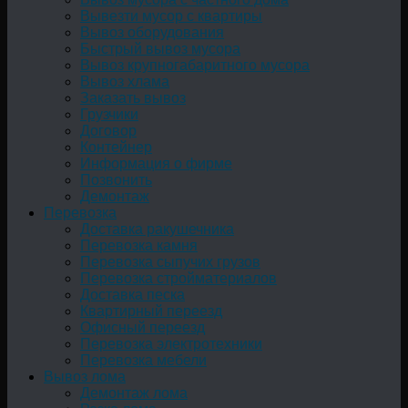
Вывезти мусор с квартиры
Вывоз оборудования
Быстрый вывоз мусора
Вывоз крупногабаритного мусора
Вывоз хлама
Заказать вывоз
Грузчики
Договор
Контейнер
Информация о фирме
Позвонить
Демонтаж
Перевозка
Доставка ракушечника
Перевозка камня
Перевозка сыпучих грузов
Перевозка стройматериалов
Доставка песка
Квартирный переезд
Офисный переезд
Перевозка электротехники
Перевозка мебели
Вывоз лома
Демонтаж лома