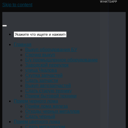
WHATSAPP
Skip to content
Главная
Выкуп оборудования БУ
Срочно выкуп
Б/у промышленное оборудование
Заводской переулок
улица Чкалова
Скупка запчастей
Сдать запчасти
Выкуп автозапчастей
Сдать старую технику
Прием бытовой техники
Прием черного лома
Приём лома железа
Отходы черных металлов
Сдать чёрный
Прием цветного лома
Сдать металлолом