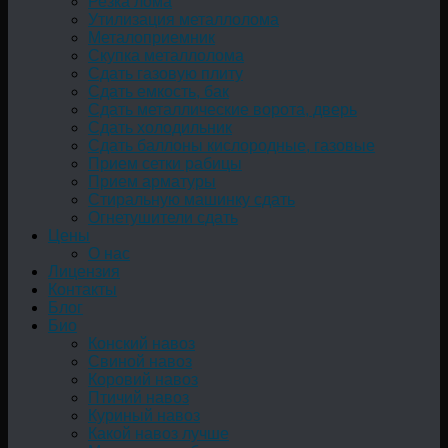
Резка лома
Утилизация металлолома
Металоприемник
Скупка металлолома
Сдать газовую плиту
Сдать емкость, бак
Cдать металлические ворота, дверь
Сдать холодильник
Сдать баллоны кислородные, газовые
Прием сетки рабицы
Прием арматуры
Стиральную машинку сдать
Огнетушители сдать
Цены
О нас
Лицензия
Контакты
Блог
Био
Конский навоз
Свиной навоз
Коровий навоз
Птичий навоз
Куриный навоз
Какой навоз лучше