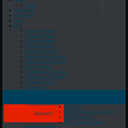
О нас
Лицензия
Контакты
Блог
Био
Конский навоз
Свиной навоз
Коровий навоз
Птичий навоз
Куриный навоз
Какой навоз лучше
Можно ли удобрять
Для огорода
Подкормка огорода
Машина, мешалка
Жидкий навоз
В мешках
+7 (978) 050-18-19
Главная
Выкуп оборудования БУ
Звоните!
Срочно выкуп
Б/у промышленное
оборудование