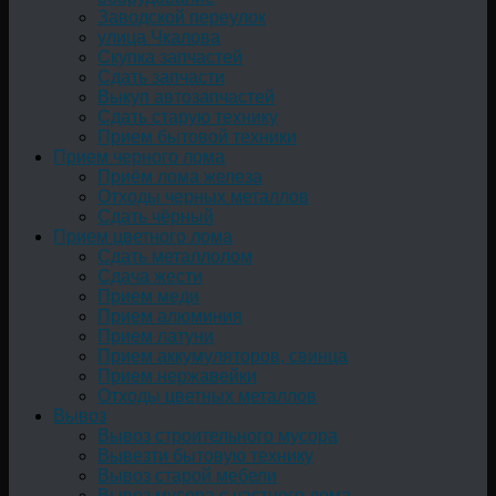
Заводской переулок
улица Чкалова
Скупка запчастей
Сдать запчасти
Выкуп автозапчастей
Сдать старую технику
Прием бытовой техники
Прием черного лома
Приём лома железа
Отходы черных металлов
Сдать чёрный
Прием цветного лома
Сдать металлолом
Сдача жести
Прием меди
Прием алюминия
Прием латуни
Прием аккумуляторов, свинца
Прием нержавейки
Отходы цветных металлов
Вывоз
Вывоз строительного мусора
Вывезти бытовую технику
Вывоз старой мебели
Вывоз мусора с частного дома