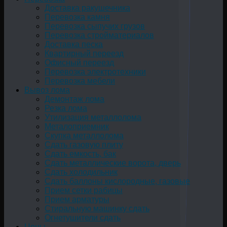
Доставка ракушечника
Перевозка камня
Перевозка сыпучих грузов
Перевозка стройматериалов
Доставка песка
Квартирный переезд
Офисный переезд
Перевозка электротехники
Перевозка мебели
Вывоз лома
Демонтаж лома
Резка лома
Утилизация металлолома
Металоприемник
Скупка металлолома
Сдать газовую плиту
Сдать емкость, бак
Cдать металлические ворота, дверь
Сдать холодильник
Сдать баллоны кислородные, газовые
Прием сетки рабицы
Прием арматуры
Стиральную машинку сдать
Огнетушители сдать
Цены