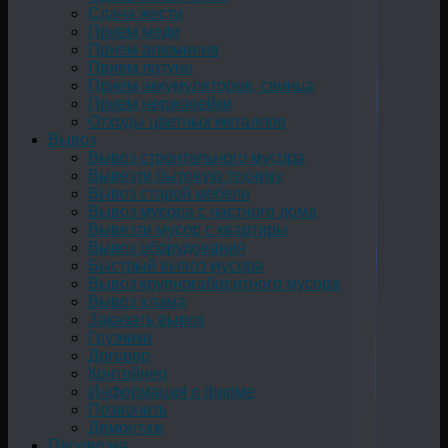
Сдача жести
Прием меди
Прием алюминия
Прием латуни
Прием аккумуляторов, свинца
Прием нержавейки
Отходы цветных металлов
Вывоз
Вывоз строительного мусора
Вывезти бытовую технику
Вывоз старой мебели
Вывоз мусора с частного дома
Вывезти мусор с квартиры
Вывоз оборудования
Быстрый вывоз мусора
Вывоз крупногабаритного мусора
Вывоз хлама
Заказать вывоз
Грузчики
Договор
Контейнер
Информация о фирме
Позвонить
Демонтаж
Перевозка