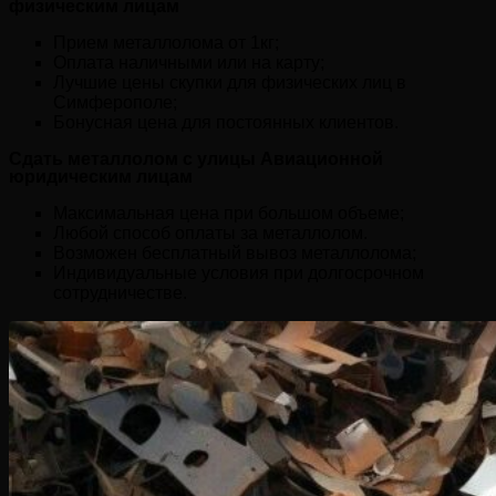
физическим лицам
Прием металлолома от 1кг;
Оплата наличными или на карту;
Лучшие цены скупки для физических лиц в
Симферополе;
Бонусная цена для постоянных клиентов.
Сдать металлолом с улицы Авиационной
юридическим лицам
Максимальная цена при большом объеме;
Любой способ оплаты за металлолом.
Возможен бесплатный вывоз металлолома;
Индивидуальные условия при долгосрочном
сотрудничестве.