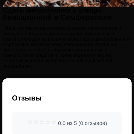
Сдать металлолом с улицы
Авиационной в Симферополе
Наша компания занимается приемом металлолома и
обладают специализированным оборудованием и
транспортом для вывоза металла. После договоренности
о времени и месте вывоза, специалисты компании
приезжают на объект, загружают металлолом в
транспортное средство и транспортируют его на
специализированные площадки для дальнейшей
переработки.
Отзывы
0.0 из 5 (0 отзывов)