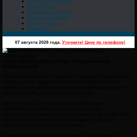
Можно ли удобрять
Для огорода
Подкормка огорода
Машина, мешалка
Жидкий навоз
В мешках
07 августа 2026 года.
Уточните! Цену по телефону!
Сдать металлолом с улицы Авиационная в
Симферополе
Прием металлолома с вывозом с улицы Авиационная в
Симферополе представляет собой удобный способ
избавиться от ненужных металлических материалов и
получить за них дополнительный доход.
Металлолом – это материал, который можно
переработать и использовать повторно для
производства новых изделий из металла. В связи с этим,
сбор и утилизация металлолома имеют большое
значение для экологии и экономики.
Таким образом, сдать металлолом – это отличное