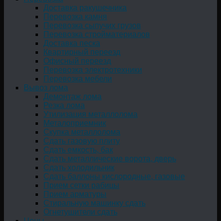
Доставка ракушечника
Перевозка камня
Перевозка сыпучих грузов
Перевозка стройматериалов
Доставка песка
Квартирный переезд
Офисный переезд
Перевозка электротехники
Перевозка мебели
Вывоз лома
Демонтаж лома
Резка лома
Утилизация металлолома
Металоприемник
Скупка металлолома
Сдать газовую плиту
Сдать емкость, бак
Cдать металлические ворота, дверь
Сдать холодильник
Сдать баллоны кислородные, газовые
Прием сетки рабицы
Прием арматуры
Стиральную машинку сдать
Огнетушители сдать
Цены