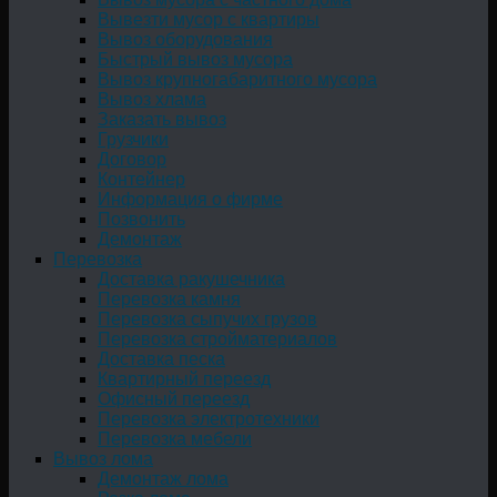
Вывезти мусор с квартиры
Вывоз оборудования
Быстрый вывоз мусора
Вывоз крупногабаритного мусора
Вывоз хлама
Заказать вывоз
Грузчики
Договор
Контейнер
Информация о фирме
Позвонить
Демонтаж
Перевозка
Доставка ракушечника
Перевозка камня
Перевозка сыпучих грузов
Перевозка стройматериалов
Доставка песка
Квартирный переезд
Офисный переезд
Перевозка электротехники
Перевозка мебели
Вывоз лома
Демонтаж лома