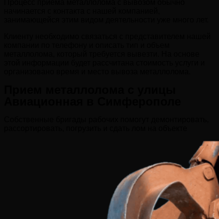
Процесс приема металлолома с вывозом обычно
начинается с контакта с нашей компанией,
занимающейся этим видом деятельности уже много лет.
Клиенту необходимо связаться с представителем нашей
компании по телефону и описать тип и объем
металлолома, который требуется вывезти. На основе
этой информации будет рассчитана стоимость услуги и
организовано время и место вывоза металлолома.
Прием металлолома с улицы
Авиационная в Симферополе
Собственные бригады рабочих помогут демонтировать,
рассортировать, погрузить и сдать лом на объекте