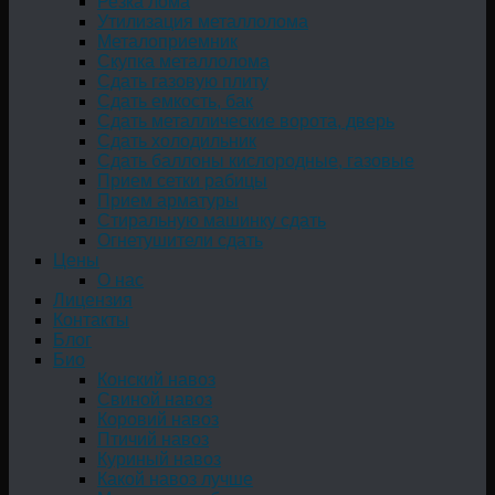
Резка лома
Утилизация металлолома
Металоприемник
Скупка металлолома
Сдать газовую плиту
Сдать емкость, бак
Cдать металлические ворота, дверь
Сдать холодильник
Сдать баллоны кислородные, газовые
Прием сетки рабицы
Прием арматуры
Стиральную машинку сдать
Огнетушители сдать
Цены
О нас
Лицензия
Контакты
Блог
Био
Конский навоз
Свиной навоз
Коровий навоз
Птичий навоз
Куриный навоз
Какой навоз лучше