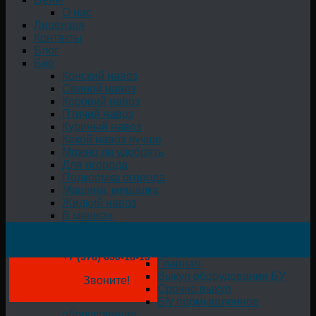
О нас
Лицензия
Контакты
Блог
Био
Конский навоз
Свиной навоз
Коровий навоз
Птичий навоз
Куриный навоз
Какой навоз лучше
Можно ли удобрять
Для огорода
Подкормка огорода
Машина, мешалка
Жидкий навоз
В мешках
+7 (978) 050-18-19
Главная
Выкуп оборудования БУ
Звоните!
Срочно выкуп
Б/у промышленное
оборудование