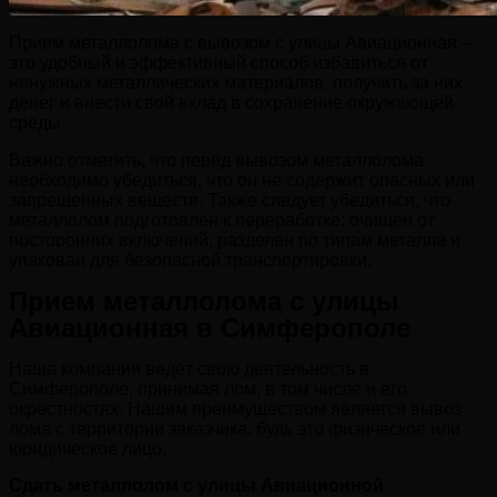
Прием металлолома с вывозом с улицы Авиационная –
это удобный и эффективный способ избавиться от
ненужных металлических материалов, получить за них
денег и внести свой вклад в сохранение окружающей
среды.
Важно отметить, что перед вывозом металлолома
необходимо убедиться, что он не содержит опасных или
запрещенных веществ. Также следует убедиться, что
металлолом подготовлен к переработке: очищен от
посторонних включений, разделен по типам металла и
упакован для безопасной транспортировки.
Прием металлолома с улицы
Авиационная в Симферополе
Наша компания ведёт свою деятельность в
Симферополе, принимая лом, в том числе и его
окрестностях. Нашим преимуществом является вывоз
лома с территории заказчика, будь это физическое или
юридическое лицо.
Сдать металлолом с улицы Авиационной