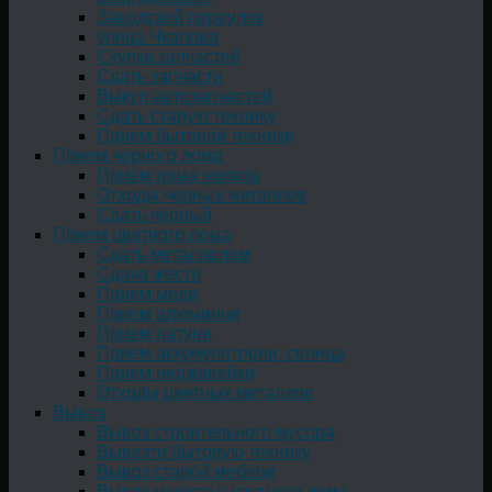
Заводской переулок
улица Чкалова
Скупка запчастей
Сдать запчасти
Выкуп автозапчастей
Сдать старую технику
Прием бытовой техники
Прием черного лома
Приём лома железа
Отходы черных металлов
Сдать чёрный
Прием цветного лома
Сдать металлолом
Сдача жести
Прием меди
Прием алюминия
Прием латуни
Прием аккумуляторов, свинца
Прием нержавейки
Отходы цветных металлов
Вывоз
Вывоз строительного мусора
Вывезти бытовую технику
Вывоз старой мебели
Вывоз мусора с частного дома