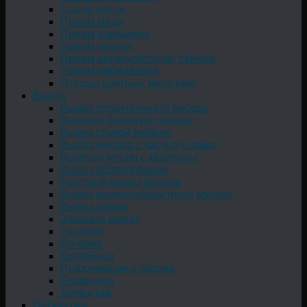
Сдача жести
Прием меди
Прием алюминия
Прием латуни
Прием аккумуляторов, свинца
Прием нержавейки
Отходы цветных металлов
Вывоз
Вывоз строительного мусора
Вывезти бытовую технику
Вывоз старой мебели
Вывоз мусора с частного дома
Вывезти мусор с квартиры
Вывоз оборудования
Быстрый вывоз мусора
Вывоз крупногабаритного мусора
Вывоз хлама
Заказать вывоз
Грузчики
Договор
Контейнер
Информация о фирме
Позвонить
Демонтаж
Перевозка