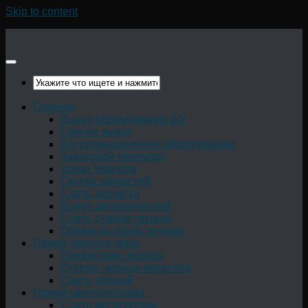
Skip to content
Главная
Выкуп оборудования БУ
Срочно выкуп
Б/у промышленное оборудование
Заводской переулок
улица Чкалова
Скупка запчастей
Сдать запчасти
Выкуп автозапчастей
Сдать старую технику
Прием бытовой техники
Прием черного лома
Приём лома железа
Отходы черных металлов
Сдать чёрный
Прием цветного лома
Сдать металлолом