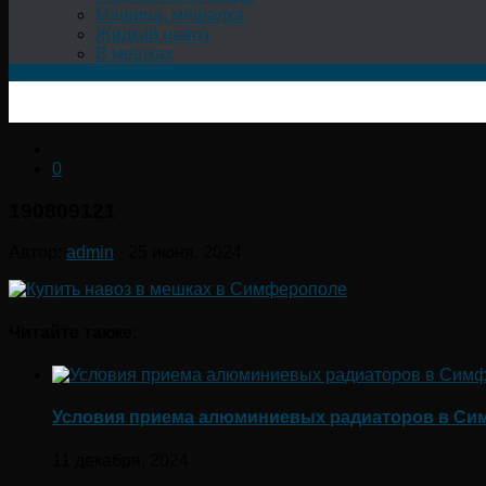
Машина, мешалка
Жидкий навоз
В мешках
0
190809121
Автор:
admin
·
25 июня, 2024
Читайте также:
Условия приема алюминиевых радиаторов в С
11 декабря, 2024