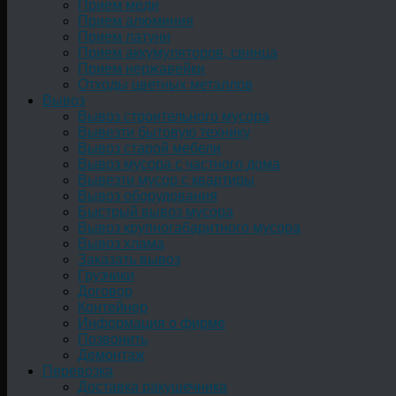
Прием меди
Прием алюминия
Прием латуни
Прием аккумуляторов, свинца
Прием нержавейки
Отходы цветных металлов
Вывоз
Вывоз строительного мусора
Вывезти бытовую технику
Вывоз старой мебели
Вывоз мусора с частного дома
Вывезти мусор с квартиры
Вывоз оборудования
Быстрый вывоз мусора
Вывоз крупногабаритного мусора
Вывоз хлама
Заказать вывоз
Грузчики
Договор
Контейнер
Информация о фирме
Позвонить
Демонтаж
Перевозка
Доставка ракушечника