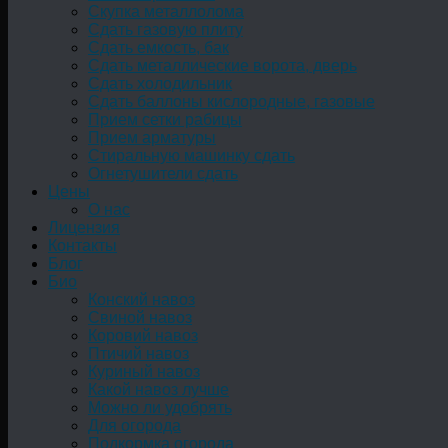
Скупка металлолома
Сдать газовую плиту
Сдать емкость, бак
Cдать металлические ворота, дверь
Сдать холодильник
Сдать баллоны кислородные, газовые
Прием сетки рабицы
Прием арматуры
Стиральную машинку сдать
Огнетушители сдать
Цены
О нас
Лицензия
Контакты
Блог
Био
Конский навоз
Свиной навоз
Коровий навоз
Птичий навоз
Куриный навоз
Какой навоз лучше
Можно ли удобрять
Для огорода
Подкормка огорода