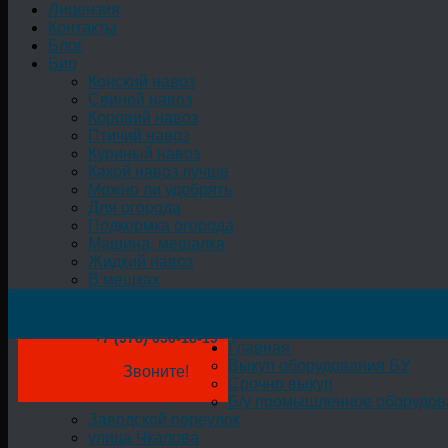
Лицензия
Контакты
Блог
Био
Конский навоз
Свиной навоз
Коровий навоз
Птичий навоз
Куриный навоз
Какой навоз лучше
Можно ли удобрять
Для огорода
Подкормка огорода
Машина, мешалка
Жидкий навоз
В мешках
+7 (978) 050-18-19
Главная
Выкуп оборудования БУ
Звоните!
Срочно выкуп
Б/у промышленное оборудов
Заводской переулок
улица Чкалова