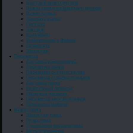
Быстрый вывоз мусора
Вывоз крупногабаритного мусора
Вывоз хлама
Заказать вывоз
Грузчики
Договор
Контейнер
Информация о фирме
Позвонить
Демонтаж
Перевозка
Доставка ракушечника
Перевозка камня
Перевозка сыпучих грузов
Перевозка стройматериалов
Доставка песка
Квартирный переезд
Офисный переезд
Перевозка электротехники
Перевозка мебели
Вывоз лома
Демонтаж лома
Резка лома
Утилизация металлолома
Металоприемник