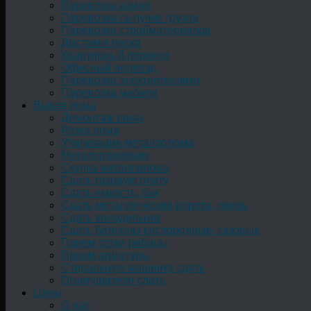
Перевозка камня
Перевозка сыпучих грузов
Перевозка стройматериалов
Доставка песка
Квартирный переезд
Офисный переезд
Перевозка электротехники
Перевозка мебели
Вывоз лома
Демонтаж лома
Резка лома
Утилизация металлолома
Металоприемник
Скупка металлолома
Сдать газовую плиту
Сдать емкость, бак
Cдать металлические ворота, дверь
Сдать холодильник
Сдать баллоны кислородные, газовые
Прием сетки рабицы
Прием арматуры
Стиральную машинку сдать
Огнетушители сдать
Цены
О нас