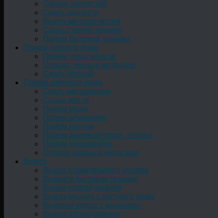
Скупка запчастей
Сдать запчасти
Выкуп автозапчастей
Сдать старую технику
Прием бытовой техники
Прием черного лома
Приём лома железа
Отходы черных металлов
Сдать чёрный
Прием цветного лома
Сдать металлолом
Сдача жести
Прием меди
Прием алюминия
Прием латуни
Прием аккумуляторов, свинца
Прием нержавейки
Отходы цветных металлов
Вывоз
Вывоз строительного мусора
Вывезти бытовую технику
Вывоз старой мебели
Вывоз мусора с частного дома
Вывезти мусор с квартиры
Вывоз оборудования