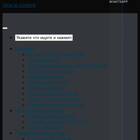
WHATSAPP
Skip to content
Главная
Выкуп оборудования БУ
Срочно выкуп
Б/у промышленное оборудование
Заводской переулок
улица Чкалова
Скупка запчастей
Сдать запчасти
Выкуп автозапчастей
Сдать старую технику
Прием бытовой техники
Прием черного лома
Приём лома железа
Отходы черных металлов
Сдать чёрный
Прием цветного лома
Сдать металлолом