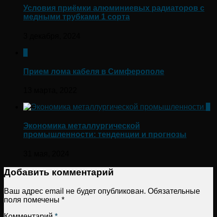
Условия приёмки алюминиевых радиаторов с
медными трубками 1 сорта
3 декабря, 2024
0
Прием лома кабеля в Симферополе
13 марта, 2022
0
Экономика металлургической
промышленности: тенденции и прогнозы
31 мая, 2024
Добавить комментарий
Ваш адрес email не будет опубликован.
Обязательные
поля помечены
*
Комментарий
*