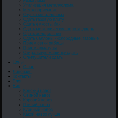
Резка лома
Утилизация металлолома
Металоприемник
Скупка металлолома
Сдать газовую плиту
Сдать емкость, бак
Cдать металлические ворота, дверь
Сдать холодильник
Сдать баллоны кислородные, газовые
Прием сетки рабицы
Прием арматуры
Стиральную машинку сдать
Огнетушители сдать
Цены
О нас
Лицензия
Контакты
Блог
Био
Конский навоз
Свиной навоз
Коровий навоз
Птичий навоз
Куриный навоз
Какой навоз лучше