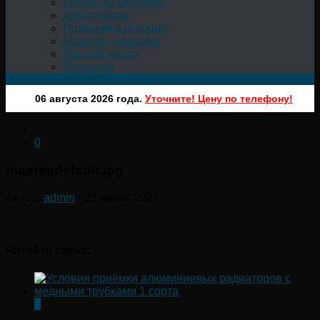
Можно ли удобрять
Для огорода
Подкормка огорода
Машина, мешалка
Жидкий навоз
В мешках
06 августа 2026 года.
Уточните! Цену по телефону!
0
maxresdefault.jpg
Автор:
admin
·
25 июня, 2024
Читайте также:
0