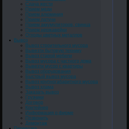
Сдача жести
Прием меди
Прием алюминия
Прием латуни
Прием аккумуляторов, свинца
Прием нержавейки
Отходы цветных металлов
Вывоз
Вывоз строительного мусора
Вывезти бытовую технику
Вывоз старой мебели
Вывоз мусора с частного дома
Вывезти мусор с квартиры
Вывоз оборудования
Быстрый вывоз мусора
Вывоз крупногабаритного мусора
Вывоз хлама
Заказать вывоз
Грузчики
Договор
Контейнер
Информация о фирме
Позвонить
Демонтаж
Перевозка