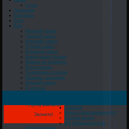
О нас
Лицензия
Контакты
Блог
Био
Конский навоз
Свиной навоз
Коровий навоз
Птичий навоз
Куриный навоз
Какой навоз лучше
Можно ли удобрять
Для огорода
Подкормка огорода
Машина, мешалка
Жидкий навоз
В мешках
+7 (978) 050-18-19
Главная
Выкуп оборудования БУ
Звоните!
Срочно выкуп
Б/у промышленное
оборудование