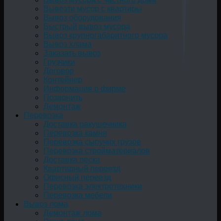
Вывезти мусор с квартиры
Вывоз оборудования
Быстрый вывоз мусора
Вывоз крупногабаритного мусора
Вывоз хлама
Заказать вывоз
Грузчики
Договор
Контейнер
Информация о фирме
Позвонить
Демонтаж
Перевозка
Доставка ракушечника
Перевозка камня
Перевозка сыпучих грузов
Перевозка стройматериалов
Доставка песка
Квартирный переезд
Офисный переезд
Перевозка электротехники
Перевозка мебели
Вывоз лома
Демонтаж лома