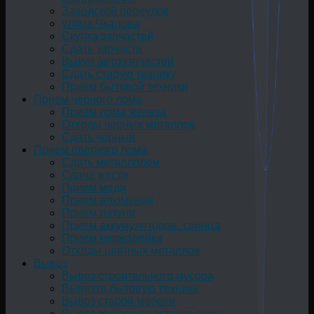
Заводской переулок
улица Чкалова
Скупка запчастей
Сдать запчасти
Выкуп автозапчастей
Сдать старую технику
Прием бытовой техники
Прием черного лома
Приём лома железа
Отходы черных металлов
Сдать чёрный
Прием цветного лома
Сдать металлолом
Сдача жести
Прием меди
Прием алюминия
Прием латуни
Прием аккумуляторов, свинца
Прием нержавейки
Отходы цветных металлов
Вывоз
Вывоз строительного мусора
Вывезти бытовую технику
Вывоз старой мебели
Вывоз мусора с частного дома