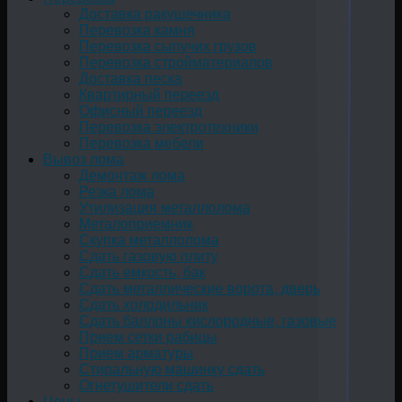
Доставка ракушечника
Перевозка камня
Перевозка сыпучих грузов
Перевозка стройматериалов
Доставка песка
Квартирный переезд
Офисный переезд
Перевозка электротехники
Перевозка мебели
Вывоз лома
Демонтаж лома
Резка лома
Утилизация металлолома
Металоприемник
Скупка металлолома
Сдать газовую плиту
Сдать емкость, бак
Cдать металлические ворота, дверь
Сдать холодильник
Сдать баллоны кислородные, газовые
Прием сетки рабицы
Прием арматуры
Стиральную машинку сдать
Огнетушители сдать
Цены