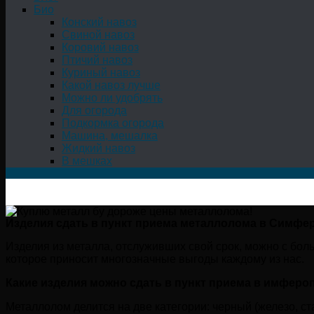
Био
Конский навоз
Свиной навоз
Коровий навоз
Птичий навоз
Куриный навоз
Какой навоз лучше
Можно ли удобрять
Для огорода
Подкормка огорода
Машина, мешалка
Жидкий навоз
В мешках
Изделия сдать в пункт приема металлолома в Симфе
Изделия из металла, отслуживших свой срок, можно с бо
которое приносит многозначные выгоды каждому из нас.
Какие изделия можно сдать в пункт приема в имферо
Металлолом делится на две категории: черный (железо, ст