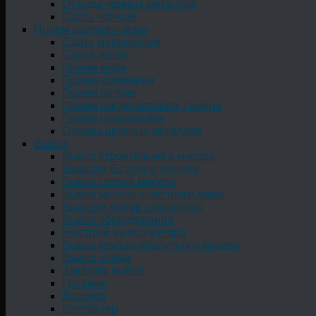
Отходы черных металлов
Сдать чёрный
Прием цветного лома
Сдать металлолом
Сдача жести
Прием меди
Прием алюминия
Прием латуни
Прием аккумуляторов, свинца
Прием нержавейки
Отходы цветных металлов
Вывоз
Вывоз строительного мусора
Вывезти бытовую технику
Вывоз старой мебели
Вывоз мусора с частного дома
Вывезти мусор с квартиры
Вывоз оборудования
Быстрый вывоз мусора
Вывоз крупногабаритного мусора
Вывоз хлама
Заказать вывоз
Грузчики
Договор
Контейнер