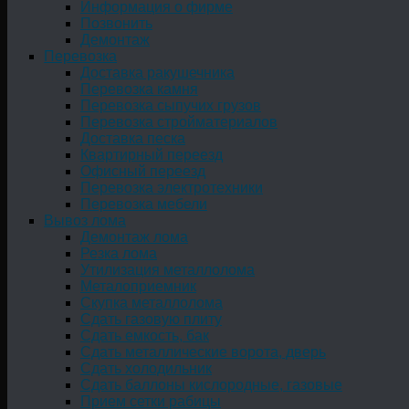
Информация о фирме
Позвонить
Демонтаж
Перевозка
Доставка ракушечника
Перевозка камня
Перевозка сыпучих грузов
Перевозка стройматериалов
Доставка песка
Квартирный переезд
Офисный переезд
Перевозка электротехники
Перевозка мебели
Вывоз лома
Демонтаж лома
Резка лома
Утилизация металлолома
Металоприемник
Скупка металлолома
Сдать газовую плиту
Сдать емкость, бак
Cдать металлические ворота, дверь
Сдать холодильник
Сдать баллоны кислородные, газовые
Прием сетки рабицы