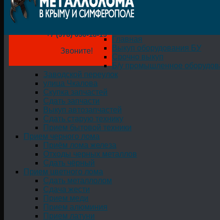
+7 (978) 050-18-19
Главная
Выкуп оборудования БУ
Звоните!
Срочно выкуп
Б/у промышленное оборудов
Заводской переулок
улица Чкалова
Скупка запчастей
Сдать запчасти
Выкуп автозапчастей
Сдать старую технику
Прием бытовой техники
Прием черного лома
Приём лома железа
Отходы черных металлов
Сдать чёрный
Прием цветного лома
Сдать металлолом
Сдача жести
Прием меди
Прием алюминия
Прием латуни