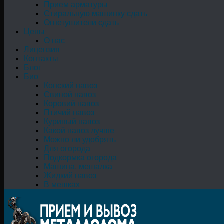
Прием арматуры
Стиральную машинку сдать
Огнетушители сдать
Цены
О нас
Лицензия
Контакты
Блог
Био
Конский навоз
Свиной навоз
Коровий навоз
Птичий навоз
Куриный навоз
Какой навоз лучше
Можно ли удобрять
Для огорода
Подкормка огорода
Машина, мешалка
Жидкий навоз
В мешках