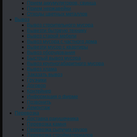
Прием аккумуляторов, свинца
Прием нержавейки
Отходы цветных металлов
Вывоз
Вывоз строительного мусора
Вывезти бытовую технику
Вывоз старой мебели
Вывоз мусора с частного дома
Вывезти мусор с квартиры
Вывоз оборудования
Быстрый вывоз мусора
Вывоз крупногабаритного мусора
Вывоз хлама
Заказать вывоз
Грузчики
Договор
Контейнер
Информация о фирме
Позвонить
Демонтаж
Перевозка
Доставка ракушечника
Перевозка камня
Перевозка сыпучих грузов
Перевозка стройматериалов