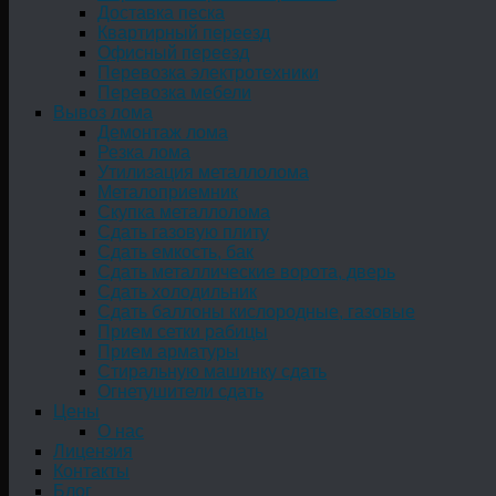
Доставка песка
Квартирный переезд
Офисный переезд
Перевозка электротехники
Перевозка мебели
Вывоз лома
Демонтаж лома
Резка лома
Утилизация металлолома
Металоприемник
Скупка металлолома
Сдать газовую плиту
Сдать емкость, бак
Cдать металлические ворота, дверь
Сдать холодильник
Сдать баллоны кислородные, газовые
Прием сетки рабицы
Прием арматуры
Стиральную машинку сдать
Огнетушители сдать
Цены
О нас
Лицензия
Контакты
Блог