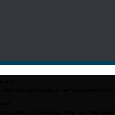
рополе
льшой выгодой для себя сдать в пункт приема металлолома
поле?
аль) и цветной (алюминий, медь, латунь). Чем чище и ценне