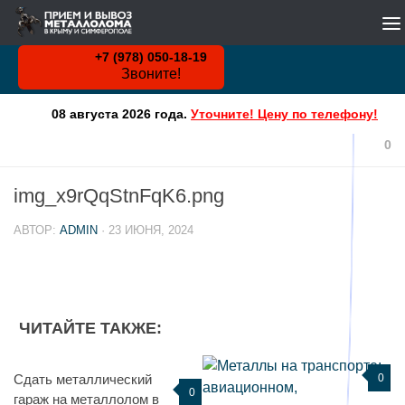
WHATSAPP
Skip to content
+7 (978) 050-18-19
Звоните!
08 августа 2026 года.
Уточните! Цену по телефону!
0
img_x9rQqStnFqK6.png
АВТОР:
ADMIN
·
23 ИЮНЯ, 2024
ЧИТАЙТЕ ТАКЖЕ:
Сдать металлический
0
0
гараж на металлолом в