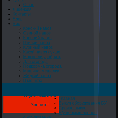
О нас
Лицензия
Контакты
Блог
Био
Конский навоз
Свиной навоз
Коровий навоз
Птичий навоз
Куриный навоз
Какой навоз лучше
Можно ли удобрять
Для огорода
Подкормка огорода
Машина, мешалка
Жидкий навоз
В мешках
+7 (978) 050-18-19
Главная
Выкуп оборудования БУ
Звоните!
Срочно выкуп
Б/у промышленное
оборудование