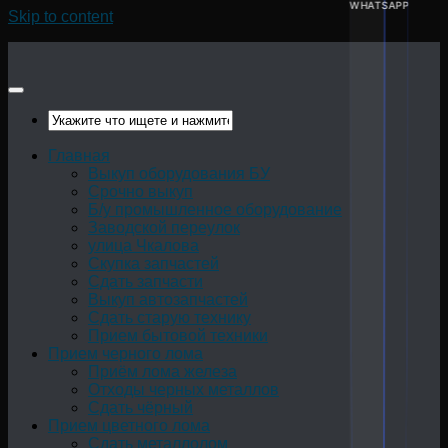
WHATSAPP
Skip to content
Главная
Выкуп оборудования БУ
Срочно выкуп
Б/у промышленное оборудование
Заводской переулок
улица Чкалова
Скупка запчастей
Сдать запчасти
Выкуп автозапчастей
Сдать старую технику
Прием бытовой техники
Прием черного лома
Приём лома железа
Отходы черных металлов
Сдать чёрный
Прием цветного лома
Сдать металлолом