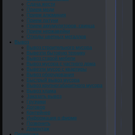
Сдача жести
Прием меди
Прием алюминия
Прием латуни
Прием аккумуляторов, свинца
Прием нержавейки
Отходы цветных металлов
Вывоз
Вывоз строительного мусора
Вывезти бытовую технику
Вывоз старой мебели
Вывоз мусора с частного дома
Вывезти мусор с квартиры
Вывоз оборудования
Быстрый вывоз мусора
Вывоз крупногабаритного мусора
Вывоз хлама
Заказать вывоз
Грузчики
Договор
Контейнер
Информация о фирме
Позвонить
Демонтаж
Перевозка