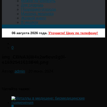
Можно ли удобрять
Для огорода
Подкормка огорода
Машина, мешалка
Жидкий навоз
В мешках
06 августа 2026 года.
Уточните! Цену по телефону!
0
img_CBNA3jW4x2wfievr2g3l-
e1692541613846.png
Автор:
admin
·
20 июня, 2024
Читайте также:
0