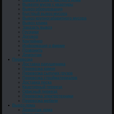
Вывезти мусор с квартиры
Вывоз оборудования
Быстрый вывоз мусора
Вывоз крупногабаритного мусора
Вывоз хлама
Заказать вывоз
Грузчики
Договор
Контейнер
Информация о фирме
Позвонить
Демонтаж
Перевозка
Доставка ракушечника
Перевозка камня
Перевозка сыпучих грузов
Перевозка стройматериалов
Доставка песка
Квартирный переезд
Офисный переезд
Перевозка электротехники
Перевозка мебели
Вывоз лома
Демонтаж лома