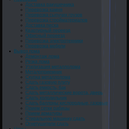
Доставка ракушечника
Перевозка камня
Перевозка сыпучих грузов
Перевозка стройматериалов
Доставка песка
Квартирный переезд
Офисный переезд
Перевозка электротехники
Перевозка мебели
Вывоз лома
Демонтаж лома
Резка лома
Утилизация металлолома
Металоприемник
Скупка металлолома
Сдать газовую плиту
Сдать емкость, бак
Cдать металлические ворота, дверь
Сдать холодильник
Сдать баллоны кислородные, газовые
Прием сетки рабицы
Прием арматуры
Стиральную машинку сдать
Огнетушители сдать
Цены