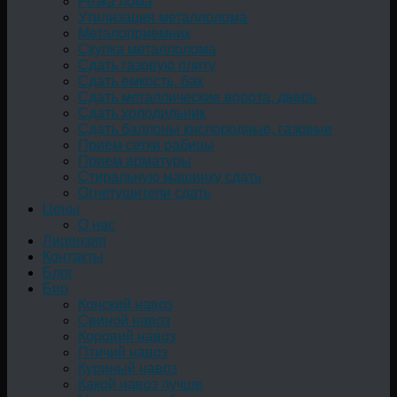
Резка лома
Утилизация металлолома
Металоприемник
Скупка металлолома
Сдать газовую плиту
Сдать емкость, бак
Cдать металлические ворота, дверь
Сдать холодильник
Сдать баллоны кислородные, газовые
Прием сетки рабицы
Прием арматуры
Стиральную машинку сдать
Огнетушители сдать
Цены
О нас
Лицензия
Контакты
Блог
Био
Конский навоз
Свиной навоз
Коровий навоз
Птичий навоз
Куриный навоз
Какой навоз лучше