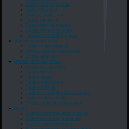
Заводской переулок
улица Чкалова
Скупка запчастей
Сдать запчасти
Выкуп автозапчастей
Сдать старую технику
Прием бытовой техники
Прием черного лома
Приём лома железа
Отходы черных металлов
Сдать чёрный
Прием цветного лома
Сдать металлолом
Сдача жести
Прием меди
Прием алюминия
Прием латуни
Прием аккумуляторов, свинца
Прием нержавейки
Отходы цветных металлов
Вывоз
Вывоз строительного мусора
Вывезти бытовую технику
Вывоз старой мебели
Вывоз мусора с частного дома