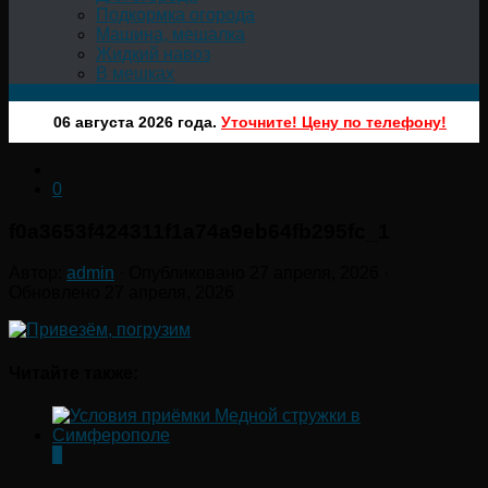
Подкормка огорода
Машина, мешалка
Жидкий навоз
В мешках
06 августа 2026 года.
Уточните! Цену по телефону!
0
f0a3653f424311f1a74a9eb64fb295fc_1
Автор:
admin
· Опубликовано
27 апреля, 2026
·
Обновлено
27 апреля, 2026
Читайте также:
0