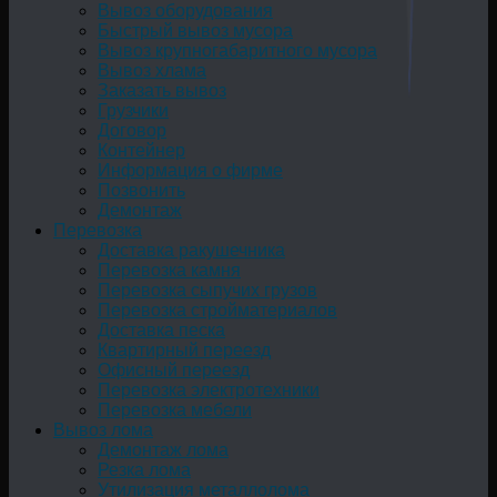
Вывоз оборудования
Быстрый вывоз мусора
Вывоз крупногабаритного мусора
Вывоз хлама
Заказать вывоз
Грузчики
Договор
Контейнер
Информация о фирме
Позвонить
Демонтаж
Перевозка
Доставка ракушечника
Перевозка камня
Перевозка сыпучих грузов
Перевозка стройматериалов
Доставка песка
Квартирный переезд
Офисный переезд
Перевозка электротехники
Перевозка мебели
Вывоз лома
Демонтаж лома
Резка лома
Утилизация металлолома