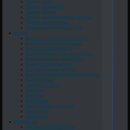
Прием меди
Прием алюминия
Прием латуни
Прием аккумуляторов, свинца
Прием нержавейки
Отходы цветных металлов
Вывоз
Вывоз строительного мусора
Вывезти бытовую технику
Вывоз старой мебели
Вывоз мусора с частного дома
Вывезти мусор с квартиры
Вывоз оборудования
Быстрый вывоз мусора
Вывоз крупногабаритного мусора
Вывоз хлама
Заказать вывоз
Грузчики
Договор
Контейнер
Информация о фирме
Позвонить
Демонтаж
Перевозка
Доставка ракушечника