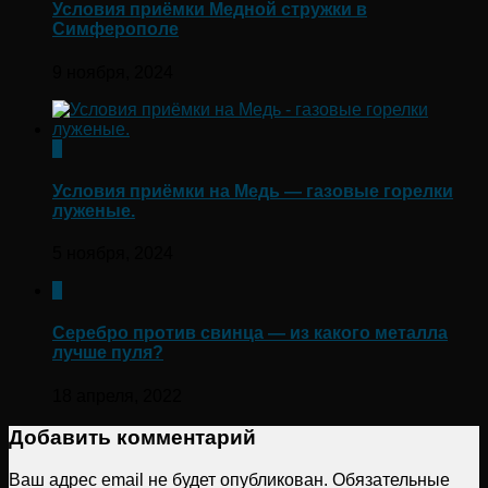
Условия приёмки Медной стружки в
Симферополе
9 ноября, 2024
0
Условия приёмки на Медь — газовые горелки
луженые.
5 ноября, 2024
0
Серебро против свинца — из какого металла
лучше пуля?
18 апреля, 2022
Добавить комментарий
Ваш адрес email не будет опубликован.
Обязательные