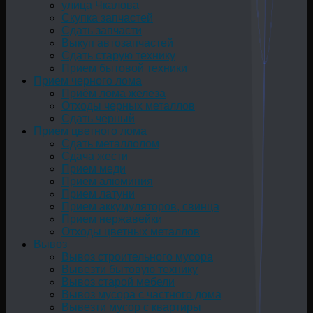
улица Чкалова
Скупка запчастей
Сдать запчасти
Выкуп автозапчастей
Сдать старую технику
Прием бытовой техники
Прием черного лома
Приём лома железа
Отходы черных металлов
Сдать чёрный
Прием цветного лома
Сдать металлолом
Сдача жести
Прием меди
Прием алюминия
Прием латуни
Прием аккумуляторов, свинца
Прием нержавейки
Отходы цветных металлов
Вывоз
Вывоз строительного мусора
Вывезти бытовую технику
Вывоз старой мебели
Вывоз мусора с частного дома
Вывезти мусор с квартиры