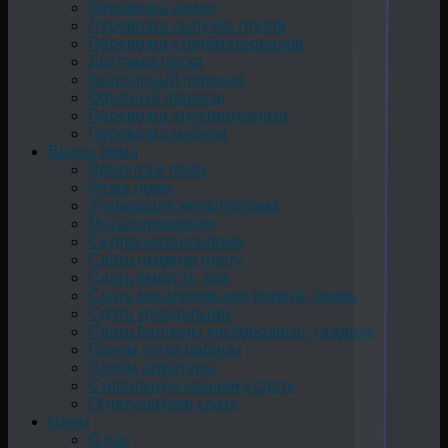
Перевозка камня
Перевозка сыпучих грузов
Перевозка стройматериалов
Доставка песка
Квартирный переезд
Офисный переезд
Перевозка электротехники
Перевозка мебели
Вывоз лома
Демонтаж лома
Резка лома
Утилизация металлолома
Металоприемник
Скупка металлолома
Сдать газовую плиту
Сдать емкость, бак
Cдать металлические ворота, дверь
Сдать холодильник
Сдать баллоны кислородные, газовые
Прием сетки рабицы
Прием арматуры
Стиральную машинку сдать
Огнетушители сдать
Цены
О нас