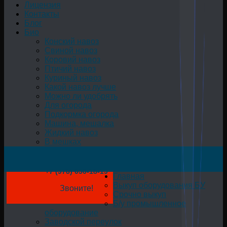
Лицензия
Контакты
Блог
Био
Конский навоз
Свиной навоз
Коровий навоз
Птичий навоз
Куриный навоз
Какой навоз лучше
Можно ли удобрять
Для огорода
Подкормка огорода
Машина, мешалка
Жидкий навоз
В мешках
+7 (978) 050-18-19
Главная
Выкуп оборудования БУ
Звоните!
Срочно выкуп
Б/у промышленное
оборудование
Заводской переулок